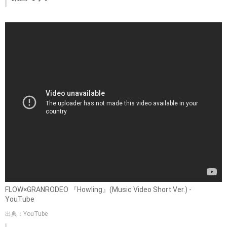
FLOW×GRANRODEO 『Howling』(Music Video Short Ver.) -
YouTube
出典：YouTube