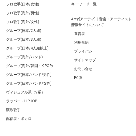
ソロ歌手(日本/女性)
キーワード一覧
ソロ歌手(海外/男性)
Arty[アーティ]｜音楽・アーティスト
ソロ歌手(海外/女性)
情報サイトについて
グループ(日本/2人組)
運営者
グループ(日本/3人組)
利用規約
グループ(日本/4人組以上)
プライバシー
グループ(海外/バンド)
サイトマップ
グループ(海外/韓国・K-POP)
お問い合せ
グループ(日本/バンド/男性)
PC版
グループ(日本/バンド/女性)
ヴィジュアル系（V系）
ラッパー・HIPHOP
演歌歌手
配信者・ボカロ
音楽家