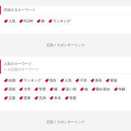
関連するキーワード
人気
FLOW
曲
ランキング
広告 / スポンサーリンク
人気のキーワード
いま話題のキーワード
結婚
ランキング
現在
人気
子供
身長
家族
高校
大学
学歴
嫁
若い頃
曲
馴れ初め
年齢
父親
実家
兄弟
本名
母親
広告 / スポンサーリンク