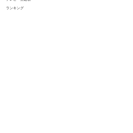
ランキング
Copyright (C) Arty[アーティ]｜音楽・アーティスト情報サイト
会員登録・ログイン
メニュー
総合
ソロ歌手(日本/男性)