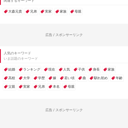
関連するキーワード
大森元貴
兄弟
実家
家族
母親
広告 / スポンサーリンク
人気のキーワード
いま話題のキーワード
結婚
ランキング
現在
人気
子供
身長
家族
高校
大学
学歴
嫁
若い頃
曲
馴れ初め
年齢
父親
実家
兄弟
本名
母親
広告 / スポンサーリンク