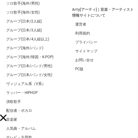
ソロ歌手(海外/男性)
Arty[アーティ]｜音楽・アーティスト
ソロ歌手(海外/女性)
情報サイトについて
グループ(日本/2人組)
運営者
グループ(日本/3人組)
利用規約
グループ(日本/4人組以上)
プライバシー
グループ(海外/バンド)
サイトマップ
グループ(海外/韓国・K-POP)
お問い合せ
グループ(日本/バンド/男性)
PC版
グループ(日本/バンド/女性)
ヴィジュアル系（V系）
ラッパー・HIPHOP
演歌歌手
配信者・ボカロ
音楽家
人気曲・アルバム
テレビ・主題歌