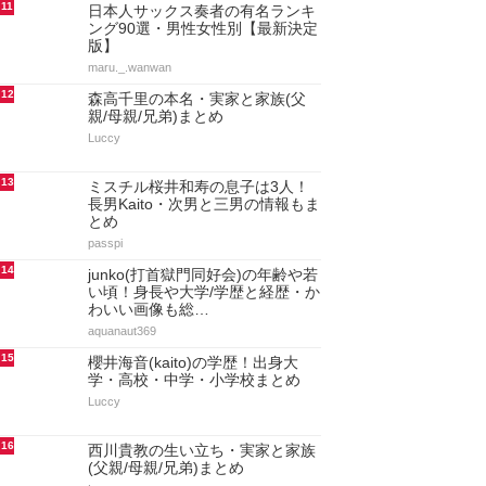
11
日本人サックス奏者の有名ランキ
ング90選・男性女性別【最新決定
版】
maru._.wanwan
12
森高千里の本名・実家と家族(父
親/母親/兄弟)まとめ
Luccy
13
ミスチル桜井和寿の息子は3人！
長男Kaito・次男と三男の情報もま
とめ
passpi
14
junko(打首獄門同好会)の年齢や若
い頃！身長や大学/学歴と経歴・か
わいい画像も総…
aquanaut369
15
櫻井海音(kaito)の学歴！出身大
学・高校・中学・小学校まとめ
Luccy
16
西川貴教の生い立ち・実家と家族
(父親/母親/兄弟)まとめ