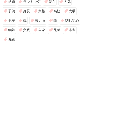
結婚
ランキング
現在
人気
子供
身長
家族
高校
大学
学歴
嫁
若い頃
曲
馴れ初め
年齢
父親
実家
兄弟
本名
母親