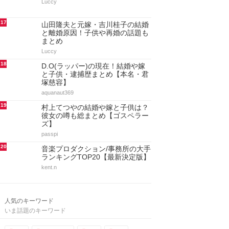
Luccy
17
山田隆夫と元嫁・吉川桂子の結婚
と離婚原因！子供や再婚の話題も
まとめ
Luccy
18
D.O(ラッパー)の現在！結婚や嫁
と子供・逮捕歴まとめ【本名・君
塚慈容】
aquanaut369
19
村上てつやの結婚や嫁と子供は？
彼女の噂も総まとめ【ゴスペラー
ズ】
passpi
20
音楽プロダクション/事務所の大手
ランキングTOP20【最新決定版】
kent.n
人気のキーワード
いま話題のキーワード