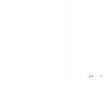
|<<
<