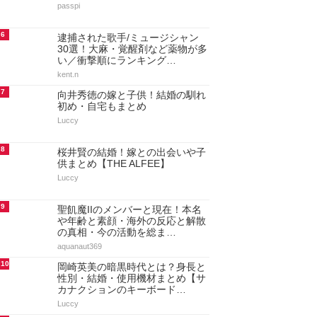
passpi
6
逮捕された歌手/ミュージシャン
30選！大麻・覚醒剤など薬物が多
い／衝撃順にランキング…
kent.n
7
向井秀徳の嫁と子供！結婚の馴れ
初め・自宅もまとめ
Luccy
8
桜井賢の結婚！嫁との出会いや子
供まとめ【THE ALFEE】
Luccy
9
聖飢魔IIのメンバーと現在！本名
や年齢と素顔・海外の反応と解散
の真相・今の活動を総ま…
aquanaut369
10
岡崎英美の暗黒時代とは？身長と
性別・結婚・使用機材まとめ【サ
カナクションのキーボード…
Luccy