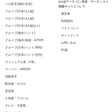
Arty[アーティ]｜音楽・アーティスト
ソロ歌手(海外/女性)
情報サイトについて
グループ(日本/2人組)
運営者
グループ(日本/3人組)
利用規約
グループ(日本/4人組以上)
プライバシー
グループ(海外/バンド)
サイトマップ
グループ(海外/韓国・K-POP)
お問い合せ
グループ(日本/バンド/男性)
PC版
グループ(日本/バンド/女性)
ヴィジュアル系（V系）
ラッパー・HIPHOP
演歌歌手
配信者・ボカロ
音楽家
人気曲・アルバム
テレビ・主題歌