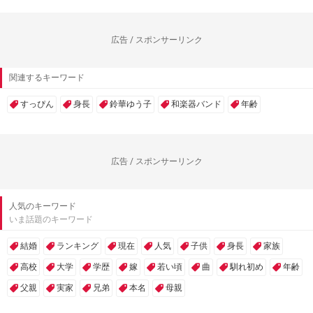
広告 / スポンサーリンク
関連するキーワード
すっぴん
身長
鈴華ゆう子
和楽器バンド
年齢
広告 / スポンサーリンク
人気のキーワード
いま話題のキーワード
結婚
ランキング
現在
人気
子供
身長
家族
高校
大学
学歴
嫁
若い頃
曲
馴れ初め
年齢
父親
実家
兄弟
本名
母親