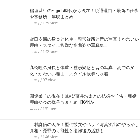
稲垣莉生のE-girls時代から現在！脱退理由・最新の仕事
や事務所・年収まとめ
Luccy
/ 179 view
野口衣織の身長と体重・整形疑惑と昔の写真！かわいい
理由・スタイル抜群な水着姿や写真集…
Luccy
/ 142 view
髙松瞳の身長と体重・整形疑惑と昔の写真！あごの変
化・かわいい理由・スタイル抜群な水着…
Luccy
/ 97 view
関優梨子の現在！旦那/藤井浩太との結婚や子供・離婚
理由や今の様子もまとめ【KANA-…
Luccy
/ 191 view
上村謙信の現在！歴代彼女やベッド写真流出のやらかし
真相・冤罪の可能性と復帰後の活動も…
Luccy
/ 146 view