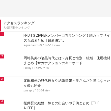
アクセスランキング
人気記事ランキング
1
FRUITS ZIPPERメンバー巨乳ランキング！胸カップサイ
ズも総まとめ【最新決定…
aquanaut369
/ 36563 view
2
岡崎英美の暗黒時代とは？身長と性別・結婚・使用機材
まとめ【サカナクションのキーボード…
Luccy
/ 16592 view
3
峯田和伸の歴代彼女や結婚情報～奥さんだと噂になった
女優も紹介
passpi
/ 13504 view
4
桜井賢の結婚！嫁との出会いや子供まとめ【THE
ALFEE】