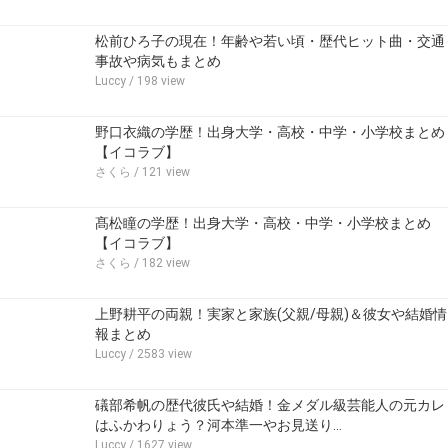
松前ひろ子の現在！年齢や若い頃・歴代ヒット曲・交通
事故や病気もまとめ
Luccy
/ 198 view
野口衣織の学歴！出身大学・高校・中学・小学校まとめ
【イコラブ】
さくら
/ 121 view
髙松瞳の学歴！出身大学・高校・中学・小学校まとめ
【イコラブ】
さくら
/ 182 view
上野耕平の両親！実家と家族(父親/母親)＆彼女や結婚情
報まとめ
Luccy
/ 2583 view
礒部希帆の歴代彼氏や結婚！金メダル級芸能人の元カレ
はふかわりょう？河本準一やお見送り…
Luccy
/ 1627 view