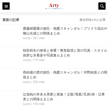
最新の記事
最近投稿された記事
齋藤樹愛羅の彼氏・熱愛スキャンダル！プリクラ流出や
檜山光成との関係まとめ
Luccy
/ 251 view
稲垣莉生の身長と体重！整形疑惑と昔の写真・スタイル
抜群な水着姿や写真集もまとめ
Luccy
/ 170 view
髙松瞳の歴代彼氏・熱愛スキャンダル！河野純喜との関
係まとめ
Luccy
/ 220 view
辻加純の本名＆実家と家族！父親/母親/兄弟/姉・辻希
美との関係もまとめ
Luccy
/ 193 view