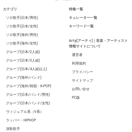
カテゴリ
特集一覧
ソロ歌手(日本/男性)
キュレーター一覧
ソロ歌手(日本/女性)
キーワード一覧
ソロ歌手(海外/男性)
Arty[アーティ]｜音楽・アーティスト
ソロ歌手(海外/女性)
情報サイトについて
グループ(日本/2人組)
運営者
グループ(日本/3人組)
利用規約
グループ(日本/4人組以上)
プライバシー
グループ(海外/バンド)
サイトマップ
グループ(海外/韓国・K-POP)
お問い合せ
グループ(日本/バンド/男性)
PC版
グループ(日本/バンド/女性)
ヴィジュアル系（V系）
ラッパー・HIPHOP
演歌歌手