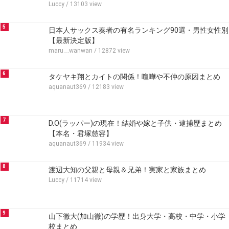
Luccy
/ 13103 view
5
日本人サックス奏者の有名ランキング90選・男性女性別
【最新決定版】
maru._.wanwan
/ 12872 view
6
タケヤキ翔とカイトの関係！喧嘩や不仲の原因まとめ
aquanaut369
/ 12183 view
7
D.O(ラッパー)の現在！結婚や嫁と子供・逮捕歴まとめ
【本名・君塚慈容】
aquanaut369
/ 11934 view
8
渡辺大知の父親と母親＆兄弟！実家と家族まとめ
Luccy
/ 11714 view
9
山下徹大(加山徹)の学歴！出身大学・高校・中学・小学
校まとめ