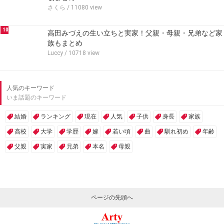
さくら
/ 11080 view
10
高田みづえの生い立ちと実家！父親・母親・兄弟など家
族もまとめ
Luccy
/ 10718 view
人気のキーワード
いま話題のキーワード
結婚
ランキング
現在
人気
子供
身長
家族
高校
大学
学歴
嫁
若い頃
曲
馴れ初め
年齢
父親
実家
兄弟
本名
母親
ページの先頭へ