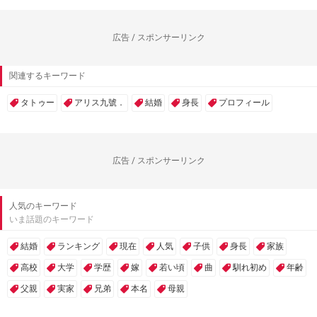
広告 / スポンサーリンク
関連するキーワード
タトゥー
アリス九號．
結婚
身長
プロフィール
広告 / スポンサーリンク
人気のキーワード
いま話題のキーワード
結婚
ランキング
現在
人気
子供
身長
家族
高校
大学
学歴
嫁
若い頃
曲
馴れ初め
年齢
父親
実家
兄弟
本名
母親