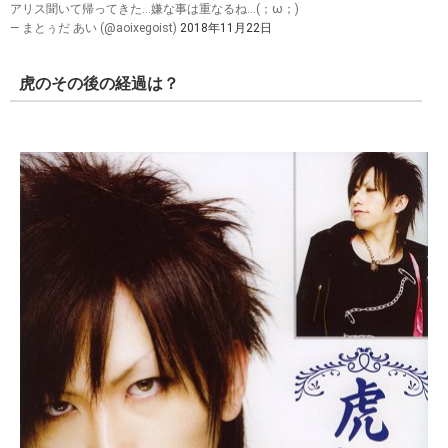
アリス聞いて帰ってきた…嫌な事は重なるね…(；ω；)
— まとぅだ あい (@aoixegoist)
2018年11月22日
虎のその後の経過は？