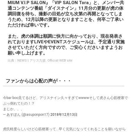
MIUM V.I.P SALON』「VIP SALON Tora」と、メンバー共
通コンテンツ番組「ダイスナイン」11月分の更新が虎の体
調回復を待ち、撮影の目処が立ち次第の再開となってしま
うため、12月以降の更新となりますことを、何卒ご了承い
ただければ幸いです。
また、虎の体調は順調に快方に向かっており、現在発表さ
れておりますLIVEやEVENTスケジュールは、予定通り実施
させていただく方向ですので、ご安心くださいますようお
願い申し上げます。
出典：
NEWS | アリス九號. Official WEB site
ファンからは心配の声が・・・
今bar boo見てるけど、アリスナイン久々すぎてwwwwそして虎さん心筋梗塞で
ぶっ倒れてたの！？
まじか、、、
— あすぽん (@asuponpon17)
2018年12月13日
虎氏軽度らしいけど心筋梗塞って…早く元気になってくれることを願いながら