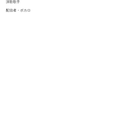
演歌歌手
配信者・ボカロ
音楽家
人気曲・アルバム
テレビ・主題歌
ランキング
Copyright (C) Arty[アーティ]｜音楽・アーティスト情報サイト