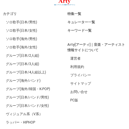
カテゴリ
特集一覧
ソロ歌手(日本/男性)
キュレーター一覧
ソロ歌手(日本/女性)
キーワード一覧
ソロ歌手(海外/男性)
Arty[アーティ]｜音楽・アーティスト
ソロ歌手(海外/女性)
情報サイトについて
グループ(日本/2人組)
運営者
グループ(日本/3人組)
利用規約
グループ(日本/4人組以上)
プライバシー
グループ(海外/バンド)
サイトマップ
グループ(海外/韓国・K-POP)
お問い合せ
グループ(日本/バンド/男性)
PC版
グループ(日本/バンド/女性)
ヴィジュアル系（V系）
ラッパー・HIPHOP