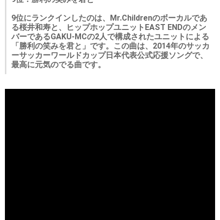
9位にランクインしたのは、Mr.Childrenのボーカルであ
る桜井和寿と、ヒップホップユニットEAST ENDのメン
バーであるGAKU-MCの2人で構成されたユニットによる
「勝利の笑みを君と」です。この曲は、2014年のサッカ
ーサッカーワールドカップ日本代表公式応援ソングで、
最高に元気のでる曲です。