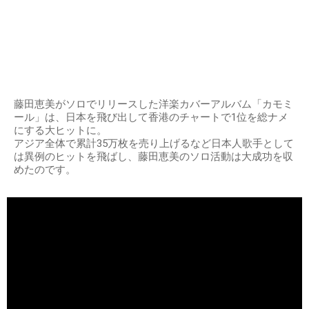
藤田恵美がソロでリリースした洋楽カバーアルバム「カモミ
ール」は、日本を飛び出して香港のチャートで1位を総ナメ
にする大ヒットに。
アジア全体で累計35万枚を売り上げるなど日本人歌手として
は異例のヒットを飛ばし、藤田恵美のソロ活動は大成功を収
めたのです。