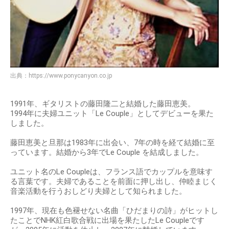
出典：
https://www.ponycanyon.co.jp
1991年、ギタリストの藤田隆二と結婚した藤田恵美。
1994年に夫婦ユニット「Le Couple」としてデビューを果た
しました。
藤田恵美と旦那は1983年に出会い、7年の時を経て結婚に至
っています。結婚から3年でLe Couple を結成しました。
ユニット名のLe Coupleは、フランス語でカップルを意味す
る言葉です。夫婦であることを前面に押し出し、仲睦まじく
音楽活動を行うおしどり夫婦として知られました。
1997年、現在も色褪せない名曲「ひだまりの詩」がヒットし
たことでNHK紅白歌合戦に出場を果たしたLe Coupleです