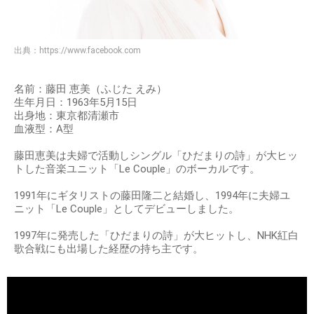
出典：
https://www.facebook.com
名前：藤田 恵美（ふじた えみ）
生年月日：1963年5月15日
出身地：東京都清瀬市
血液型：A型
藤田恵美は夫婦で活動しシングル「ひだまりの詩」が大ヒッ
トした音楽ユニット「Le Couple」のボーカルです。
1991年にギタリストの藤田隆二と結婚し、1994年に夫婦ユ
ニット「Le Couple」としてデビューしました。
1997年に発売した「ひだまりの詩」が大ヒットし、NHK紅白
歌合戦にも出場した経歴の持ち主です。