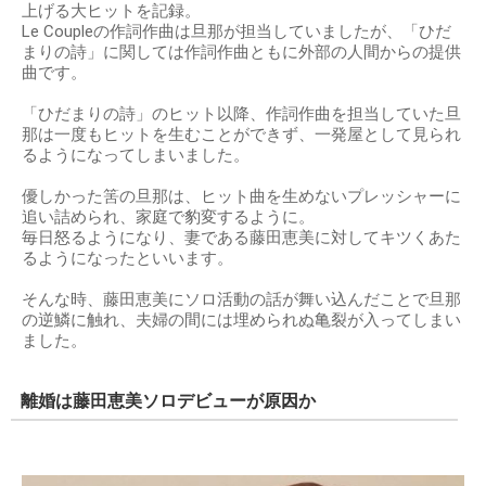
上げる大ヒットを記録。
Le Coupleの作詞作曲は旦那が担当していましたが、「ひだ
まりの詩」に関しては作詞作曲ともに外部の人間からの提供
曲です。
「ひだまりの詩」のヒット以降、作詞作曲を担当していた旦
那は一度もヒットを生むことができず、一発屋として見られ
るようになってしまいました。
優しかった筈の旦那は、ヒット曲を生めないプレッシャーに
追い詰められ、家庭で豹変するように。
毎日怒るようになり、妻である藤田恵美に対してキツくあた
るようになったといいます。
そんな時、藤田恵美にソロ活動の話が舞い込んだことで旦那
の逆鱗に触れ、夫婦の間には埋められぬ亀裂が入ってしまい
ました。
離婚は藤田恵美ソロデビューが原因か