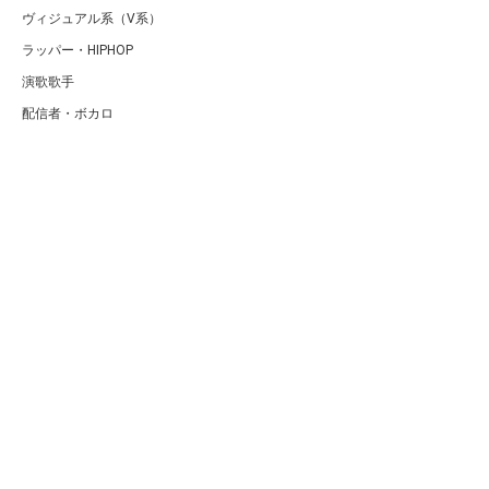
ヴィジュアル系（V系）
ラッパー・HIPHOP
演歌歌手
配信者・ボカロ
音楽家
人気曲・アルバム
テレビ・主題歌
ランキング
Copyright (C) Arty[アーティ]｜音楽・アーティスト情報サイト