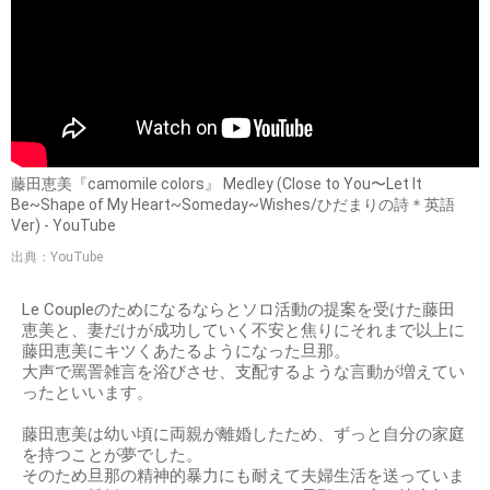
藤田恵美『camomile colors』 Medley (Close to You〜Let It
Be~Shape of My Heart~Someday~Wishes/ひだまりの詩＊英語
Ver) - YouTube
出典：YouTube
Le Coupleのためになるならとソロ活動の提案を受けた藤田
恵美と、妻だけが成功していく不安と焦りにそれまで以上に
藤田恵美にキツくあたるようになった旦那。
大声で罵詈雑言を浴びさせ、支配するような言動が増えてい
ったといいます。
藤田恵美は幼い頃に両親が離婚したため、ずっと自分の家庭
を持つことが夢でした。
そのため旦那の精神的暴力にも耐えて夫婦生活を送っていま