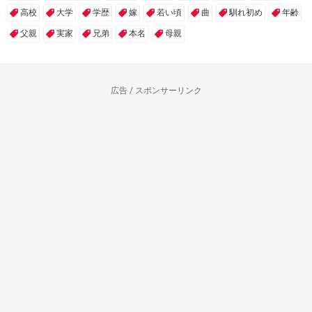
高校
大学
学歴
嫁
若い頃
曲
馴れ初め
年齢
父親
実家
兄弟
本名
母親
広告 / スポンサーリンク