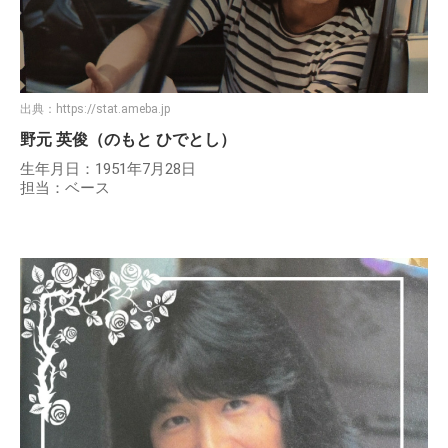
出典：
https://stat.ameba.jp
野元 英俊（のもと ひでとし）
生年月日：1951年7月28日
担当：ベース