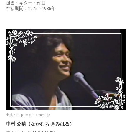
担当：ギター・作曲
在籍期間：1975～1986年
出典：
https://stat.ameba.jp
中村 公晴（なかむら きみはる）