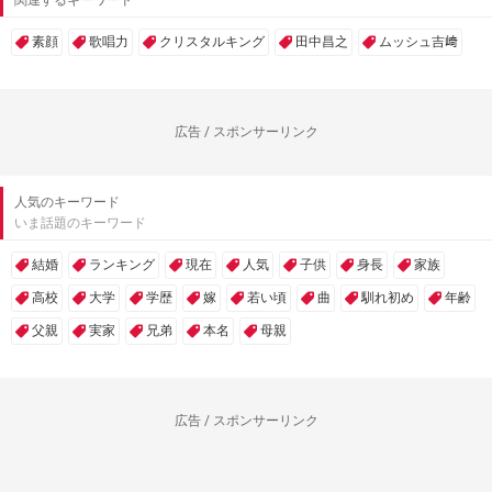
関連するキーワード
素顔
歌唱力
クリスタルキング
田中昌之
ムッシュ吉﨑
広告 / スポンサーリンク
人気のキーワード
いま話題のキーワード
結婚
ランキング
現在
人気
子供
身長
家族
高校
大学
学歴
嫁
若い頃
曲
馴れ初め
年齢
父親
実家
兄弟
本名
母親
広告 / スポンサーリンク