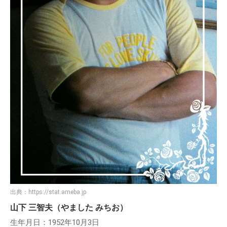
出典：
https://stat.ameba.jp
山下 三智夫（やました みちお）
生年月日：1952年10月3日