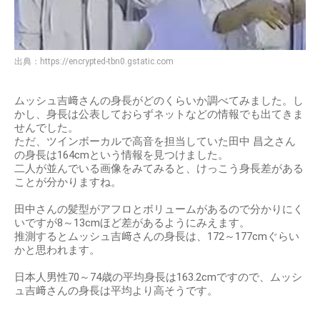
出典：
https://encrypted-tbn0.gstatic.com
ムッシュ吉﨑さんの身長がどのくらいか調べてみました。し
かし、身長は公表しておらずネットなどの情報でも出てきま
せんでした。
ただ、ツインボーカルで高音を担当していた田中 昌之さん
の身長は164cmという情報を見つけました。
二人が並んでいる画像をみてみると、けっこう身長差がある
ことが分かりますね。
田中さんの髪型がアフロとボリュームがあるので分かりにく
いですが8～13cmほど差があるようにみえます。
推測するとムッシュ吉﨑さんの身長は、172～177cmぐらい
かと思われます。
日本人男性70～74歳の平均身長は163.2cmですので、ムッシ
ュ吉﨑さんの身長は平均より高そうです。