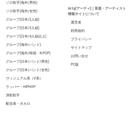
ソロ歌手(海外/男性)
Arty[アーティ]｜音楽・アーティスト
ソロ歌手(海外/女性)
情報サイトについて
グループ(日本/2人組)
運営者
グループ(日本/3人組)
利用規約
グループ(日本/4人組以上)
プライバシー
グループ(海外/バンド)
サイトマップ
グループ(海外/韓国・K-POP)
お問い合せ
グループ(日本/バンド/男性)
PC版
グループ(日本/バンド/女性)
ヴィジュアル系（V系）
ラッパー・HIPHOP
演歌歌手
配信者・ボカロ
音楽家
人気曲・アルバム
テレビ・主題歌