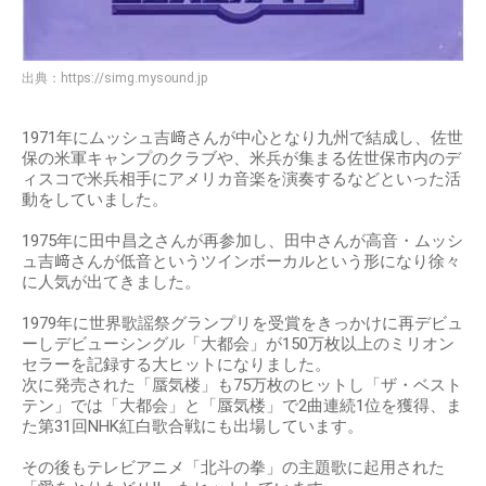
出典：
https://simg.mysound.jp
1971年にムッシュ吉﨑さんが中心となり九州で結成し、佐世
保の米軍キャンプのクラブや、米兵が集まる佐世保市内のデ
ィスコで米兵相手にアメリカ音楽を演奏するなどといった活
動をしていました。
1975年に田中昌之さんが再参加し、田中さんが高音・ムッシ
ュ吉﨑さんが低音というツインボーカルという形になり徐々
に人気が出てきました。
1979年に世界歌謡祭グランプリを受賞をきっかけに再デビュ
ーしデビューシングル「大都会」が150万枚以上のミリオン
セラーを記録する大ヒットになりました。
次に発売された「蜃気楼」も75万枚のヒットし「ザ・ベスト
テン」では「大都会」と「蜃気楼」で2曲連続1位を獲得、ま
た第31回NHK紅白歌合戦にも出場しています。
その後もテレビアニメ「北斗の拳」の主題歌に起用された