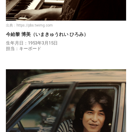
出典：
https://pbs.twimg.com
今給黎 博美（いまきゅうれい ひろみ）
生年月日：1953年3月15日
担当：キーボード