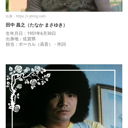
出典：
https://i.ytimg.com
田中 昌之（たなか まさゆき）
生年月日：1951年6月30日
出身地：佐賀県
担当：ボーカル（高音）・作詞