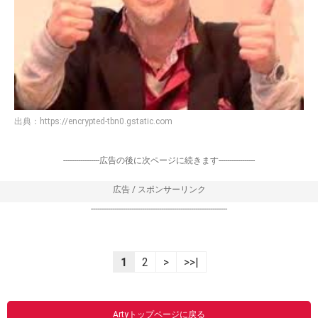
出典：
https://encrypted-tbn0.gstatic.com
-----------------広告の後に次ページに続きます-----------------
広告 / スポンサーリンク
----------------------------------------------------------------
1
2
>
>>|
Artyトップページに戻る