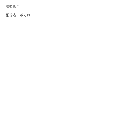
演歌歌手
配信者・ボカロ
音楽家
人気曲・アルバム
テレビ・主題歌
ランキング
Copyright (C) Arty[アーティ]｜音楽・アーティスト情報サイト