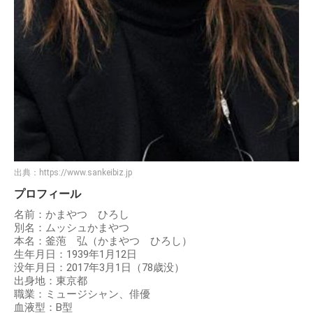
出典：
https://www.sankeibiz.jp
プロフィール
名前：かまやつ ひろし
別名：ムッシュかまやつ
本名：釜萢 弘（かまやつ ひろし）
生年月日：1939年1月12日
没年月日：2017年3月1日（78歳没）
出身地：東京都
職業：ミュージシャン、俳優
血液型：B型