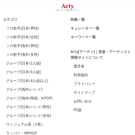
カテゴリ
特集一覧
ソロ歌手(日本/男性)
キュレーター一覧
ソロ歌手(日本/女性)
キーワード一覧
ソロ歌手(海外/男性)
Arty[アーティ]｜音楽・アーティスト
ソロ歌手(海外/女性)
情報サイトについて
グループ(日本/2人組)
運営者
グループ(日本/3人組)
利用規約
グループ(日本/4人組以上)
プライバシー
グループ(海外/バンド)
サイトマップ
グループ(海外/韓国・K-POP)
お問い合せ
グループ(日本/バンド/男性)
PC版
グループ(日本/バンド/女性)
ヴィジュアル系（V系）
ラッパー・HIPHOP