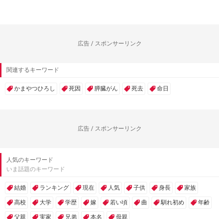
広告 / スポンサーリンク
関連するキーワード
かまやつひろし
死因
膵臓がん
死去
命日
広告 / スポンサーリンク
人気のキーワード
いま話題のキーワード
結婚
ランキング
現在
人気
子供
身長
家族
高校
大学
学歴
嫁
若い頃
曲
馴れ初め
年齢
父親
実家
兄弟
本名
母親