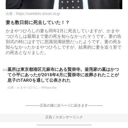
出典：
https://contents.oricon.co.jp
妻も数日前に死去していた！？
かまやつひろしの妻も同年2月に死去していますが、かまや
つひろしは最期まで妻の死を知らなかったそうです。妻の告
別式の時にはすでに意識混濁状態だったようです。妻の死を
知らなかったかまやつひろしですが、結果的に妻を追う形で
の死去となりました。
墓所は東京都港区元麻布にある賢崇寺。釜萢家の墓はかつ
て小平にあったが2018年4月に賢崇寺に改葬されたことが
息子のTAROを通して公表された
出典：
かまやつひろし - Wikipedia
-----------------広告の後に次ページに続きます-----------------
広告 / スポンサーリンク
----------------------------------------------------------------