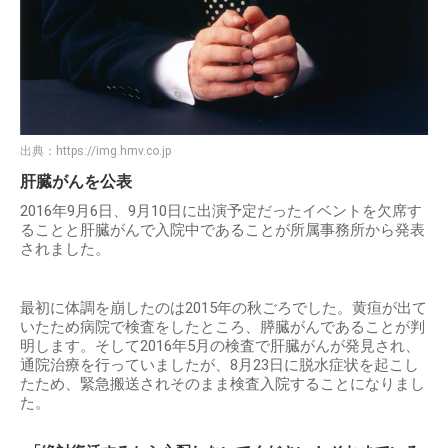
出典：
https://img.hmv.co.jp
肝臓がんを公表
2016年9月6日、9月10日に出演予定だったイベントを欠席す
ることと肝臓がんで入院中であることが所属事務所から発表
されました。
最初に体調を崩したのは2015年の秋ごろでした。黄疸が出て
いたため病院で検査をしたところ、膵臓がんであることが判
明します。そして2016年5月の検査で肝臓がんが発見され、
通院治療を行っていましたが、8月23日に脱水症状を起こし
たため、緊急搬送されそのまま検査入院することになりまし
た。