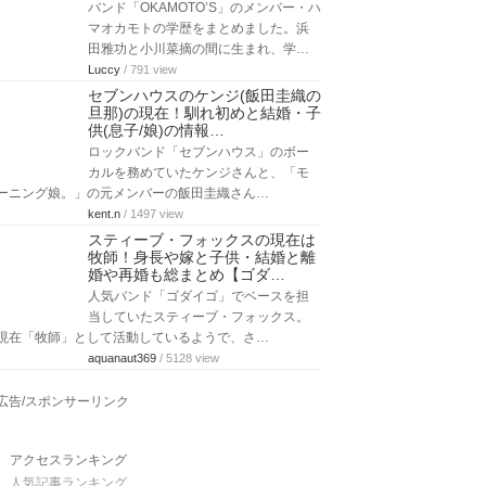
バンド「OKAMOTO’S」のメンバー・ハ
マオカモトの学歴をまとめました。浜
田雅功と小川菜摘の間に生まれ、学…
Luccy
/ 791 view
セブンハウスのケンジ(飯田圭織の
旦那)の現在！馴れ初めと結婚・子
供(息子/娘)の情報…
ロックバンド「セブンハウス」のボー
カルを務めていたケンジさんと、「モ
ーニング娘。」の元メンバーの飯田圭織さん…
kent.n
/ 1497 view
スティーブ・フォックスの現在は
牧師！身長や嫁と子供・結婚と離
婚や再婚も総まとめ【ゴダ…
人気バンド「ゴダイゴ」でベースを担
当していたスティーブ・フォックス。
現在「牧師」として活動しているようで、さ…
aquanaut369
/ 5128 view
広告/スポンサーリンク
アクセスランキング
人気記事ランキング