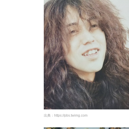
出典：
https://pbs.twimg.com