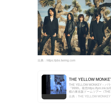
出典：
https://pbs.twimg.com
THE YELLOW MONKEY
THE YELLOW MONKEY 
『9999』発売https://tym.lnk.to
模の東名阪ドームツアー《THE .
出典：THE YELLOW MONKEY 