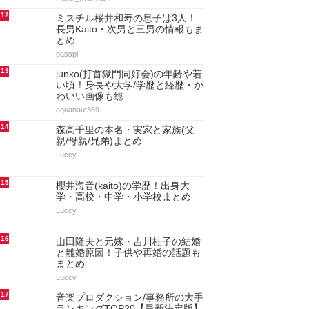
12
ミスチル桜井和寿の息子は3人！
長男Kaito・次男と三男の情報もま
とめ
passpi
13
junko(打首獄門同好会)の年齢や若
い頃！身長や大学/学歴と経歴・か
わいい画像も総…
aquanaut369
14
森高千里の本名・実家と家族(父
親/母親/兄弟)まとめ
Luccy
15
櫻井海音(kaito)の学歴！出身大
学・高校・中学・小学校まとめ
Luccy
16
山田隆夫と元嫁・吉川桂子の結婚
と離婚原因！子供や再婚の話題も
まとめ
Luccy
17
音楽プロダクション/事務所の大手
ランキングTOP20【最新決定版】