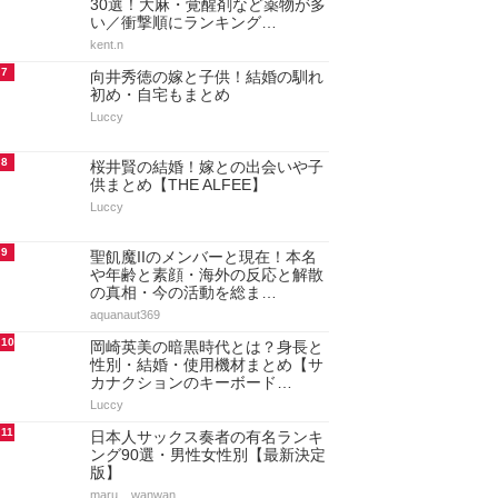
30選！大麻・覚醒剤など薬物が多
い／衝撃順にランキング…
kent.n
7
向井秀徳の嫁と子供！結婚の馴れ
初め・自宅もまとめ
Luccy
8
桜井賢の結婚！嫁との出会いや子
供まとめ【THE ALFEE】
Luccy
9
聖飢魔IIのメンバーと現在！本名
や年齢と素顔・海外の反応と解散
の真相・今の活動を総ま…
aquanaut369
10
岡崎英美の暗黒時代とは？身長と
性別・結婚・使用機材まとめ【サ
カナクションのキーボード…
Luccy
11
日本人サックス奏者の有名ランキ
ング90選・男性女性別【最新決定
版】
maru._.wanwan