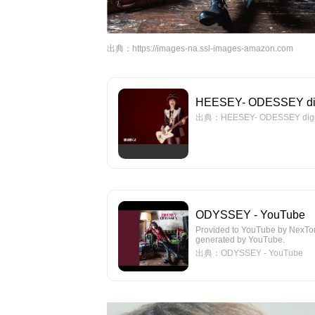
出典：
https://images-na.ssl-images-amazon.com
HEESEY- ODESSEY dig
出典：HEESEY- ODESSEY diges
ODYSSEY - YouTube
Provided to YouTube by Nex
generated by YouTube.
出典：ODYSSEY - YouTube