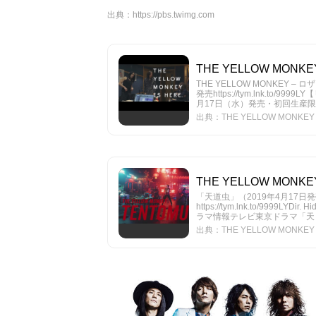
出典：
https://pbs.twimg.com
THE YELLOW MONKEY
THE YELLOW MONKEY 
発売https://tym.lnk.to/
月17日（水）発売・初回生産限定盤
出典：THE YELLOW MONKEY /
THE YELLOW MONKEY
「天道虫」（2019年4月17日
https://tym.lnk.to/99
ラマ情報テレビ東京ドラマ「天 天和通りの
出典：THE YELLOW MONKEY –