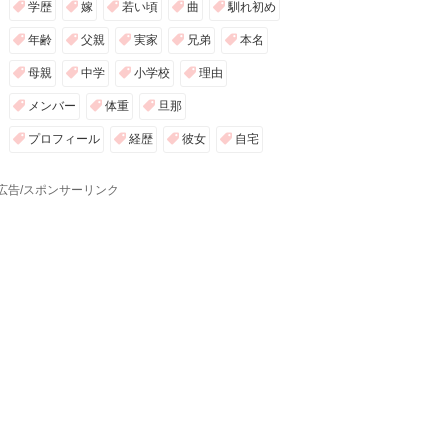
学歴
嫁
若い頃
曲
馴れ初め
年齢
父親
実家
兄弟
本名
母親
中学
小学校
理由
メンバー
体重
旦那
プロフィール
経歴
彼女
自宅
広告/スポンサーリンク