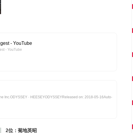
est - YouTube
t - YouTube
Tone Inc.ODYSSEY · HEESEYODYSSEYReleased on: 2018-05-16Auto-
2位：菊地英昭