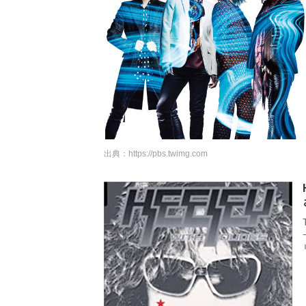
出典：
https://pbs.twimg.com