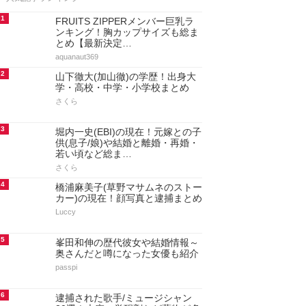
1
FRUITS ZIPPERメンバー巨乳ラ
ンキング！胸カップサイズも総ま
とめ【最新決定…
aquanaut369
2
山下徹大(加山徹)の学歴！出身大
学・高校・中学・小学校まとめ
さくら
3
堀内一史(EBI)の現在！元嫁との子
供(息子/娘)や結婚と離婚・再婚・
若い頃など総ま…
さくら
4
橋浦麻美子(草野マサムネのストー
カー)の現在！顔写真と逮捕まとめ
Luccy
5
峯田和伸の歴代彼女や結婚情報～
奥さんだと噂になった女優も紹介
passpi
6
逮捕された歌手/ミュージシャン