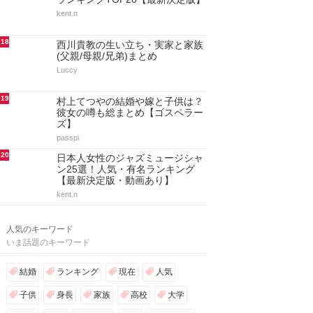
kent.n
18
西川貴教の生い立ち・実家と家族
(父親/母親/兄弟)まとめ
Luccy
19
村上てつやの結婚や嫁と子供は？
彼女の噂も総まとめ【ゴスペラー
ズ】
passpi
20
日本人女性のジャズミュージシャ
ン25選！人気・有名ランキング
【最新決定版・動画あり】
kent.n
人気のキーワード
いま話題のキーワード
結婚
ランキング
現在
人気
子供
身長
家族
高校
大学