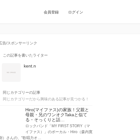
会員登録
ログイン
広告/スポンサーリンク
この記事を書いたライター
kent.n
同じカテゴリーの記事
同じカテゴリーだから興味のある記事が見つかる！
Hiro(マイファス)の家族！父親と
母親・兄のワンオクTakaと似て
る・そっくりと話…
ロックバンド「MY FIRST STORY（マ
イファス）」のボーカル・Hiro（森内寛
樹）さんの、“歌唱力オ…