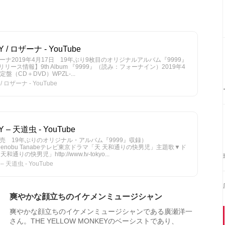
 / ロザーナ - YouTube
– ロザーナ2019年4月17日 19年ぶり9枚目のオリジナルアルバム『9999』
9999LY【リリース情報】9th Album 『9999』（読み：フォーナイン）2019年4
（CD＋DVD）WPZL-...
 ロザーナ - YouTube
 – 天道虫 - YouTube
発売 19年ぶりのオリジナル・アルバム『9999』収録）
99LYDir. Hidenobu Tanabeテレビ東京ドラマ「天 天和通りの快男児」主題歌▼ド
快男児」http://www.tv-tokyo...
 天道虫 - YouTube
爽やかな顔立ちのイケメンミュージシャン
爽やかな顔立ちのイケメンミュージシャンである廣瀬洋一
さん。THE YELLOW MONKEYのベーシストであり、