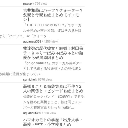
passpi
/ 736 view
吉井和哉はハーフ？クォーター？
父親と母親も総まとめ【イエモ
ン】
「THE YELLOW MONKEY」でボーカ
ルを務めた吉井和哉。彼はその見た目
から「ハーフ？」や「クォータ…
aquanaut369
/ 4258 view
牧達弥の歴代彼女と結婚！村田倫
子・きゃりーぱみゅぱみゅとの熱
愛から破局原因まとめ
『go!go!vanillas』のボーカル兼ギター
として活躍する牧達弥さんの歴代彼女
や結婚に注目が集まってい…
sumichel
/ 6376 view
高橋まこと＆布袋寅泰は不仲？2
人の関係とエピソードも総まとめ
伝説的ロックバンド「BOØWY」でドラ
ムを務めた高橋まこと。彼は同じメン
バーと布袋寅泰と行ったTwitter…
aquanaut369
/ 560 view
ハマオカモトの学歴！出身大学・
高校・中学・小学校まとめ