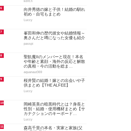
kent.n
6
向井秀徳の嫁と子供！結婚の馴れ
初め・自宅もまとめ
Luccy
7
峯田和伸の歴代彼女や結婚情報～
奥さんだと噂になった女優も紹介
passpi
8
聖飢魔IIのメンバーと現在！本名
や年齢と素顔・海外の反応と解散
の真相・今の活動を総ま…
aquanaut369
9
桜井賢の結婚！嫁との出会いや子
供まとめ【THE ALFEE】
Luccy
10
岡崎英美の暗黒時代とは？身長と
性別・結婚・使用機材まとめ【サ
カナクションのキーボード…
Luccy
11
森高千里の本名・実家と家族(父