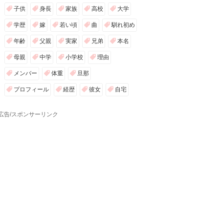
子供
身長
家族
高校
大学
学歴
嫁
若い頃
曲
馴れ初め
年齢
父親
実家
兄弟
本名
母親
中学
小学校
理由
メンバー
体重
旦那
プロフィール
経歴
彼女
自宅
広告/スポンサーリンク