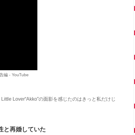
- YouTube
tle Lover“Akko”の面影を感じたのはきっと私だけじ
男性と再婚していた