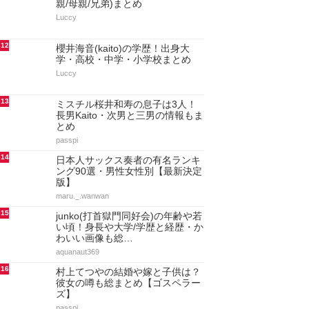
親/母親/兄弟)まとめ
Luccy
12
櫻井海音(kaito)の学歴！出身大
学・高校・中学・小学校まとめ
Luccy
13
ミスチル桜井和寿の息子は3人！
長男Kaito・次男と三男の情報もま
とめ
passpi
14
日本人サックス奏者の有名ランキ
ング90選・男性女性別【最新決定
版】
maru._.wanwan
15
junko(打首獄門同好会)の年齢や若
い頃！身長や大学/学歴と経歴・か
わいい画像も総…
aquanaut369
16
村上てつやの結婚や嫁と子供は？
彼女の噂も総まとめ【ゴスペラー
ズ】
passpi