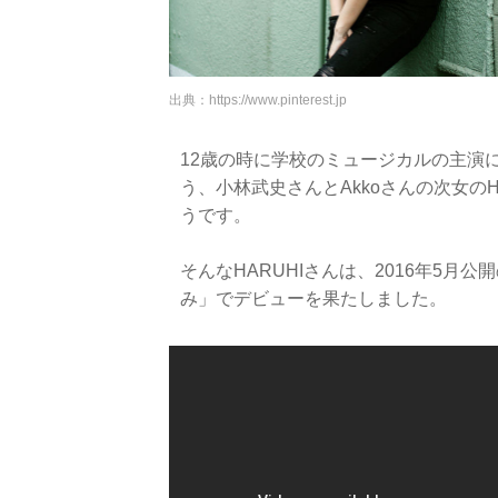
出典：
https://www.pinterest.jp
12歳の時に学校のミュージカルの主演
う、小林武史さんとAkkoさんの次女の
うです。
そんなHARUHIさんは、2016年5
み」でデビューを果たしました。