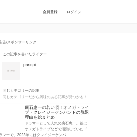
会員登録
ログイン
広告/スポンサーリンク
この記事を書いたライター
passpi
同じカテゴリーの記事
同じカテゴリーだから興味のある記事が見つかる！
廣石恵一の若い頃！オメガトライ
ブ・クレイジーケンバンドの脱退
理由を総まとめ
ドラマーとして人気の廣石恵一。彼は
オメガトライブなどで活動していたド
ラマーで、2023年にはクレイジーケンバ…