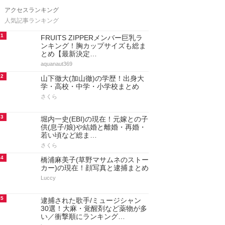
アクセスランキング
人気記事ランキング
1
FRUITS ZIPPERメンバー巨乳ラ
ンキング！胸カップサイズも総ま
とめ【最新決定…
aquanaut369
2
山下徹大(加山徹)の学歴！出身大
学・高校・中学・小学校まとめ
さくら
3
堀内一史(EBI)の現在！元嫁との子
供(息子/娘)や結婚と離婚・再婚・
若い頃など総ま…
さくら
4
橋浦麻美子(草野マサムネのストー
カー)の現在！顔写真と逮捕まとめ
Luccy
5
逮捕された歌手/ミュージシャン
30選！大麻・覚醒剤など薬物が多
い／衝撃順にランキング…