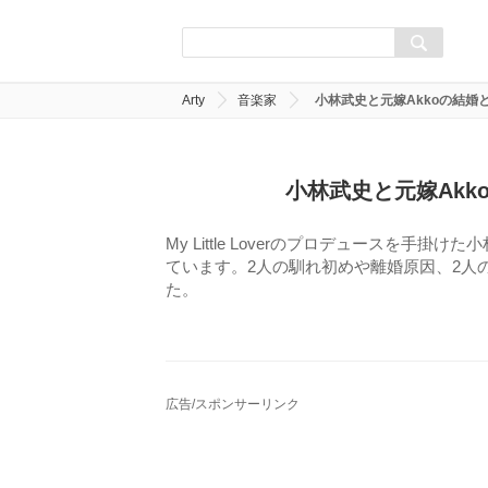
Arty
音楽家
小林武史と元嫁Akkoの結婚
小林武史と元嫁Ak
My Little Loverのプロデュースを手
ています。2人の馴れ初めや離婚原因、2人
た。
広告/スポンサーリンク