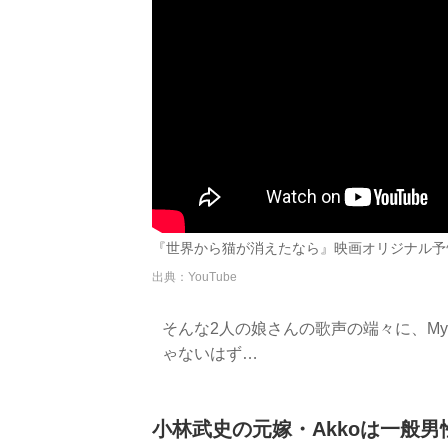
『世界から猫が消えたなら』映画オリジナル予告編 
出典：YouTube
そんな2人の娘さんの歌声の端々に、My Lit
ゃないはず…
小林武史の元嫁・Akkoは一般