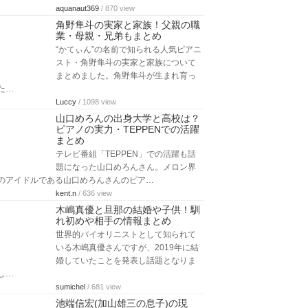
aquanaut369
/ 870 view
角野隼斗の実家と家族！父親の職
業・母親・兄弟もまとめ
“かてぃん”の名前で知られる人気ピアニ
スト・角野隼斗の実家と家族について
まとめました。角野隼斗が生まれ育っ
た…
Luccy
/ 1098 view
山口めろんの出身大学と高校は？
ピアノの実力・TEPPENでの活躍
まとめ
テレビ番組「TEPPEN」での活躍も話
題になった山口めろんさん。メロン界
のアイドルである山口めろんさんのピア…
kent.n
/ 636 view
木嶋真優と旦那の結婚や子供！馴
れ初めや相手の情報まとめ
世界的バイオリニストとして知られて
いる木嶋真優さんですが、2019年に結
婚していたことを発表し話題となりま
し…
sumichel
/ 681 view
池端信宏(加山雄三の息子)の現