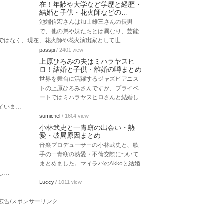
在！年齢や大学など学歴と経歴・
結婚と子供・花火師などの…
池端信宏さんは加山雄三さんの長男
で、他の弟や妹たちとは異なり、芸能
ではなく、現在、花火師や花火演出家として世…
passpi
/ 2401 view
上原ひろみの夫はミハラヤスヒ
ロ！結婚と子供・離婚の噂まとめ
世界を舞台に活躍するジャズピアニス
トの上原ひろみさんですが、プライベ
ートではミハラヤスヒロさんと結婚し
ていま…
sumichel
/ 1604 view
小林武史と一青窈の出会い・熱
愛・破局原因まとめ
音楽プロデューサーの小林武史と、歌
手の一青窈の熱愛・不倫交際について
まとめました。マイラバのAkkoと結婚
し…
Luccy
/ 1011 view
広告/スポンサーリンク