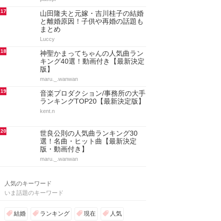
17
山田隆夫と元嫁・吉川桂子の結婚
と離婚原因！子供や再婚の話題も
まとめ
Luccy
18
神聖かまってちゃんの人気曲ラン
キング40選！動画付き【最新決定
版】
maru._.wanwan
19
音楽プロダクション/事務所の大手
ランキングTOP20【最新決定版】
kent.n
20
世良公則の人気曲ランキング30
選！名曲・ヒット曲【最新決定
版・動画付き】
maru._.wanwan
人気のキーワード
いま話題のキーワード
結婚
ランキング
現在
人気