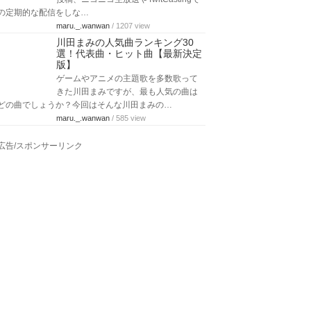
の定期的な配信をしな…
maru._.wanwan
/ 1207 view
川田まみの人気曲ランキング30
選！代表曲・ヒット曲【最新決定
版】
ゲームやアニメの主題歌を多数歌って
きた川田まみですが、最も人気の曲は
どの曲でしょうか？今回はそんな川田まみの…
maru._.wanwan
/ 585 view
広告/スポンサーリンク