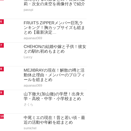
莉・次女の未空を画像付きで紹介
passpi
6
FRUITS ZIPPERメンバー巨乳ラ
ンキング！胸カップサイズも総ま
とめ【最新決定…
aquanaut369
7
CHEHONの結婚や嫁と子供！彼女
との馴れ初めもまとめ
Luccy
8
MEJIBRAYの現在！解散の噂と活
動休止理由・メンバーのプロフィ
ールを総まとめ
aquanaut369
9
山下徹大(加山徹)の学歴！出身大
学・高校・中学・小学校まとめ
さくら
10
中尾ミエの現在！昔と若い頃・最
近の活動や年齢を総まとめ
sumichel