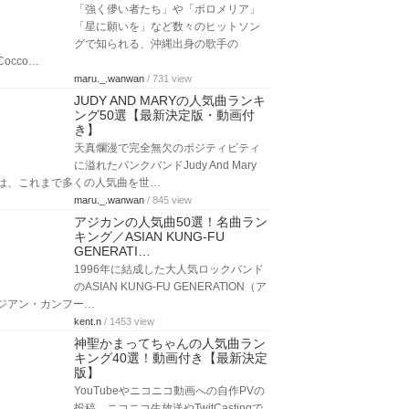
「強く儚い者たち」や「ポロメリア」
「星に願いを」など数々のヒットソン
グで知られる、沖縄出身の歌手の
Cocco…
maru._.wanwan
/ 731 view
JUDY AND MARYの人気曲ランキ
ング50選【最新決定版・動画付
き】
天真爛漫で完全無欠のポジティビティ
に溢れたパンクバンドJudy And Mary
は、これまで多くの人気曲を世…
maru._.wanwan
/ 845 view
アジカンの人気曲50選！名曲ラン
キング／ASIAN KUNG-FU
GENERATI…
1996年に結成した大人気ロックバンド
のASIAN KUNG-FU GENERATION（ア
ジアン・カンフー…
kent.n
/ 1453 view
神聖かまってちゃんの人気曲ラン
キング40選！動画付き【最新決定
版】
YouTubeやニコニコ動画への自作PVの
投稿、ニコニコ生放送やTwitCastingで