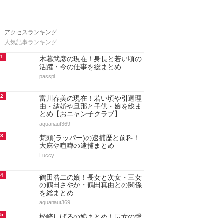
アクセスランキング
人気記事ランキング
1
木暮武彦の現在！身長と若い頃の
活躍・今の仕事を総まとめ
passpi
2
富川春美の現在！若い頃や引退理
由・結婚や旦那と子供・娘を総ま
とめ【おニャン子クラブ】
aquanaut369
3
梵頭(ラッパー)の逮捕歴と前科！
大麻や喧嘩の逮捕まとめ
Luccy
4
鶴田浩二の娘！長女と次女・三女
の鶴田さやか・鶴田真由との関係
を総まとめ
aquanaut369
5
松崎しげるの娘まとめ！長女の愛