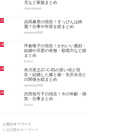
兄など家族まとめ
rirakumama
17
浜田麻里の現在！すっぴんは綺
麗？仕事や年収を総まとめ
aquanaut369
18
坪倉唯子の現在！かわいい素顔・
結婚や旦那の有無・歌唱力など総
まとめ
kent.n
19
米川英之(C-C-B)の若い頃と現
在！結婚した嫁と娘・矢沢永吉と
の関係を総まとめ
aquanaut369
20
沢田知可子の現在！今の年齢・病
気・仕事まとめ
Luccy
人気のキーワード
いま話題のキーワード