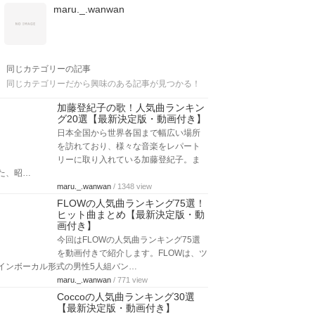
maru._.wanwan
同じカテゴリーの記事
同じカテゴリーだから興味のある記事が見つかる！
加藤登紀子の歌！人気曲ランキン
グ20選【最新決定版・動画付き】
日本全国から世界各国まで幅広い場所
を訪れており、様々な音楽をレパート
リーに取り入れている加藤登紀子。ま
た、昭…
maru._.wanwan
/ 1348 view
FLOWの人気曲ランキング75選！
ヒット曲まとめ【最新決定版・動
画付き】
今回はFLOWの人気曲ランキング75選
を動画付きで紹介します。FLOWは、ツ
インボーカル形式の男性5人組バン…
maru._.wanwan
/ 771 view
Coccoの人気曲ランキング30選
【最新決定版・動画付き】