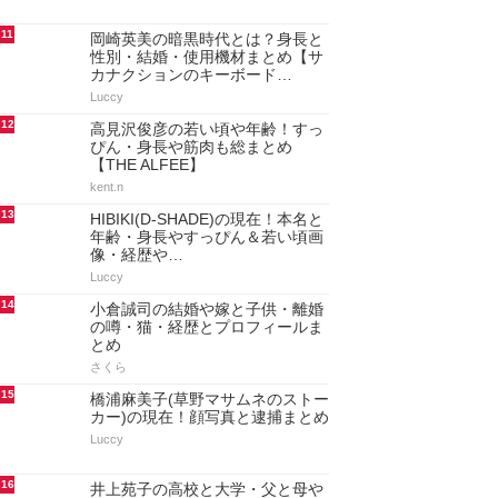
11
岡崎英美の暗黒時代とは？身長と
性別・結婚・使用機材まとめ【サ
カナクションのキーボード…
Luccy
12
高見沢俊彦の若い頃や年齢！すっ
ぴん・身長や筋肉も総まとめ
【THE ALFEE】
kent.n
13
HIBIKI(D-SHADE)の現在！本名と
年齢・身長やすっぴん＆若い頃画
像・経歴や…
Luccy
14
小倉誠司の結婚や嫁と子供・離婚
の噂・猫・経歴とプロフィールま
とめ
さくら
15
橋浦麻美子(草野マサムネのストー
カー)の現在！顔写真と逮捕まとめ
Luccy
16
井上苑子の高校と大学・父と母や