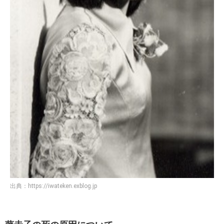
出典：
https://iwateken.exblog.jp