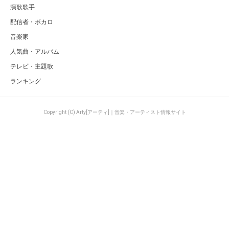
演歌歌手
配信者・ボカロ
音楽家
人気曲・アルバム
テレビ・主題歌
ランキング
Copyright (C) Arty[アーティ]｜音楽・アーティスト情報サイト