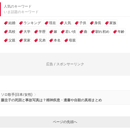
人気のキーワード
いま話題のキーワード
結婚
ランキング
現在
人気
子供
身長
家族
高校
大学
学歴
嫁
若い頃
曲
馴れ初め
年齢
父親
実家
兄弟
本名
母親
広告 / スポンサーリンク
ソロ歌手(日本/女性)
藤圭子の死因と事故写真は？精神疾患・遺書や自殺の真相まとめ
ページの先頭へ