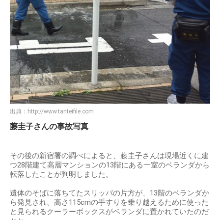
出典：
http://www.tanteifile.com
藤圭子さんの事故写真
その後の新宿署の調べによると、藤圭子さんは現場近くに建
つ28階建て高層マンションの13階にある一室のベランダから
転落したことが判明しました。
遺体のそばに落ちてたスリッパの片方が、13階のベランダか
ら発見され、高さ115cmの手すりを乗り越えるために使った
と見られるクーラーボックスがベランダに置かれていたのだ