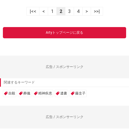
|<<
<
1
2
3
4
>
>>|
Artyトップページに戻る
広告 / スポンサーリンク
関連するキーワード
自殺
葬儀
精神疾患
遺書
藤圭子
広告 / スポンサーリンク