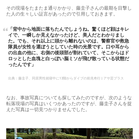
その現場をたまたま通りかかり、藤圭子さんの最期を目撃し
た人の生々しい証言があったので引用しておきます。
「背中から地面に落ちたんでしょうね。驚くほど顔はキレ
イで、一瞬しか見えなかったけど、美人だとわかりまし
た。でも、それ以上に頭から離れないのは、警察官や救急
隊員が女性を運ぼうとしていた時の光景です。口や耳から
の出血の他に、右側の後頭部が割れていて、そこからはド
ロッとした血塊と白っぽい脳ミソが飛び散っている状態だ
ったんです」
出典：
藤圭子、同居男性就寝中に13階からダイブの前兆奇行 | アサ芸プラス
なお、事故写真についても探してみたのですが、次のような
転落現場の写真はいくつかあったのですが、藤圭子さんを捉
えた写真は一切見つかりませんでした。