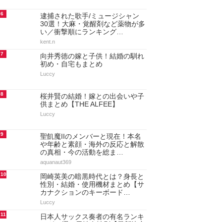
6
逮捕された歌手/ミュージシャン
30選！大麻・覚醒剤など薬物が多
い／衝撃順にランキング…
kent.n
7
向井秀徳の嫁と子供！結婚の馴れ
初め・自宅もまとめ
Luccy
8
桜井賢の結婚！嫁との出会いや子
供まとめ【THE ALFEE】
Luccy
9
聖飢魔IIのメンバーと現在！本名
や年齢と素顔・海外の反応と解散
の真相・今の活動を総ま…
aquanaut369
10
岡崎英美の暗黒時代とは？身長と
性別・結婚・使用機材まとめ【サ
カナクションのキーボード…
Luccy
11
日本人サックス奏者の有名ランキ