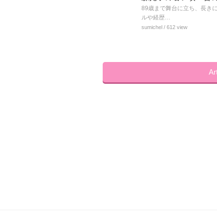
89歳まで舞台に立ち、長き
ルや経歴…
sumichel
/ 612 view
A