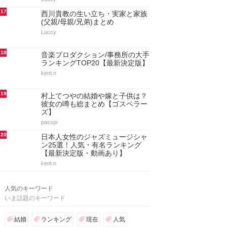
17
西川貴教の生い立ち・実家と家族
(父親/母親/兄弟)まとめ
Luccy
18
音楽プロダクション/事務所の大手
ランキングTOP20【最新決定版】
kent.n
19
村上てつやの結婚や嫁と子供は？
彼女の噂も総まとめ【ゴスペラー
ズ】
passpi
20
日本人女性のジャズミュージシャ
ン25選！人気・有名ランキング
【最新決定版・動画あり】
kent.n
人気のキーワード
いま話題のキーワード
結婚
ランキング
現在
人気