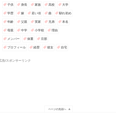
子供
身長
家族
高校
大学
学歴
嫁
若い頃
曲
馴れ初め
年齢
父親
実家
兄弟
本名
母親
中学
小学校
理由
メンバー
体重
旦那
プロフィール
経歴
彼女
自宅
広告/スポンサーリンク
ページの先頭へ