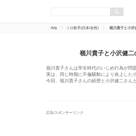
Arty
ソロ歌手(日本/女性)
嶺川貴子と小沢
嶺川貴子と小沢健二
嶺川貴子さんは学生時代のいじめ行為が問
実は、同じ時期に不倫騒動により炎上した
今回、嶺川貴子さんの経歴と小沢健二さん
広告/スポンサーリンク