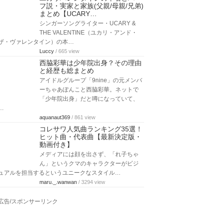
フ説・実家と家族(父親/母親/兄弟)
まとめ【UCARY…
シンガーソングライター・UCARY &
THE VALENTINE（ユカリ・アンド・
ザ・ヴァレンタイン）の本…
Luccy
/ 665 view
西脇彩華は少年院出身？その理由
と経歴も総まとめ
アイドルグループ「9nine」の元メンバ
ーちゃあぽんこと西脇彩華。ネットで
「少年院出身」だと噂になっていて、
…
aquanaut369
/ 861 view
コレサワ人気曲ランキング35選！
ヒット曲・代表曲【最新決定版・
動画付き】
メディアには顔を出さず、「れ子ちゃ
ん」というクマのキャラクターがビジ
ュアルを担当するというユニークなスタイル…
maru._.wanwan
/ 3294 view
広告/スポンサーリンク