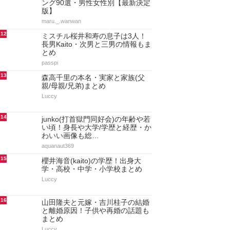
ング90選・男性女性別【最新決定
版】
maru._.wanwan
12
ミスチル桜井和寿の息子は3人！
長男Kaito・次男と三男の情報もま
とめ
passpi
13
森高千里の本名・実家と家族(父
親/母親/兄弟)まとめ
Luccy
14
junko(打首獄門同好会)の年齢や若
い頃！身長や大学/学歴と経歴・か
わいい画像も総…
aquanaut369
15
櫻井海音(kaito)の学歴！出身大
学・高校・中学・小学校まとめ
Luccy
16
山田隆夫と元嫁・吉川桂子の結婚
と離婚原因！子供や再婚の話題も
まとめ
Luccy