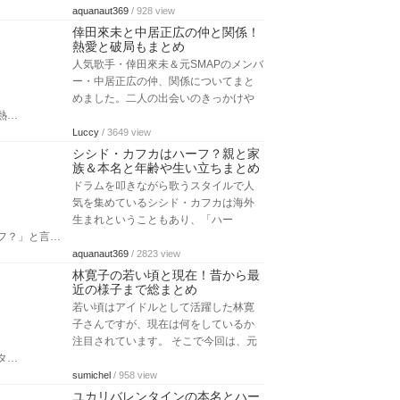
aquanaut369
/ 928 view
倖田來未と中居正広の仲と関係！
熱愛と破局もまとめ
人気歌手・倖田來未＆元SMAPのメンバ
ー・中居正広の仲、関係についてまと
めました。二人の出会いのきっかけや
熱…
Luccy
/ 3649 view
シシド・カフカはハーフ？親と家
族＆本名と年齢や生い立ちまとめ
ドラムを叩きながら歌うスタイルで人
気を集めているシシド・カフカは海外
生まれということもあり、「ハー
フ？」と言…
aquanaut369
/ 2823 view
林寛子の若い頃と現在！昔から最
近の様子まで総まとめ
若い頃はアイドルとして活躍した林寛
子さんですが、現在は何をしているか
注目されています。 そこで今回は、元
タ…
sumichel
/ 958 view
ユカリバレンタインの本名とハー