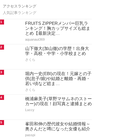
アクセスランキング
人気記事ランキング
1
FRUITS ZIPPERメンバー巨乳ラ
ンキング！胸カップサイズも総ま
とめ【最新決定…
aquanaut369
2
山下徹大(加山徹)の学歴！出身大
学・高校・中学・小学校まとめ
さくら
3
堀内一史(EBI)の現在！元嫁との子
供(息子/娘)や結婚と離婚・再婚・
若い頃など総ま…
さくら
4
橋浦麻美子(草野マサムネのストー
カー)の現在！顔写真と逮捕まとめ
Luccy
5
峯田和伸の歴代彼女や結婚情報～
奥さんだと噂になった女優も紹介
passpi