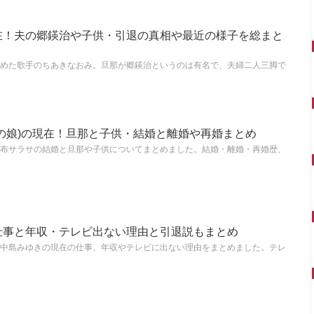
在！夫の郷鍈治や子供・引退の真相や最近の様子を総まと
めた歌手のちあきなおみ。旦那が郷鍈治というのは有名で、夫婦二人三脚で
の娘)の現在！旦那と子供・結婚と離婚や再婚まとめ
布サラサの結婚と旦那や子供についてまとめました。結婚・離婚・再婚歴、
仕事と年収・テレビ出ない理由と引退説もまとめ
中島みゆきの現在の仕事、年収やテレビに出ない理由をまとめました。テレ