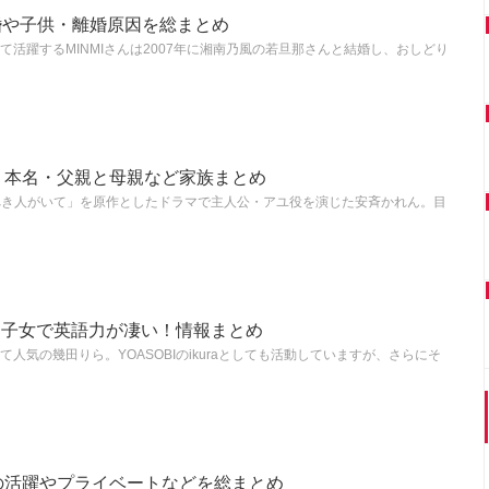
結婚や子供・離婚原因を総まとめ
活躍するMINMIさんは2007年に湘南乃風の若旦那さんと結婚し、おしどり
？本名・父親と母親など家族まとめ
べき人がいて」を原作としたドラマで主人公・アユ役を演じた安斉かれん。目
の帰国子女で英語力が凄い！情報まとめ
人気の幾田りら。YOASOBIのikuraとしても活動していますが、さらにそ
の活躍やプライベートなどを総まとめ