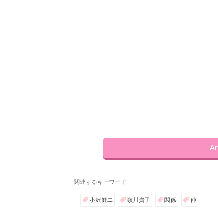
A
関連するキーワード
小沢健二
嶺川貴子
関係
仲