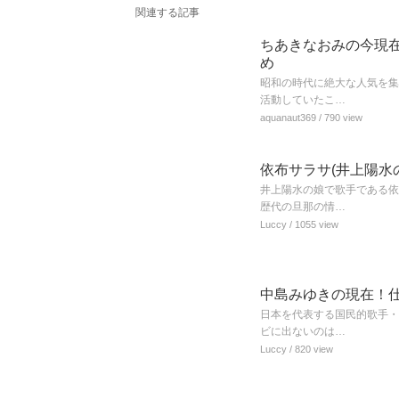
関連する記事
ちあきなおみの今現
め
昭和の時代に絶大な人気を集
活動していたこ…
aquanaut369
/ 790 view
依布サラサ(井上陽水
井上陽水の娘で歌手である依
歴代の旦那の情…
Luccy
/ 1055 view
中島みゆきの現在！
日本を代表する国民的歌手・
ビに出ないのは…
Luccy
/ 820 view