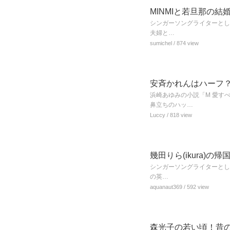
MINMIと若旦那の
シンガーソングライターとして
夫婦と…
sumichel
/ 874 view
安斉かれんはハーフ
浜崎あゆみの小説「M 愛す
鼻立ちのハッ…
Luccy
/ 818 view
幾田りら(ikura)
シンガーソングライターとして
の英…
aquanaut369
/ 592 view
森光子の若い頃！昔