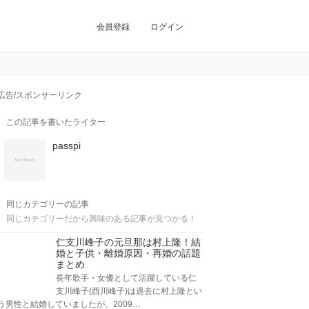
会員登録
ログイン
広告/スポンサーリンク
この記事を書いたライター
passpi
同じカテゴリーの記事
同じカテゴリーだから興味のある記事が見つかる！
仁支川峰子の元旦那は村上隆！結
婚と子供・離婚原因・再婚の話題
まとめ
長年歌手・女優として活躍している仁
支川峰子(西川峰子)は過去に村上隆とい
う男性と結婚していましたが、2009…