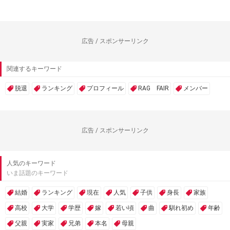
広告 / スポンサーリンク
関連するキーワード
脱退
ランキング
プロフィール
RAG FAIR
メンバー
広告 / スポンサーリンク
人気のキーワード
いま話題のキーワード
結婚
ランキング
現在
人気
子供
身長
家族
高校
大学
学歴
嫁
若い頃
曲
馴れ初め
年齢
父親
実家
兄弟
本名
母親