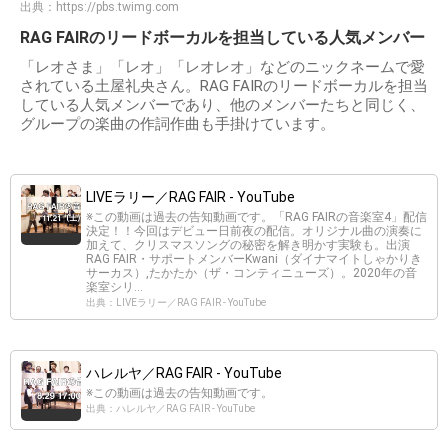
出典：
https://pbs.twimg.com
RAG FAIRのリードボーカルを担当している人気メンバー
「レオさま」「レオ」「レオレオ」などのニックネームで愛
されている土屋礼央さん。RAG FAIRのリードボーカルを担当
している人気メンバーであり、他のメンバーたちと同じく、
グループの楽曲の作詞作曲も手掛けています。
LIVEラリー／RAG FAIR - YouTube
※この動画は過去の告知動画です。「RAG FAIRの音楽室4」配信
決定！！今回はデビュー日前夜の配信。オリジナル曲の演奏に
加えて、クリスマスソングの秘密を解き明かす実験も。出演
RAG FAIR・サポートメンバーKwani（ダイナマイトしゃかりき
サーカス）,たかたか（ザ・コンティニューズ）。2020年の音
楽室シリ...
出典：LIVEラリー／RAG FAIR - YouTube
ハレルヤ／RAG FAIR - YouTube
※この動画は過去の告知動画です。
出典：ハレルヤ／RAG FAIR - YouTube