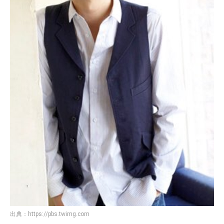
出典：
https://pbs.twimg.com