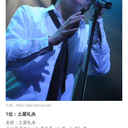
出典：
https://pbs.twimg.com
1位：土屋礼央
名前：土屋礼央
ニックネーム：レオさま、レオ、レオレオ