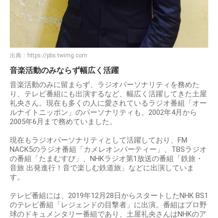
出典：
https://pbs.twimg.com
音楽活動のみならず幅広く活躍
音楽活動のみに留まらず、ラジオパーソナリティを務めた
り、テレビ番組にも出演するなど、幅広く活躍してきた土屋
礼央さん。現在も多くの人に愛されているラジオ番組「オー
ルナイトニッポン」のパーソナリティも、2002年4月から
2005年6月まで務めていました。
現在もラジオパーソナリティとして活躍しており、FM
NACK5のラジオ番組「カメレオンパーティー」、TBSラジオ
の番組「たまむすび」、NHKラジオ第1放送の番組「鉄旅・
音旅 出発進行！音で楽しむ鉄道旅」などに出演していま
す。
テレビ番組には、2019年12月28日からスタートしたNHK BS1
のテレビ番組「レジェンドの目撃者」に出演。番組はプロ野
球のドキュメンタリー番組であり、土屋礼央さんはNHKのア