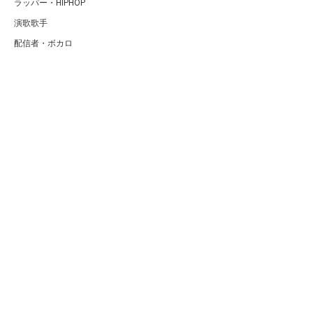
ラッパー・HIPHOP
演歌歌手
配信者・ボカロ
音楽家
人気曲・アルバム
テレビ・主題歌
ランキング
Copyright (C) Arty[アーティ]｜音楽・アーティスト情報サイト