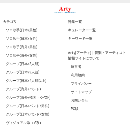
カテゴリ
特集一覧
ソロ歌手(日本/男性)
キュレーター一覧
ソロ歌手(日本/女性)
キーワード一覧
ソロ歌手(海外/男性)
Arty[アーティ]｜音楽・アーティスト
ソロ歌手(海外/女性)
情報サイトについて
グループ(日本/2人組)
運営者
グループ(日本/3人組)
利用規約
グループ(日本/4人組以上)
プライバシー
グループ(海外/バンド)
サイトマップ
グループ(海外/韓国・K-POP)
お問い合せ
グループ(日本/バンド/男性)
PC版
グループ(日本/バンド/女性)
ヴィジュアル系（V系）