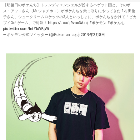
【明後日のポケんち】トレンディエンジェルが扮するハゲット団と、そのボ
ス・アッコさん（Mr.シャチホコ）がポケんちを乗っ取りにやってきた!? 村田倫
子さん、シュークリームロケッツの3人といっしょに、ポケんちをかけて「ピカ
ブイGo! ゲーム」で対決！
https://t.co/g9vac3Azcj
#ポケモン
#ポケんち
pic.twitter.com/IntZbWBjWi
— ポケモン公式ツイッター (@Pokemon_cojp)
2019年2月8日