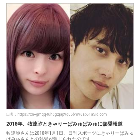
出典：
https://xn--gmqq4uh6g2jap9qu5bm96ab51a5id.com
2018年、牧達弥ときゃりーぱみゅぱみゅに熱愛報道
牧達弥さんは2018年1月1日、日刊スポーツにきゃりーぱみゅ
ぱみゅさんとの熱愛が報じられたのです。