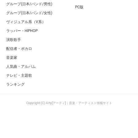
グループ(日本/バンド/男性)
PC版
グループ(日本/バンド/女性)
ヴィジュアル系（V系）
ラッパー・HIPHOP
演歌歌手
配信者・ボカロ
音楽家
人気曲・アルバム
テレビ・主題歌
ランキング
Copyright (C) Arty[アーティ]｜音楽・アーティスト情報サイト