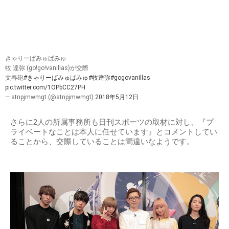
きゃりーぱみゅぱみゅ
牧 達弥 (go!go!vanillas)が交際
文春砲
#きゃりーぱみゅぱみゅ
#牧達弥
#gogovanillas
pic.twitter.com/1OPbCC27PH
— stnpjmwmgt (@stnpjmwmgt)
2018年5月12日
さらに2人の所属事務所も日刊スポーツの取材に対し、『プ
ライベートなことは本人に任せています』とコメントしてい
ることから、交際していることは間違いなようです。