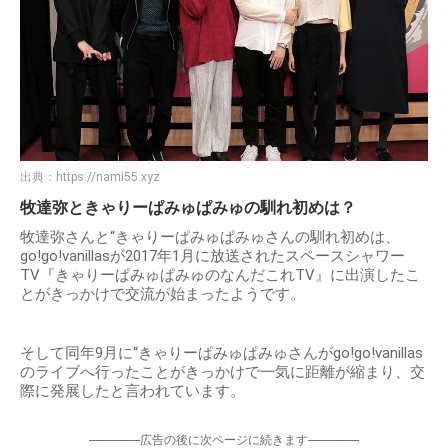
出典：
https://nami55.xyz
牧達弥ときゃりーぱみゅぱみゅの馴れ初めは？
牧達弥さんと“きゃりーぱみゅぱみゅさんの馴れ初めは、
go!go!vanillasが2017年1月に放送されたスペースシャワー
TV『きゃりーぱみゅぱみゅのなんだこれTV』に出演したこ
とがきっかけで交流が始まったようです。
そして同年9月に“きゃりーぱみゅぱみゅさんがgo!go!vanillas
のライブへ行ったことがきっかけで一気に距離が縮まり、交
際に発展したと言われています。
-----------------広告の後に次ページに続きます-----------------