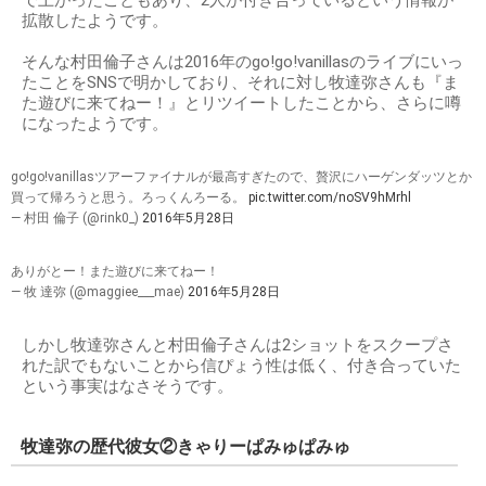
で上がったこともあり、2人が付き合っているという情報が
拡散したようです。
そんな村田倫子さんは2016年のgo!go!vanillasのライブにいっ
たことをSNSで明かしており、それに対し牧達弥さんも『ま
た遊びに来てねー！』とリツイートしたことから、さらに噂
になったようです。
go!go!vanillasツアーファイナルが最高すぎたので、贅沢にハーゲンダッツとか
買って帰ろうと思う。ろっくんろーる。
pic.twitter.com/noSV9hMrhl
— 村田 倫子 (@rink0_)
2016年5月28日
ありがとー！また遊びに来てねー！
— 牧 達弥 (@maggiee___mae)
2016年5月28日
しかし牧達弥さんと村田倫子さんは2ショットをスクープさ
れた訳でもないことから信ぴょう性は低く、付き合っていた
という事実はなさそうです。
牧達弥の歴代彼女②きゃりーぱみゅぱみゅ