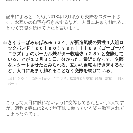
記事によると、2人は2018年12月頃から交際をスタートさ
せ、お互いの自宅を行き来するなど、人目にあまり触れるこ
となく交際を続けてきたと言います。
きゃりーぱみゅぱみゅ（２４）が新進気鋭の男性４人組ロ
ックバンド「ｇｏ！ｇｏ！ｖａｎｉｌｌａｓ（ゴーゴーバ
ニラズ）」のボーカル兼ギター牧達弥（２８）と交際して
いることが１２月３１日、分かった。最近になって、交際
をスタートさせたとみられる。互いの自宅を行き来するな
ど、人目にあまり触れることなく交際を続けている。
出典：
きゃりーぱみゅぱみゅ「バニラズ」牧達弥と尊敬愛 - 結婚・熱愛 : 日刊ス
ポーツ
こうして人目に触れないように交際してきたという2人です
が、週刊文春には2人で地下鉄に乗っている姿を激写されて
しまったのです。