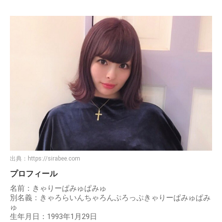
出典：
https://sirabee.com
プロフィール
名前：きゃりーぱみゅぱみゅ
別名義：きゃろらいんちゃろんぷろっぷきゃりーぱみゅぱみ
ゅ
生年月日：1993年1月29日