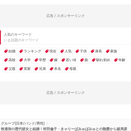
広告 / スポンサーリンク
人気のキーワード
いま話題のキーワード
結婚
ランキング
現在
人気
子供
身長
家族
高校
大学
学歴
嫁
若い頃
曲
馴れ初め
年齢
父親
実家
兄弟
本名
母親
広告 / スポンサーリンク
グループ(日本/バンド/男性)
牧達弥の歴代彼女と結婚！村田倫子・きゃりーぱみゅぱみゅとの熱愛から破局原