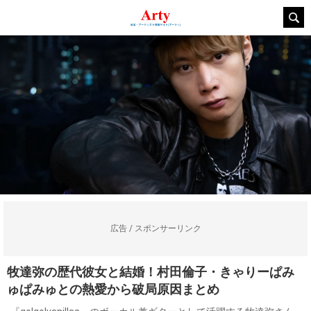
広告 / スポンサーリンク
牧達弥の歴代彼女と結婚！村田倫子・きゃりーぱみ
ゅぱみゅとの熱愛から破局原因まとめ