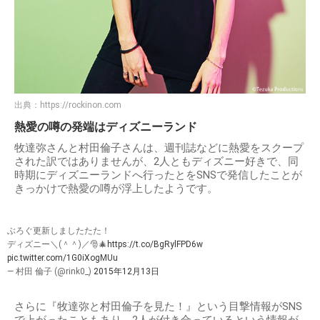
出典：
https://rockinon.com
熱愛の噂の発端はディズニーランド
牧達弥さんと村田倫子さんは、週刊誌などに熱愛をスクープ
された訳ではありませんが、2人ともディズニー好きで、同
時期にディズニーランドへ行ったとをSNSで発信したことが
きっかけで熱愛の噂が浮上したようです。
ぶろぐ更新しましたたた！
ディズニー＼(＾＾)／🎅🎄
https://t.co/BgRylFPD6w
pic.twitter.com/1G0iXogMUu
— 村田 倫子 (@rink0_)
2015年12月13日
さらに『牧達弥と村田倫子を見た！』という目撃情報がSNS