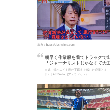
出典：
https://pbs.twimg.com
朝早く作業服を着てトラックで
「ジャーナリストじゃなくて大
出典：
鈴木エイト氏が手応えを感じた瞬間とは 元
日〉 | AERA dot. (アエラドット)