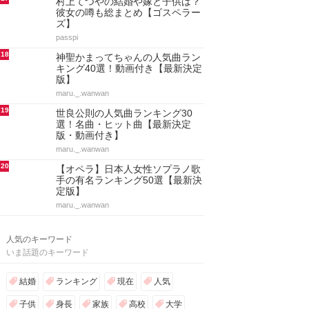
11
森高千里の本名・実家と家族(父
親/母親/兄弟)まとめ
Luccy
12
櫻井海音(kaito)の学歴！出身大
学・高校・中学・小学校まとめ
Luccy
13
日本人サックス奏者の有名ランキ
ング90選・男性女性別【最新決定
版】
maru._.wanwan
14
junko(打首獄門同好会)の年齢や若
い頃！身長や大学/学歴と経歴・か
わいい画像も総…
aquanaut369
15
ミスチル桜井和寿の息子は3人！
長男Kaito・次男と三男の情報もま
とめ
passpi
16
山田隆夫と元嫁・吉川桂子の結婚
と離婚原因！子供や再婚の話題も