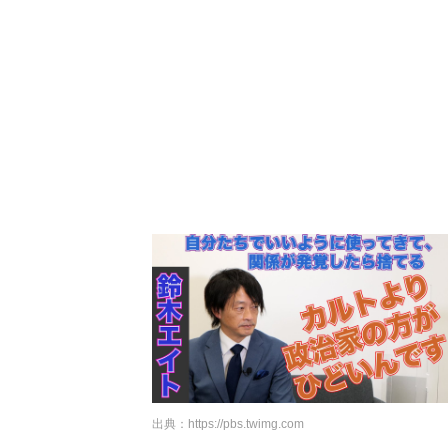
出典：
https://pbs.twimg.com