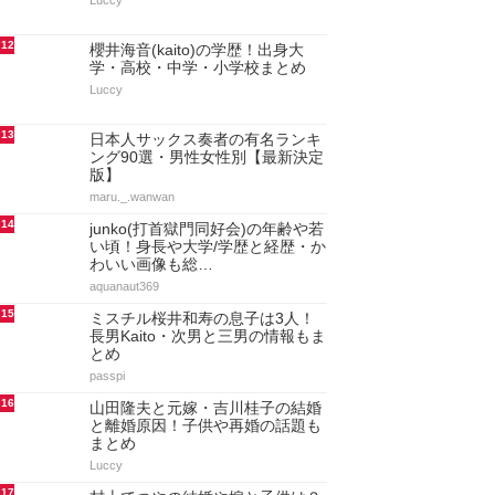
passpi
6
向井秀徳の嫁と子供！結婚の馴れ
初め・自宅もまとめ
Luccy
7
逮捕された歌手/ミュージシャン
30選！大麻・覚醒剤など薬物が多
い／衝撃順にランキング…
kent.n
8
聖飢魔IIのメンバーと現在！本名
や年齢と素顔・海外の反応と解散
の真相・今の活動を総ま…
aquanaut369
9
桜井賢の結婚！嫁との出会いや子
供まとめ【THE ALFEE】
Luccy
10
岡崎英美の暗黒時代とは？身長と
性別・結婚・使用機材まとめ【サ
カナクションのキーボード…
Luccy