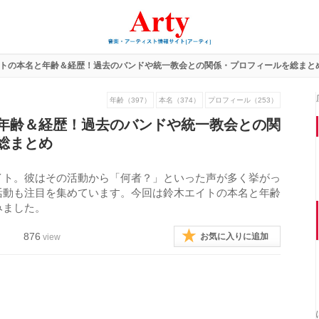
トの本名と年齢＆経歴！過去のバンドや統一教会との関係・プロフィールを総まと
年齢（397）
本名（374）
プロフィール（253）
年齢＆経歴！過去のバンドや統一教会との関
総まとめ
イト。彼はその活動から「何者？」といった声が多く挙がっ
活動も注目を集めています。今回は鈴木エイトの本名と年齢
みました。
876
お気に入りに追加
view