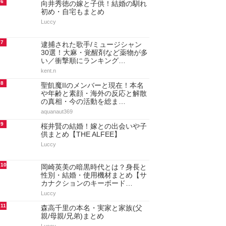
アクセスランキング
人気記事ランキング
1
FRUITS ZIPPERメンバー巨乳ラ
ンキング！胸カップサイズも総ま
とめ【最新決定…
aquanaut369
2
山下徹大(加山徹)の学歴！出身大
学・高校・中学・小学校まとめ
さくら
3
橋浦麻美子(草野マサムネのストー
カー)の現在！顔写真と逮捕まとめ
Luccy
4
堀内一史(EBI)の現在！元嫁との子
供(息子/娘)や結婚と離婚・再婚・
若い頃など総ま…
さくら
5
峯田和伸の歴代彼女や結婚情報～
奥さんだと噂になった女優も紹介