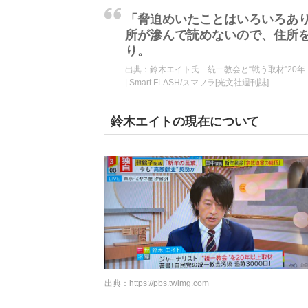
「脅迫めいたことはいろいろあ
所が滲んで読めないので、住所
り。
出典：
鈴木エイト氏 統一教会と“戦う取材”2
| Smart FLASH/スマフラ[光文社週刊誌]
鈴木エイトの現在について
出典：
https://pbs.twimg.com