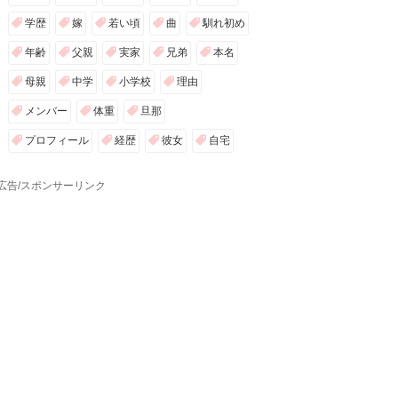
まとめ
Luccy
17
村上てつやの結婚や嫁と子供は？
彼女の噂も総まとめ【ゴスペラー
ズ】
passpi
18
神聖かまってちゃんの人気曲ラン
キング40選！動画付き【最新決定
版】
maru._.wanwan
19
世良公則の人気曲ランキング30
選！名曲・ヒット曲【最新決定
版・動画付き】
maru._.wanwan
20
【オペラ】日本人女性ソプラノ歌
手の有名ランキング50選【最新決
定版】
maru._.wanwan
人気のキーワード
いま話題のキーワード