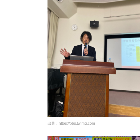
出典：
https://pbs.twimg.com