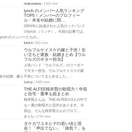
aquanaut369
同じカテゴリーの記事
同じカテゴリーだから興味のある記事が見つかる！
宮本浩次に薬の噂？性格や昔・若
い頃の写真も紹介【エレファント
カシマシ】
エレファントカシマシのボーカルを務
める宮本浩次は、破天荒な言動と色っ
ぽい歌声が魅力的ですよね。昔から変わらず…
rirakumama
/ 1269 view
lynch.のメンバー人気ランキング
TOP5！メンバーのプロフィー
ル・本名や結婚に関…
2004年に結成された人気ロックバンド
のlynch.（リンチ）。今回の記事では、
lynch.のメンバーたちの…
kent.n
/ 803 view
ウルフルケイスケの嫁と子供！生
い立ちと家族・結婚まとめ【ウル