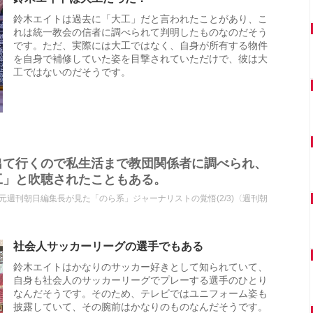
鈴木エイトは過去に「大工」だと言われたことがあり、こ
れは統一教会の信者に調べられて判明したものなのだそう
です。ただ、実際には大工ではなく、自身が所有する物件
を自身で補修していた姿を目撃されていただけで、彼は大
工ではないのだそうです。
出て行くので私生活まで教団関係者に調べられ、
工」と吹聴されたこともある。
週刊朝日編集長が見た「のら系」ジャーナリストの覚悟(2/3)〈週刊朝
社会人サッカーリーグの選手でもある
鈴木エイトはかなりのサッカー好きとして知られていて、
自身も社会人のサッカーリーグでプレーする選手のひとり
なんだそうです。そのため、テレビではユニフォーム姿も
披露していて、その腕前はかなりのものなんだそうです。