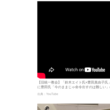
【旧統一教会】「鈴木エイト氏×豊田真由子氏
に豊田氏「今のままじゃ命令出すのは難しい」(20
出典：YouTube