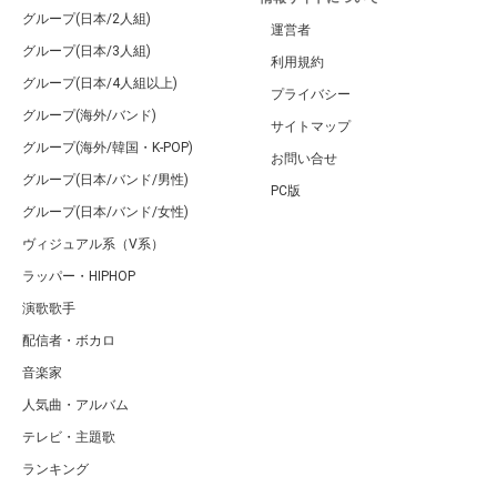
グループ(日本/2人組)
運営者
グループ(日本/3人組)
利用規約
グループ(日本/4人組以上)
プライバシー
グループ(海外/バンド)
サイトマップ
グループ(海外/韓国・K-POP)
お問い合せ
グループ(日本/バンド/男性)
PC版
グループ(日本/バンド/女性)
ヴィジュアル系（V系）
ラッパー・HIPHOP
演歌歌手
配信者・ボカロ
音楽家
人気曲・アルバム
テレビ・主題歌
ランキング