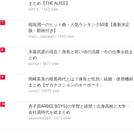
まとめ【THE ALFEE】
kent.n
/ 1262 view
7
稲垣潤一のヒット曲・人気ランキング60選【最新決定
版・動画付き】
maru._.wanwan
/ 1093 view
8
木暮武彦の現在！身長と若い頃の活躍・今の仕事を総ま
とめ
passpi
/ 3672 view
9
岡崎英美の暗黒時代とは？身長と性別・結婚・使用機材
まとめ【サカナクションのキーボード…
Luccy
/ 16579 view
10
杏子(BARBEE BOYS)の学歴と経歴！出身高校と大学・
会社員時代を総まとめ
aquanaut369
/ 2612 view