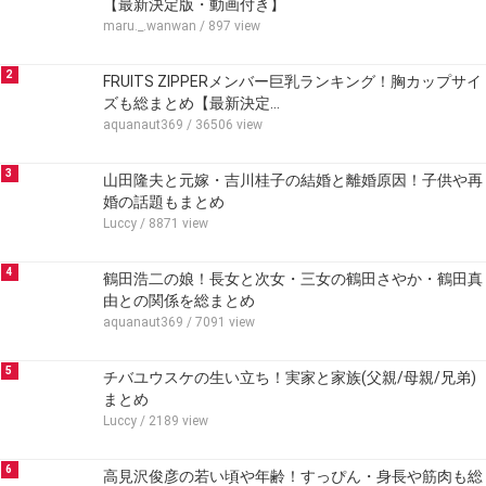
【最新決定版・動画付き】
maru._.wanwan
/ 897 view
2
FRUITS ZIPPERメンバー巨乳ランキング！胸カップサイ
ズも総まとめ【最新決定…
aquanaut369
/ 36506 view
3
山田隆夫と元嫁・吉川桂子の結婚と離婚原因！子供や再
婚の話題もまとめ
Luccy
/ 8871 view
4
鶴田浩二の娘！長女と次女・三女の鶴田さやか・鶴田真
由との関係を総まとめ
aquanaut369
/ 7091 view
5
チバユウスケの生い立ち！実家と家族(父親/母親/兄弟)
まとめ
Luccy
/ 2189 view
6
高見沢俊彦の若い頃や年齢！すっぴん・身長や筋肉も総