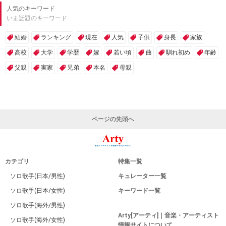
人気のキーワード
いま話題のキーワード
結婚
ランキング
現在
人気
子供
身長
家族
高校
大学
学歴
嫁
若い頃
曲
馴れ初め
年齢
父親
実家
兄弟
本名
母親
ページの先頭へ
カテゴリ
特集一覧
ソロ歌手(日本/男性)
キュレーター一覧
ソロ歌手(日本/女性)
キーワード一覧
ソロ歌手(海外/男性)
Arty[アーティ]｜音楽・アーティスト
ソロ歌手(海外/女性)
情報サイトについて