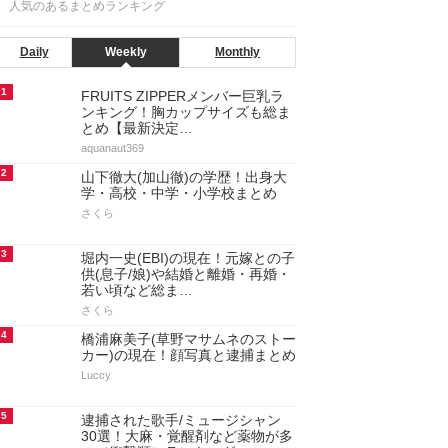
人気のあるまとめランキング
Daily
Weekly
Monthly
1
FRUITS ZIPPERメンバー巨乳ラ
ンキング！胸カップサイズも総ま
とめ【最新決定…
aquanaut369
2
山下徹大(加山徹)の学歴！出身大
学・高校・中学・小学校まとめ
さくら
3
堀内一史(EBI)の現在！元嫁との子
供(息子/娘)や結婚と離婚・再婚・
若い頃など総ま…
さくら
4
橋浦麻美子(草野マサムネのストー
カー)の現在！顔写真と逮捕まとめ
Luccy
5
逮捕された歌手/ミュージシャン
30選！大麻・覚醒剤など薬物が多