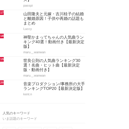
passpi
17
山田隆夫と元嫁・吉川桂子の結婚
と離婚原因！子供や再婚の話題も
まとめ
Luccy
18
神聖かまってちゃんの人気曲ラン
キング40選！動画付き【最新決定
版】
maru._.wanwan
19
世良公則の人気曲ランキング30
選！名曲・ヒット曲【最新決定
版・動画付き】
maru._.wanwan
20
音楽プロダクション/事務所の大手
ランキングTOP20【最新決定版】
kent.n
人気のキーワード
いま話題のキーワード