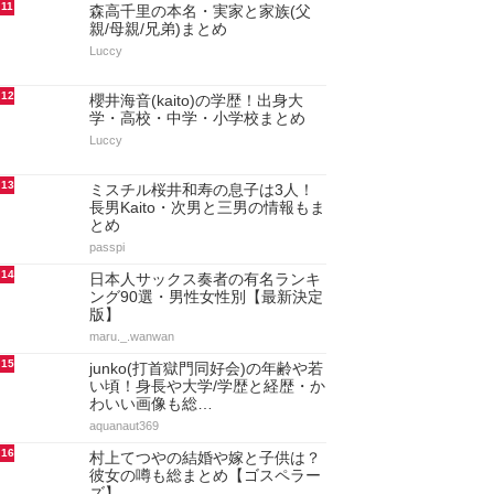
11
森高千里の本名・実家と家族(父
親/母親/兄弟)まとめ
Luccy
12
櫻井海音(kaito)の学歴！出身大
学・高校・中学・小学校まとめ
Luccy
13
ミスチル桜井和寿の息子は3人！
長男Kaito・次男と三男の情報もま
とめ
passpi
14
日本人サックス奏者の有名ランキ
ング90選・男性女性別【最新決定
版】
maru._.wanwan
15
junko(打首獄門同好会)の年齢や若
い頃！身長や大学/学歴と経歴・か
わいい画像も総…
aquanaut369
16
村上てつやの結婚や嫁と子供は？
彼女の噂も総まとめ【ゴスペラー
ズ】