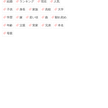
結婚
ランキング
現在
人気
子供
身長
家族
高校
大学
学歴
嫁
若い頃
曲
馴れ初め
年齢
父親
実家
兄弟
本名
母親