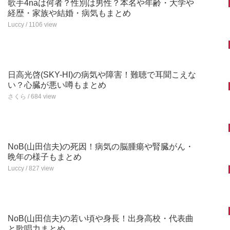
歌手4naは何者？性別は男性？本名や年齢・大学や
経歴・家族や結婚・病気もまとめ
Luccy / 1106 view
日高光啓(SKY-HI)の病気や障害！難聴で耳聞こえな
い？心臓が悪い噂もまとめ
さくら / 684 view
NoB(山田信夫)の死因！病気の脳腫瘍や腎臓がん・
晩年の様子もまとめ
Luccy / 827 view
NoB(山田信夫)の若い頃や身長！出身高校・代表曲
と歌唱力まとめ