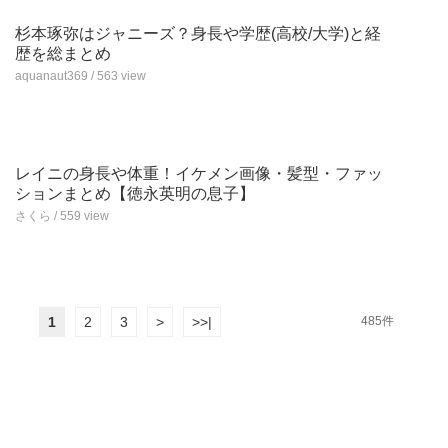
杉本琢弥はジャニーズ？身長や学歴(高校/大学)と経
歴を総まとめ
aquanaut369 / 563 view
レイニの身長や体重！イケメン画像・髪型・ファッ
ションまとめ【徳永英明の息子】
さくら / 559 view
1
2
3
>
>>|
485件