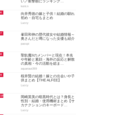
い／衝撃順にランキング…
kent.n
6
向井秀徳の嫁と子供！結婚の馴れ
初め・自宅もまとめ
Luccy
7
峯田和伸の歴代彼女や結婚情報～
奥さんだと噂になった女優も紹介
passpi
8
聖飢魔IIのメンバーと現在！本名
や年齢と素顔・海外の反応と解散
の真相・今の活動を総ま…
aquanaut369
9
桜井賢の結婚！嫁との出会いや子
供まとめ【THE ALFEE】
Luccy
10
岡崎英美の暗黒時代とは？身長と
性別・結婚・使用機材まとめ【サ
カナクションのキーボード…
Luccy