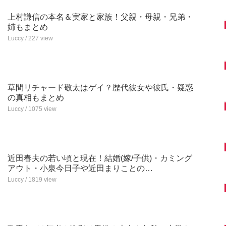
上村謙信の本名＆実家と家族！父親・母親・兄弟・
姉もまとめ
Luccy / 227 view
草間リチャード敬太はゲイ？歴代彼女や彼氏・疑惑
の真相もまとめ
Luccy / 1075 view
近田春夫の若い頃と現在！結婚(嫁/子供)・カミング
アウト・小泉今日子や近田まりことの…
Luccy / 1819 view