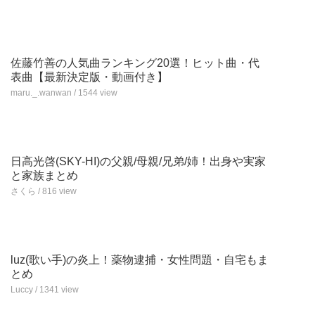
佐藤竹善の人気曲ランキング20選！ヒット曲・代
表曲【最新決定版・動画付き】
maru._.wanwan / 1544 view
日高光啓(SKY-HI)の父親/母親/兄弟/姉！出身や実家
と家族まとめ
さくら / 816 view
luz(歌い手)の炎上！薬物逮捕・女性問題・自宅もま
とめ
Luccy / 1341 view