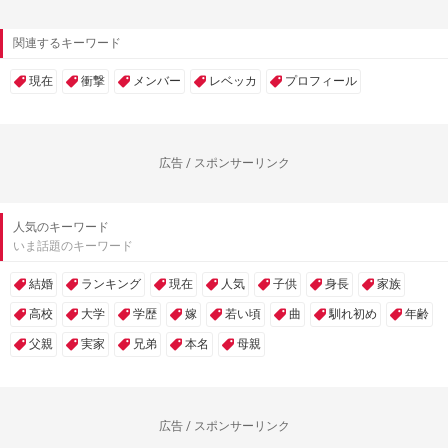
関連するキーワード
現在
衝撃
メンバー
レベッカ
プロフィール
広告 / スポンサーリンク
人気のキーワード
いま話題のキーワード
結婚
ランキング
現在
人気
子供
身長
家族
高校
大学
学歴
嫁
若い頃
曲
馴れ初め
年齢
父親
実家
兄弟
本名
母親
広告 / スポンサーリンク