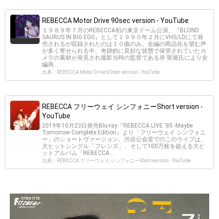
REBECCA Motor Drive 90sec version - YouTube
１９８９年７月のREBECCA初の東京ドーム公演。『BLOND
SAURUS IN BIG EGG』として１９９０年２月にVHS/LDにて発
売されるが収録されたのは１０曲のみ。全編の商品化を望む声
が多く寄せられる中、奇跡的に良好な状態で保管されていたカ
メラの素材が発見され撮影当時の監督である岸 聖展氏により全
編再...
出典：REBECCA Motor Drive 90sec version - YouTube
REBECCA フリーウェイ シンフォニーShort version -
YouTube
2019年10月23日発売Blu-ray『REBECCA LIVE '85 -Maybe
Tomorrow Complete Edition』より「フリーウェイ シンフォニ
ー」のショートヴァージョン。渋谷公会堂でのこのライブは、
大ヒットシングル「フレンズ」、そして100万枚を超える大ヒ
ットアルバム「REBECCA...
出典：REBECCA フリーウェイ シンフォニーShort version - YouTube