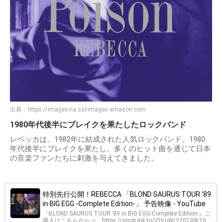
出典：
https://images-na.ssl-images-amazon.com
1980年代後半にブレイクを果たしたロックバンド
レベッカは、1982年に結成された人気ロックバンド。1980
年代後半にブレイクを果たし、多くのヒット曲を通じて日本
の音楽ファンたちに刺激を与えてきました。
特別先行公開！REBECCA 「BLOND SAURUS TOUR '89
in BIG EGG -Complete Edition-」 予告映像 - YouTube
『BLOND SAURUS TOUR ’89 in BIG EGG-Complete Edition-』ご
購入はこちらから⇒ https://smdr.lnk.to/iQVoWLY2019年10