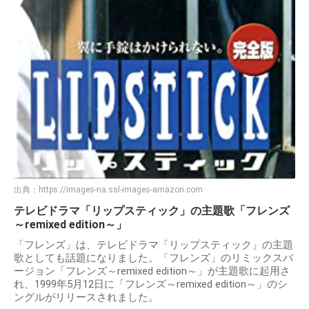
出典：
https://images-na.ssl-images-amazon.com
テレビドラマ「リップスティック」の主題歌「フレンズ
～remixed edition～」
「フレンズ」は、テレビドラマ「リップスティック」の主題
歌としても話題になりました。「フレンズ」のリミックスバ
ージョン「フレンズ～remixed edition～」が主題歌に起用さ
れ、1999年5月12日に「フレンズ～remixed edition～」のシ
ングルがリリースされました。