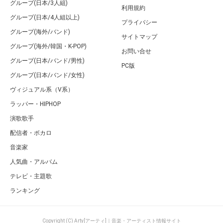
グループ(日本/3人組)
利用規約
グループ(日本/4人組以上)
プライバシー
グループ(海外/バンド)
サイトマップ
グループ(海外/韓国・K-POP)
お問い合せ
グループ(日本/バンド/男性)
PC版
グループ(日本/バンド/女性)
ヴィジュアル系（V系）
ラッパー・HIPHOP
演歌歌手
配信者・ボカロ
音楽家
人気曲・アルバム
テレビ・主題歌
ランキング
Copyright (C) Arty[アーティ]｜音楽・アーティスト情報サイト