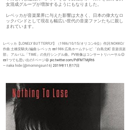
女混成グループが増加するようにもなりました。
レベッカが音楽業界に与えた影響は大きく、日本の偉大なロ
ックバンドとして現在も幅広い世代の音楽ファンたちに親し
まれています。
レベッカ【LONELY BUTTERFLY】（1986/10/15/オリコン6位）作詞:NOKKO/
作曲:土橋安騎夫/編曲:レベッカ 📼1986:広島ホームテレビ:「白島北町 音楽倶楽
部」 アルバム「TIME」の先行シングル曲。PV映像はコンサートリハーサル😌
📼1つでも思い出の1ページ😄
pic.twitter.com/PdFMTMjRt6
— naka hide (@morningsun16)
2019年11月17日