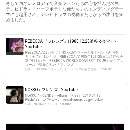
そして切ないメロディで音楽ファンたちの心を掴んだ名曲。
テレビドラマ「ハーフポテトな俺たち」のエンディングテー
マにも起用され、テレビドラマの視聴者たちからの注目を集
めました。
REBECCA 『フレンズ』(1985.12.25渋谷公会堂） -
YouTube
REBECCAの凄いヤツ！NOKKOのヴォーカル！バンドの演奏
力！全てが凄いヤツ！REBECCAの1985年12月25日に渋谷公会
堂で行われた「REBECCA WORLD CONCERT TOUR」からアン
コールで演奏された「フレンズ」
出典：REBECCA 『フレンズ』(1985.12.25渋谷公会堂） - YouTube
NOKKO / フレンズ - YouTube
NOKKO / FRIENDS・Album 『Kiss』 2010.01.13
RELEASEhttp://www.universal-music.co.jp/nokko/
出典：NOKKO / フレンズ - YouTube