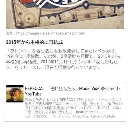
出典：
https://images-na.ssl-images-amazon.com
2015年から本格的に再結成
「フレンズ」を含む名曲を多数発表してきたレベッカは、
1991年に1度解散。その後、2度活動を再開し、2015年から
本格的に再結成。2017年11月1日にシングル「恋に堕ちた
ら」をリリースし、現在も活動を行っています。
REBECCA 「恋に堕ちたら」Music Video(Full ver.) -
YouTube
日本を代表するバンドREBECCA 17年ぶりのニューシングル！
監督：行定勲REBECCA new single「恋に堕ちたら」2017年11
月1日発売！●初回限定盤（CD×１＋１DVD）【DISC1】（CD）
1.恋に堕ちたら2.恋に堕ちたら（instrumental） ...
出典：REBECCA 「恋に堕ちたら」Music Video(Full ver.) - YouTube