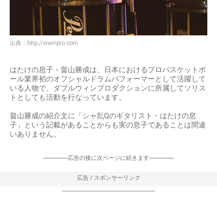
出典：
http://wwinpro.com
はたけの息子・畠山勝成は、日本におけるプロバスケットボ
ール業界初のオフシャルドラムパフォーマーとして活躍して
いる人物で、ダブルウィンプロダクションに所属してソリス
トとしても活動を行なっています。
畠山勝成の紹介文に「シャ乱Qのギタリスト・はたけの息
子」という記載があることからも実の息子であることは間違
いありません。
-----------------広告の後に次ページに続きます-----------------
広告 / スポンサーリンク
----------------------------------------------------------------