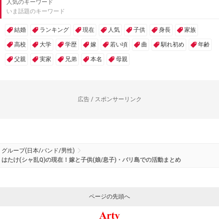
人気のキーワード
いま話題のキーワード
結婚
ランキング
現在
人気
子供
身長
家族
高校
大学
学歴
嫁
若い頃
曲
馴れ初め
年齢
父親
実家
兄弟
本名
母親
広告 / スポンサーリンク
グループ(日本/バンド/男性)
はたけ(シャ乱Q)の現在！嫁と子供(娘/息子)・バリ島での活動まとめ
ページの先頭へ