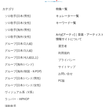
カテゴリ
特集一覧
ソロ歌手(日本/男性)
キュレーター一覧
ソロ歌手(日本/女性)
キーワード一覧
ソロ歌手(海外/男性)
Arty[アーティ]｜音楽・アーティスト
ソロ歌手(海外/女性)
情報サイトについて
グループ(日本/2人組)
運営者
グループ(日本/3人組)
利用規約
グループ(日本/4人組以上)
プライバシー
グループ(海外/バンド)
サイトマップ
グループ(海外/韓国・K-POP)
お問い合せ
グループ(日本/バンド/男性)
PC版
グループ(日本/バンド/女性)
ヴィジュアル系（V系）
ラッパー・HIPHOP
演歌歌手