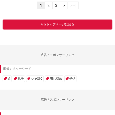
1
2
3
>
>>|
Artyトップページに戻る
広告 / スポンサーリンク
関連するキーワード
娘
息子
シャ乱Q
馴れ初め
子供
広告 / スポンサーリンク