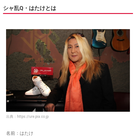
シャ乱Q・はたけとは
出典：
https://ure.pia.co.jp
名前：はたけ