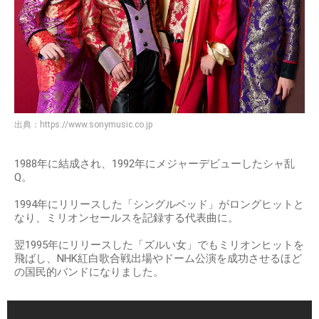
出典：
https://www.sonymusic.co.jp
1988年に結成され、1992年にメジャーデビューしたシャ乱
Q。
1994年にリリースした「シングルベッド」がロングヒットと
なり、ミリオンセールスを記録する代表曲に。
翌1995年にリリースした「ズルい女」でもミリオンヒットを
飛ばし、NHK紅白歌合戦出場やドーム公演を成功させるほど
の国民的バンドになりました。