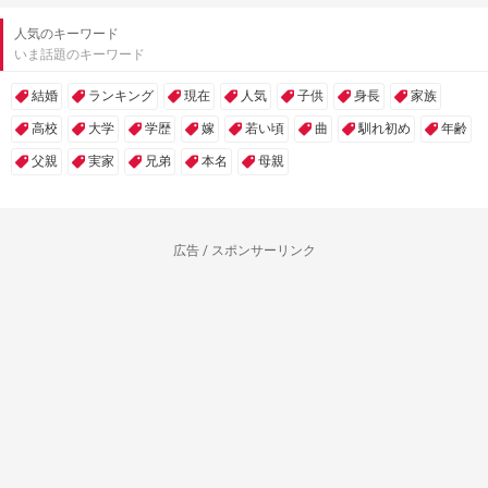
人気のキーワード
いま話題のキーワード
結婚
ランキング
現在
人気
子供
身長
家族
高校
大学
学歴
嫁
若い頃
曲
馴れ初め
年齢
父親
実家
兄弟
本名
母親
広告 / スポンサーリンク