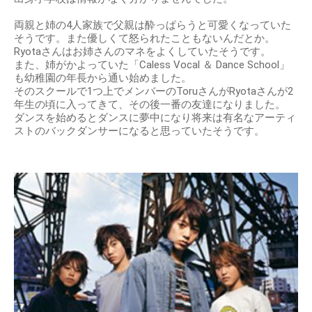
両親と姉の4人家族で父親は酔っぱらうと可愛くなっていた
そうです。また優しくて怒られたこともないんだとか。
Ryotaさんはお姉さんのマネをよくしていたそうです。
また、姉がかよっていた「Caless Vocal ＆ Dance School」
も幼稚園の年長から通い始めました。
そのスクールで1つ上でメンバーのToruさんがRyotaさんが2
年生の頃に入ってきて、その後一番の友達になりました。
ダンスを始めるとダンスに夢中になり将来は有名なアーティ
ストのバックダンサーになると思っていたそうです。