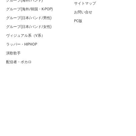
グループ(海外/バンド)
サイトマップ
グループ(海外/韓国・K-POP)
お問い合せ
グループ(日本/バンド/男性)
PC版
グループ(日本/バンド/女性)
ヴィジュアル系（V系）
ラッパー・HIPHOP
演歌歌手
配信者・ボカロ
音楽家
人気曲・アルバム
テレビ・主題歌
ランキング
Copyright (C) Arty[アーティ]｜音楽・アーティスト情報サイト