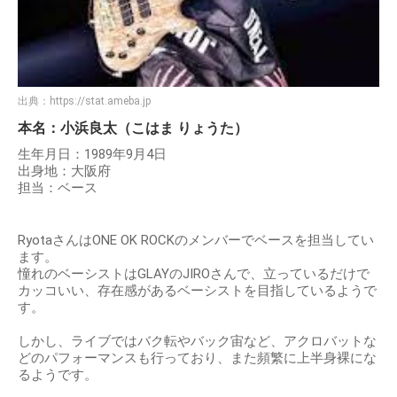
出典：
https://stat.ameba.jp
本名：小浜良太（こはま りょうた）
生年月日：1989年9月4日
出身地：大阪府
担当：ベース
RyotaさんはONE OK ROCKのメンバーでベースを担当してい
ます。
憧れのベーシストはGLAYのJIROさんで、立っているだけで
カッコいい、存在感があるベーシストを目指しているようで
す。
しかし、ライブではバク転やバック宙など、アクロバットな
どのパフォーマンスも行っており、また頻繁に上半身裸にな
るようです。