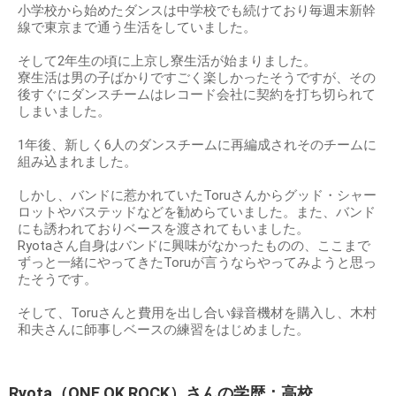
小学校から始めたダンスは中学校でも続けており毎週末新幹
線で東京まで通う生活をしていました。
そして2年生の頃に上京し寮生活が始まりました。
寮生活は男の子ばかりですごく楽しかったそうですが、その
後すぐにダンスチームはレコード会社に契約を打ち切られて
しまいました。
1年後、新しく6人のダンスチームに再編成されそのチームに
組み込まれました。
しかし、バンドに惹かれていたToruさんからグッド・シャー
ロットやバステッドなどを勧めらていました。また、バンド
にも誘われておりベースを渡されてもいました。
Ryotaさん自身はバンドに興味がなかったものの、ここまで
ずっと一緒にやってきたToruが言うならやってみようと思っ
たそうです。
そして、Toruさんと費用を出し合い録音機材を購入し、木村
和夫さんに師事しベースの練習をはじめました。
Ryota（ONE OK ROCK）さんの学歴：高校