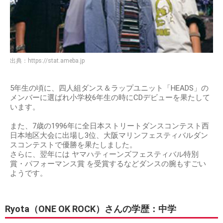
出典：
https://stat.ameba.jp
5年生の頃に、四人組ダンス＆ラップユニット「HEADS」の
メンバーに選ばれ小学校6年生の時にCDデビューを果たして
います。
また、7歳の1996年に全日本ストリートダンスコンテスト西
日本地区大会に出場し3位、大阪マリンフェスティバルダン
スコンテストで優勝を果たしました。
さらに、翌年には ヤマハティーンズフェスティバル特別
賞・パフォーマンス賞 を受賞するなどダンスの腕もすごい
ようです。
Ryota（ONE OK ROCK）さんの学歴：中学