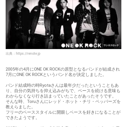
出典：
https://renote.jp
2005年の4月にONE OK ROCKの原型となるバンドが結成され
7月にONE OK ROCKというバンド名が決定しました。
バンド結成時の時Ryotaさんは最年少だったということもあ
り、自分の気持ちを抑え込みがちで、ベースを続ける意味も
わからなくなり行き詰まっていたことがあったそうです。
そんな時、Toruさんにレッド・ホット・チリ・ペッパーズを
教えらました。
フリーのベーススタイルに開眼しベースを好きになることが
できたようです。