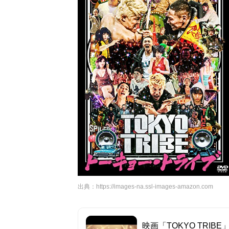
出典：
https://images-na.ssl-images-amazon.com
映画「TOKYO TRIBE」予