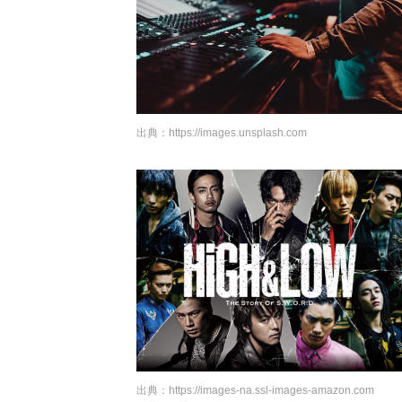
出典：
https://images.unsplash.com
出典：
https://images-na.ssl-images-amazon.com