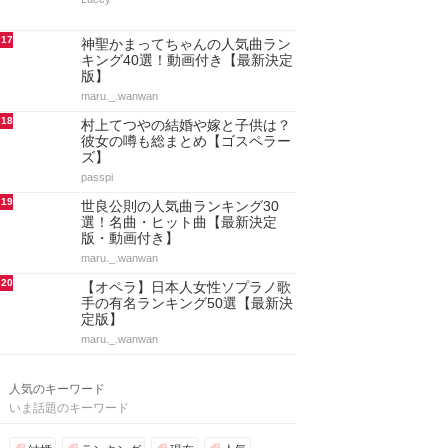
17
神聖かまってちゃんの人気曲ラン
キング40選！動画付き【最新決定
版】
maru._.wanwan
18
村上てつやの結婚や嫁と子供は？
彼女の噂も総まとめ【ゴスペラー
ズ】
passpi
19
世良公則の人気曲ランキング30
選！名曲・ヒット曲【最新決定
版・動画付き】
maru._.wanwan
20
【オペラ】日本人女性ソプラノ歌
手の有名ランキング50選【最新決
定版】
maru._.wanwan
人気のキーワード
いま話題のキーワード