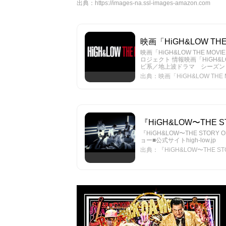
出典：
https://images-na.ssl-images-amazon.com
映画「HiGH&LOW THE 
映画「HiGH&LOW THE MOVIE
ロジェクト 情報映画「HiGH&
ビ系／地上波ドラマ シーズン２
出典：映画「HiGH&LOW THE MO
『HiGH&LOW〜THE ST
『HiGH&LOW〜THE STORY
ョー■公式サイトhigh-low.jp
出典：『HiGH&LOW〜THE STOR