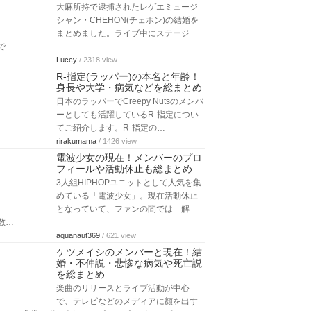
大麻所持で逮捕されたレゲエミュージ
シャン・CHEHON(チェホン)の結婚を
まとめました。ライブ中にステージ
で…
Luccy
/ 2318 view
R-指定(ラッパー)の本名と年齢！
身長や大学・病気などを総まとめ
日本のラッパーでCreepy Nutsのメンバ
ーとしても活躍しているR-指定につい
てご紹介します。R-指定の…
rirakumama
/ 1426 view
電波少女の現在！メンバーのプロ
フィールや活動休止も総まとめ
3人組HIPHOPユニットとして人気を集
めている「電波少女」。現在活動休止
となっていて、ファンの間では「解
散…
aquanaut369
/ 621 view
ケツメイシのメンバーと現在！結
婚・不仲説・悲惨な病気や死亡説
を総まとめ
楽曲のリリースとライブ活動が中心
で、テレビなどのメディアに顔を出す