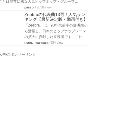
ことは非常に稀な人気ヒップホップ・グループ…
passpi
/ 2038 view
Zeebraの代表曲13選！人気ラン
キング【最新決定版・動画付き】
「Zeebra」は、90年代前半の黎明期か
ら活躍し、日本のヒップホップシーン
の拡大に貢献した立役者です。これ…
maru._.wanwan
/ 934 view
広告/スポンサーリンク