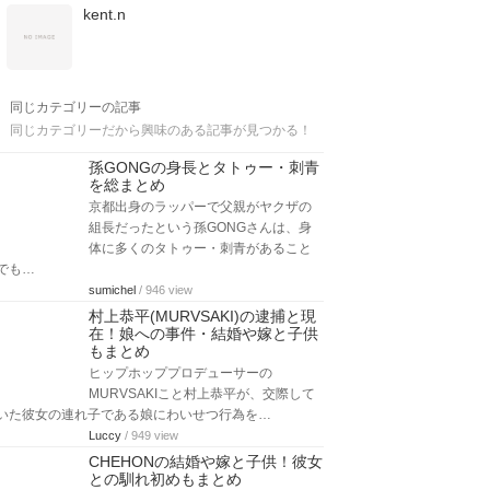
kent.n
同じカテゴリーの記事
同じカテゴリーだから興味のある記事が見つかる！
孫GONGの身長とタトゥー・刺青
を総まとめ
京都出身のラッパーで父親がヤクザの
組長だったという孫GONGさんは、身
体に多くのタトゥー・刺青があること
でも…
sumichel
/ 946 view
村上恭平(MURVSAKI)の逮捕と現
在！娘への事件・結婚や嫁と子供
もまとめ
ヒップホッププロデューサーの
MURVSAKIこと村上恭平が、交際して
いた彼女の連れ子である娘にわいせつ行為を…
Luccy
/ 949 view
CHEHONの結婚や嫁と子供！彼女
との馴れ初めもまとめ