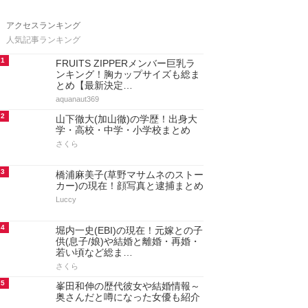
アクセスランキング
人気記事ランキング
1
FRUITS ZIPPERメンバー巨乳ラ
ンキング！胸カップサイズも総ま
とめ【最新決定…
aquanaut369
2
山下徹大(加山徹)の学歴！出身大
学・高校・中学・小学校まとめ
さくら
3
橋浦麻美子(草野マサムネのストー
カー)の現在！顔写真と逮捕まとめ
Luccy
4
堀内一史(EBI)の現在！元嫁との子
供(息子/娘)や結婚と離婚・再婚・
若い頃など総ま…
さくら
5
峯田和伸の歴代彼女や結婚情報～
奥さんだと噂になった女優も紹介