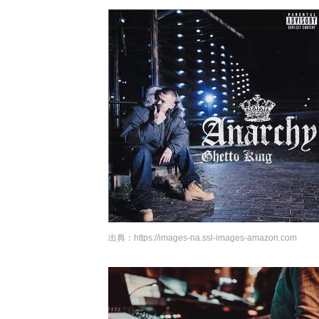
出典：
https://images-na.ssl-images-amazon.com