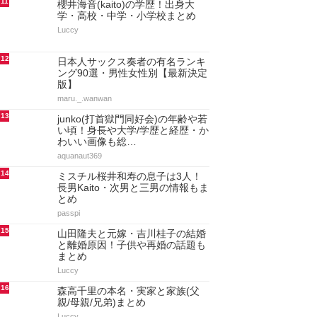
11
櫻井海音(kaito)の学歴！出身大
学・高校・中学・小学校まとめ
Luccy
12
日本人サックス奏者の有名ランキ
ング90選・男性女性別【最新決定
版】
maru._.wanwan
13
junko(打首獄門同好会)の年齢や若
い頃！身長や大学/学歴と経歴・か
わいい画像も総…
aquanaut369
14
ミスチル桜井和寿の息子は3人！
長男Kaito・次男と三男の情報もま
とめ
passpi
15
山田隆夫と元嫁・吉川桂子の結婚
と離婚原因！子供や再婚の話題も
まとめ
Luccy
16
森高千里の本名・実家と家族(父
親/母親/兄弟)まとめ
Luccy