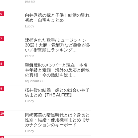
passpi
6
向井秀徳の嫁と子供！結婚の馴れ
初め・自宅もまとめ
Luccy
7
逮捕された歌手/ミュージシャン
30選！大麻・覚醒剤など薬物が多
い／衝撃順にランキング…
kent.n
8
聖飢魔IIのメンバーと現在！本名
や年齢と素顔・海外の反応と解散
の真相・今の活動を総ま…
aquanaut369
9
桜井賢の結婚！嫁との出会いや子
供まとめ【THE ALFEE】
Luccy
10
岡崎英美の暗黒時代とは？身長と
性別・結婚・使用機材まとめ【サ
カナクションのキーボード…
Luccy