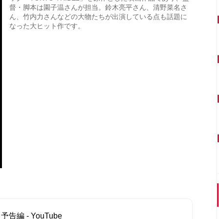
督・脚本は園子温さんが担当。鈴木亮平さん、清野菜名さ
ん、竹内力さんなどの大物たちが出演している点も話題に
なった大ヒット作です。
告編 - YouTube