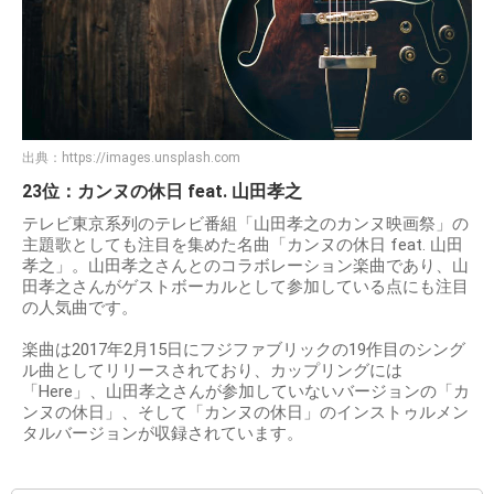
出典：
https://images.unsplash.com
23位：カンヌの休日 feat. 山田孝之
テレビ東京系列のテレビ番組「山田孝之のカンヌ映画祭」の
主題歌としても注目を集めた名曲「カンヌの休日 feat. 山田
孝之」。山田孝之さんとのコラボレーション楽曲であり、山
田孝之さんがゲストボーカルとして参加している点にも注目
の人気曲です。
楽曲は2017年2月15日にフジファブリックの19作目のシング
ル曲としてリリースされており、カップリングには
「Here」、山田孝之さんが参加していないバージョンの「カ
ンヌの休日」、そして「カンヌの休日」のインストゥルメン
タルバージョンが収録されています。