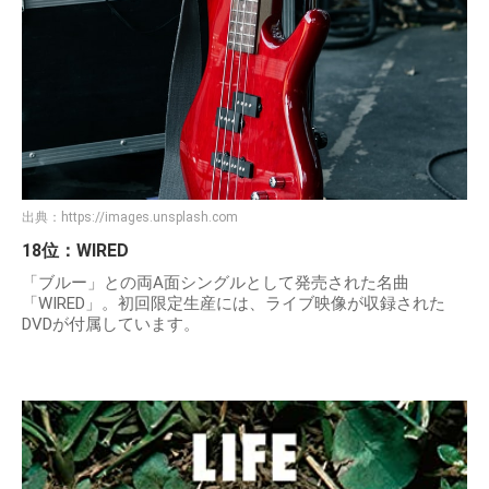
出典：
https://images.unsplash.com
18位：WIRED
「ブルー」との両A面シングルとして発売された名曲
「WIRED」。初回限定生産には、ライブ映像が収録された
DVDが付属しています。