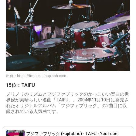
出典：
https://images.unsplash.com
15位：TAIFU
ノリノリのリズムとフジファブリックのかっこいい楽曲の世
界観が素晴らしい名曲「TAIFU」。2004年11月10日に発売さ
れたオリジナルアルバム「フジファブリック」の2曲目に収
録されている人気曲です。
フジファブリック (Fujifabric) - TAIFU - YouTube