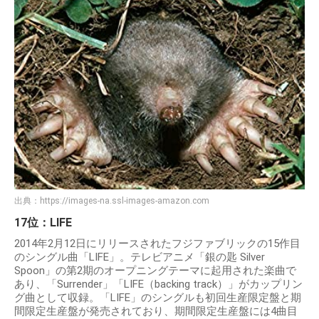
出典：
https://images-na.ssl-images-amazon.com
17位：LIFE
2014年2月12日にリリースされたフジファブリックの15作目
のシングル曲「LIFE」。テレビアニメ「銀の匙 Silver
Spoon」の第2期のオープニングテーマに起用された楽曲で
あり、「Surrender」「LIFE（backing track）」がカップリン
グ曲として収録。「LIFE」のシングルも初回生産限定盤と期
間限定生産盤が発売されており、期間限定生産盤には4曲目