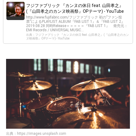
フジファブリック 『カンヌの休日 feat. 山田孝之』
(『山田孝之のカンヌ映画祭』OPテーマ) - YouTube
http://www.fujifabric.com/フジファブリック 初の”ファン投
票”によるPLAYLIST ALBUM『FAB LIST 1』＆『FAB LIST 2』
2019.08.28 同時Release＝＝＝＝＝『FAB LIST 1』 発売元：
EMI Records / UNIVERSAL MUSIC...
出典：フジファブリック 『カンヌの休日 feat. 山田孝之』(『山田孝之のカン
ヌ映画祭』OPテーマ) - YouTube
出典：
https://images.unsplash.com