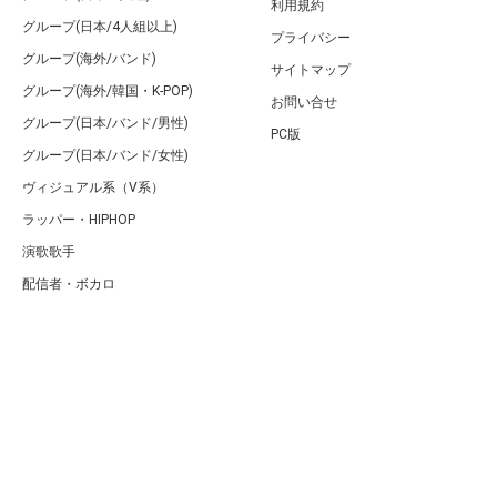
利用規約
グループ(日本/4人組以上)
プライバシー
グループ(海外/バンド)
サイトマップ
グループ(海外/韓国・K-POP)
お問い合せ
グループ(日本/バンド/男性)
PC版
グループ(日本/バンド/女性)
ヴィジュアル系（V系）
ラッパー・HIPHOP
演歌歌手
配信者・ボカロ
音楽家
人気曲・アルバム
テレビ・主題歌
ランキング
Copyright (C) Arty[アーティ]｜音楽・アーティスト情報サイト