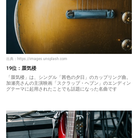
出典：
https://images.unsplash.com
19位：蜃気楼
「蜃気楼」は、シングル「茜色の夕日」のカップリング曲。
加瀬亮さんの主演映画「スクラップ・ヘブン」のエンディン
グテーマに起用されたことでも話題になった名曲です