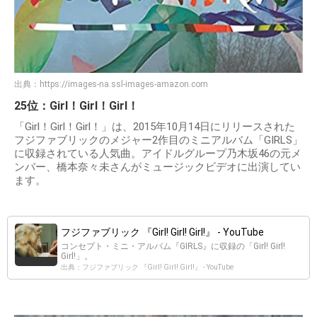
出典：
https://images-na.ssl-images-amazon.com
25位：Girl！Girl！Girl！
「Girl！Girl！Girl！」は、2015年10月14日にリリースされた
フジファブリックのメジャー2作目のミニアルバム「GIRLS」
に収録されている人気曲。アイドルグループ乃木坂46の元メ
ンバー、橋本奈々未さんがミュージックビデオに出演してい
ます。
フジファブリック 『Girl! Girl! Girl!』 - YouTube
コンセプト・ミニ・アルバム『GIRLS』に収録の「Girl! Girl!
Girl!」。
出典：フジファブリック 『Girl! Girl! Girl!』 - YouTube