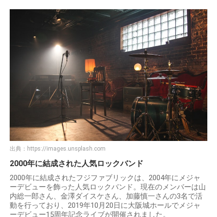
出典：
https://images.unsplash.com
2000年に結成された人気ロックバンド
2000年に結成されたフジファブリックは、2004年にメジャ
ーデビューを飾った人気ロックバンド。現在のメンバーは山
内総一郎さん、金澤ダイスケさん、加藤慎一さんの3名で活
動を行っており、2019年10月20日に大阪城ホールでメジャ
ーデビュー15周年記念ライブが開催されました。