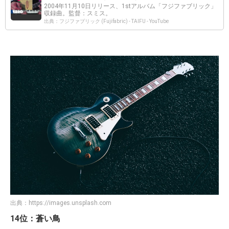
2004年11月10日リリース、1stアルバム「フジファブリック」
収録曲。監督：スミス。
出典：フジファブリック (Fujifabric) - TAIFU - YouTube
出典：
https://images.unsplash.com
14位：蒼い鳥