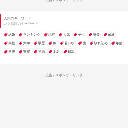
広告 / スポンサーリンク
人気のキーワード
いま話題のキーワード
結婚
ランキング
現在
人気
子供
身長
家族
高校
大学
学歴
嫁
若い頃
曲
馴れ初め
年齢
父親
実家
兄弟
本名
母親
広告 / スポンサーリンク