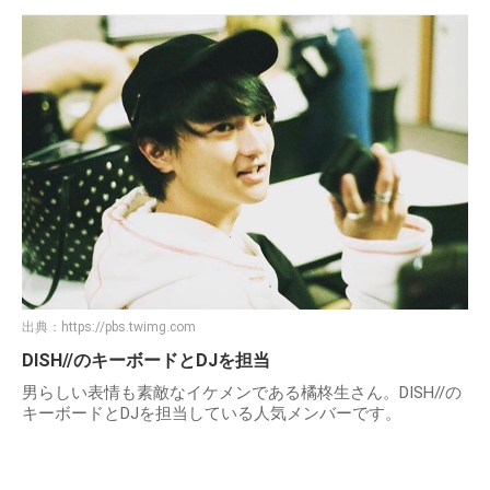
出典：
https://pbs.twimg.com
DISH//のキーボードとDJを担当
男らしい表情も素敵なイケメンである橘柊生さん。DISH//の
キーボードとDJを担当している人気メンバーです。