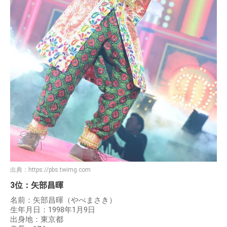
出典：
https://pbs.twimg.com
3位：矢部昌暉
名前：矢部昌暉（やべまさき）
生年月日：1998年1月9日
出身地：東京都