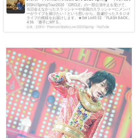
DISH//SpringTour2020「CIRCLE」の一部公演中止を受けて、
当日会えなかったスラッシャーや全国のスラッシャーにメンバ
ーがライブを届けたい！という想いから、急遽行ったスタジオ
ライブの模様をお届けします。★Set List0:32 「FLASH BACK」
4:36 「勝手にMY S...
出典：DISH// - Premium Studio Live 2020 Spring - - YouTube