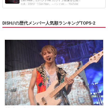
Can Hear」のバンドver. のライブ映像を公開！
出典：DISH//『I Can Hear』～バンドver.～ - YouTube
DISH//の歴代メンバー人気順ランキングTOP5-2