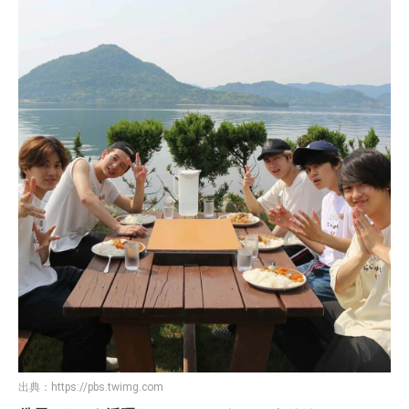
出典：
https://pbs.twimg.com