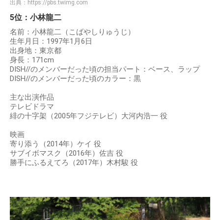
出典：
https://pbs.twimg.com
5位：小林龍二
名前：小林龍二（こばやしりゅうじ）
生年月日：1997年1月6日
出身地：東京都
身長：171cm
DISH//のメンバーだった頃の担当パート：ベース、ラップ
DISH//のメンバーだった頃のカラー：黒
主な出演作品
テレビドラマ
緋の十字架（2005年フジテレビ）大河内浩一 役
映画
寄り添う（2014年）ケイ 役
サブイボマスク（2016年）佐吉 役
勝手にふるえてろ（2017年）木村駿 役