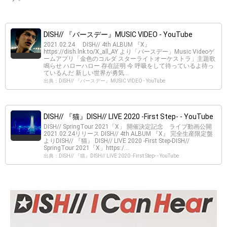
DISH// 『バースデー』MUSIC VIDEO - YouTube
2021.02.24 DISH// 4th ALBUM 『X』
https://dish.lnk.to/X_all_AY より「バースデー」Music Videoゲ
ームアプリ「金色のコルダ スターライトオーケストラ」主題歌
鳴らせ ハローハロー 存在証明 今 呼吸をして待っているよ待っ
ているんだ 新しい世界が勇気...
出典：DISH// 『バースデー』MUSIC VIDEO - YouTube
DISH// 『猫』DISH// LIVE 2020 -First Step- - YouTube
DISH// SpringTour 2021「X」 開催決定記念 ライブ動画公開
2021.02.24リリース DISH// 4th ALBUM 『X』 完全生産限定盤
よりDISH// 『猫』 DISH// LIVE 2020 -First Step-DISH//
SpringTour 2021「X」https:/...
出典：DISH// 『猫』DISH// LIVE 2020 -First Step- - YouTube