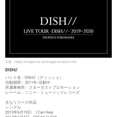
出典：
https://images-na.ssl-images-amazon.com
DISH//
バンド名：DISH//（ディッシュ）
活動期間：2011年-活動中
所属事務所：スターダストプロモーション
レーベル：ソニー・ミュージックレコーズ
主なリリース作品
シングル
2013年6月19日 I Can Hear