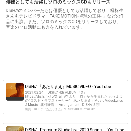
俳優としても活躍しソロのミックスCDもリリース
DISH//のメンバーたちは俳優としても活躍しており、橘柊生
さんもテレビドラマ「FAKE MOTION-卓球の王将-」などの作
品に出演。また、ソロのミックスCDをリリースしており、
音楽のソロ活動にも力を入れています。
DISH// 『あたりまえ』MUSIC VIDEO - YouTube
2021.02.24 DISH// 4th ALBUM 『X』
https://dish.lnk.to/X_all_AY より「猫」から生まれた もう１つ
の“ロスト・ラブストーリー”「あたりまえ」Music VideoLyrics
& Music : 北村匠海 Arrangement : DISH// & 宗...
出典：DISH// 『あたりまえ』MUSIC VIDEO - YouTube
DISH// - Premium Studio Live 2020 Spring - - YouTube