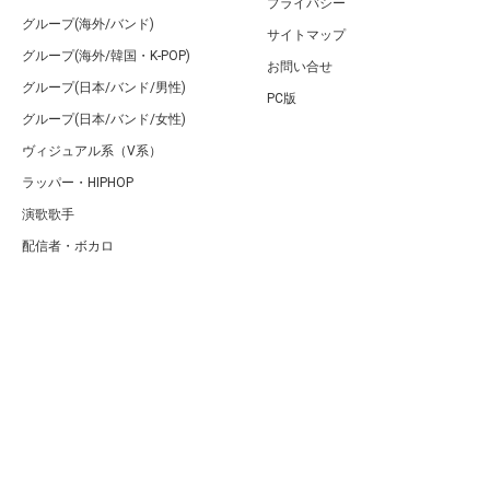
プライバシー
グループ(海外/バンド)
サイトマップ
グループ(海外/韓国・K-POP)
お問い合せ
グループ(日本/バンド/男性)
PC版
グループ(日本/バンド/女性)
ヴィジュアル系（V系）
ラッパー・HIPHOP
演歌歌手
配信者・ボカロ
音楽家
人気曲・アルバム
テレビ・主題歌
ランキング
Copyright (C) Arty[アーティ]｜音楽・アーティスト情報サイト