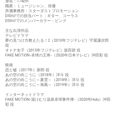
身長：174cm
職業：ミュージシャン、俳優
所属事務所：スターダストプロモーション
DISH//での担当パート：ギター、コーラス
DISH//でのメンバーカラー：ピンク
主な出演作品
テレビドラマ
夢の見つけ方教えたる！2（2010年フジテレビ）守屋謙次郎
役
オトナ女子（2015年フジテレビ）坂田碧 役
FAKE MOTION-卓球の王将-（2020年日本テレビ）沖田彩 役
映画
恋と嘘（2017年）新郎 役
あの空の向こうに（2018年）洋斗 役
あの空の向こうに～夏雲～（2018年）洋斗 役
あの空の向こうに～海風～（2019年）洋斗 役
インターネットドラマ
FAKE MOTION-湯けむり温泉卓球事件簿-（2020年Hulu）沖田
彩 役