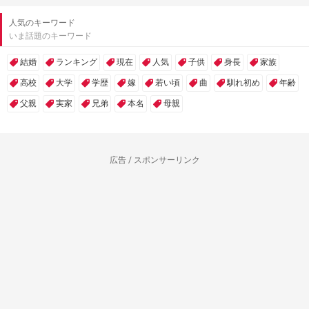
人気のキーワード
いま話題のキーワード
結婚
ランキング
現在
人気
子供
身長
家族
高校
大学
学歴
嫁
若い頃
曲
馴れ初め
年齢
父親
実家
兄弟
本名
母親
広告 / スポンサーリンク