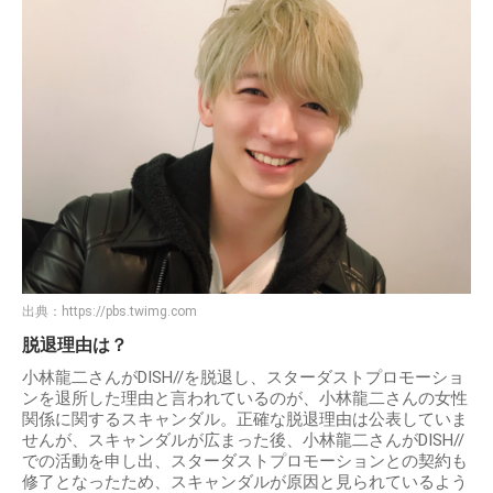
出典：
https://pbs.twimg.com
脱退理由は？
小林龍二さんがDISH//を脱退し、スターダストプロモーショ
ンを退所した理由と言われているのが、小林龍二さんの女性
関係に関するスキャンダル。正確な脱退理由は公表していま
せんが、スキャンダルが広まった後、小林龍二さんがDISH//
での活動を申し出、スターダストプロモーションとの契約も
修了となったため、スキャンダルが原因と見られているよう