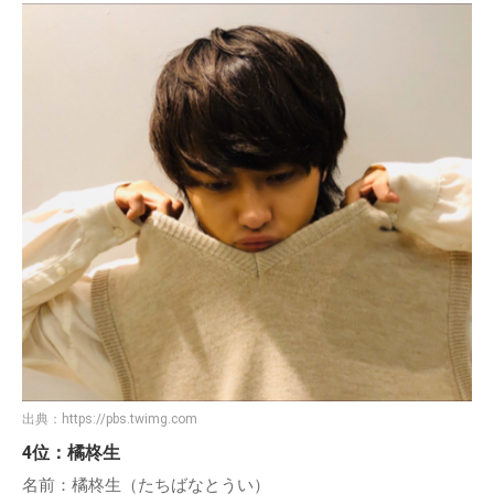
出典：
https://pbs.twimg.com
4位：橘柊生
名前：橘柊生（たちばなとうい）