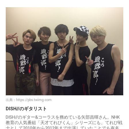
出典：
https://pbs.twimg.com
DISH//のギタリスト
DISH//のギター&コーラスを務めている矢部昌暉さん。NHK
教育の人気番組「天才てれびくん」シリーズにも、てれび戦
士として2010年から2012年まで出演していたことでも有名