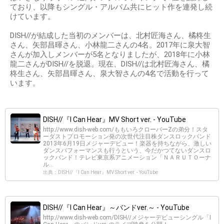
ており、以降もシングル・アルバム共にヒット作を連発し続
けています。
DISH//が結成した当初のメンバーは、北村匠海さん、橘柊生
さん、矢部昌暉さん、小林龍二さんの4名。2017年に泉大智
さんが加入しメンバーが5名となりましたが、2018年に小林
龍二さんがDISH//を脱退。現在、DISH//は北村匠海さん、橘
柊生さん、矢部昌暉さん、泉大智さんの4名で活動を行って
います。
DISH//『I Can Hear』MV Short ver. - YouTube
http://www.dish-web.com/ももいろクローバーZの弟分！スタ
ーダストプロモーション発の次世代注目株ダンスロックバンド
2013年6月19日­メジャーデビュー！楽器を持ちながら、激しい
ダンスパフォーマンスも行うという、今だかつてないダンスロ
ックバンド！テレビ東京系アニメーション「ＮＡＲＵＴＯーナ
ル...
出典：DISH//『I Can Hear』MV Short ver. - YouTube
DISH//『I Can Hear』～バンドver.～ - YouTube
http://www.dish-web.com/DISH//メジャーデビューシングル「I