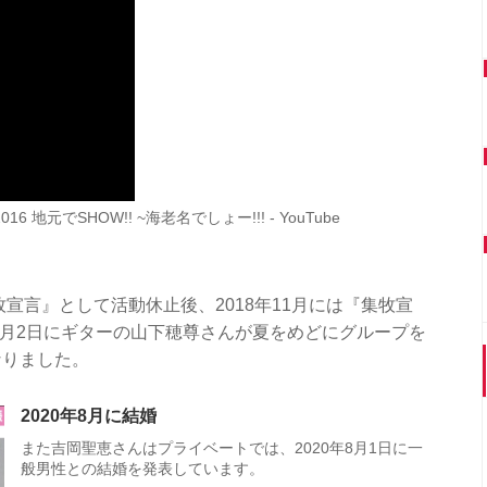
元でSHOW!! ~海老名でしょー!!! - YouTube
牧宣言』として活動休止後、2018年11月には『集牧宣
年6月2日にギターの山下穂尊さんが夏をめどにグループを
なりました。
2020年8月に結婚
また吉岡聖恵さんはプライベートでは、2020年8月1日に一
般男性との結婚を発表しています。