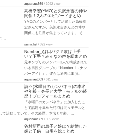
aquanaut369
/ 1092 view
高橋幸宏(YMO)と矢沢永吉の仲や
関係！2人のエピソードまとめ
YMOのメンバーとして活躍した高橋幸
宏さんですが、矢沢永吉さんとの仲や
関係にも注目が集まっています。 そ
こ…
sumichel
/ 892 view
Number_iは口パク？歌は上手
い？下手？みんなの声を総まとめ
元キンプリのメンバー3人で構成されて
いる男性グループの「Number_i（ナン
バーアイ）」。彼らは過去に出演…
aquanaut369
/ 611 view
詩羽(水曜日のカンパネラ)の本名
や年齢・身長と大学・モデルの経
歴！プロフィールまとめ
「水曜日のカンパネラ」に加入したこ
とで話題を集めた詩羽は元々モデルと
して活動していて、その経歴、本名と年齢、…
aquanaut369
/ 905 view
谷村新司の息子と娘は？結婚した
嫁と子供・自宅を総まとめ