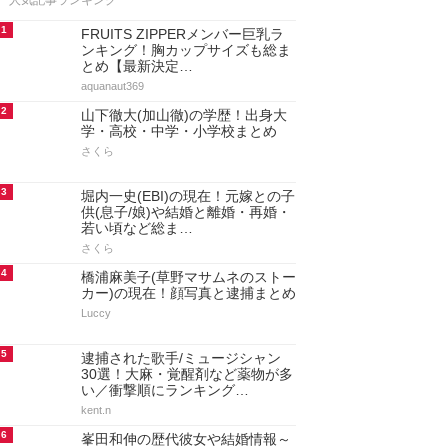
人気記事ランキング
1
FRUITS ZIPPERメンバー巨乳ラ
ンキング！胸カップサイズも総ま
とめ【最新決定…
aquanaut369
2
山下徹大(加山徹)の学歴！出身大
学・高校・中学・小学校まとめ
さくら
3
堀内一史(EBI)の現在！元嫁との子
供(息子/娘)や結婚と離婚・再婚・
若い頃など総ま…
さくら
4
橋浦麻美子(草野マサムネのストー
カー)の現在！顔写真と逮捕まとめ
Luccy
5
逮捕された歌手/ミュージシャン
30選！大麻・覚醒剤など薬物が多
い／衝撃順にランキング…
kent.n
6
峯田和伸の歴代彼女や結婚情報～