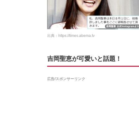
出典：
https://times.abema.tv
吉岡聖恵が可愛いと話題！
広告/スポンサーリンク