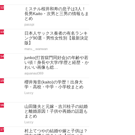
12
ミスチル桜井和寿の息子は3人！
長男Kaito・次男と三男の情報もま
とめ
passpi
13
日本人サックス奏者の有名ランキ
ング90選・男性女性別【最新決定
版】
maru._.wanwan
14
junko(打首獄門同好会)の年齢や若
い頃！身長や大学/学歴と経歴・か
わいい画像も総…
aquanaut369
15
櫻井海音(kaito)の学歴！出身大
学・高校・中学・小学校まとめ
Luccy
16
山田隆夫と元嫁・吉川桂子の結婚
と離婚原因！子供や再婚の話題も
まとめ
Luccy
17
村上てつやの結婚や嫁と子供は？