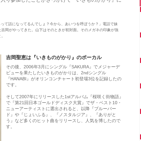
やるって話になってるんでしょ？今から、あいつを呼ぼうか？」電話で妹
た吉岡がやってきた。山下はそのときが初対面。そのメガネの印象が強
と。
吉岡聖恵は『いきものがかり』のボーカル
その後、2006年3月にシングル『SAKURA』でメジャーデ
ビューを果たしたいきものがかりは、2ndシングル
『HANABI』がオリンコンチャート初登場3位を記録したの
です。
そして2007年にリリースした1stアルバム『桜咲く街物語』
で『第21回日本ゴールドディスク大賞』でザ・ベスト10・
ニューアーティストに選出されると、以降『ブルーバー
ド』や『じょいふる』、『ノスタルジア』、『ありがと
う』など多くのヒット曲をリリースし、人気を博したので
す。