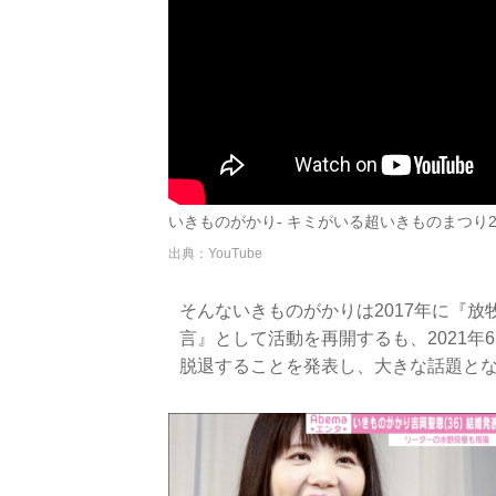
いきものがかり- キミがいる超いきものまつり2016 地
出典：YouTube
そんないきものがかりは2017年に『放
言』として活動を再開するも、2021
脱退することを発表し、大きな話題と