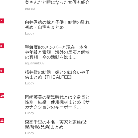
奥さんだと噂になった女優も紹介
passpi
7
向井秀徳の嫁と子供！結婚の馴れ
初め・自宅もまとめ
Luccy
8
聖飢魔IIのメンバーと現在！本名
や年齢と素顔・海外の反応と解散
の真相・今の活動を総ま…
aquanaut369
9
桜井賢の結婚！嫁との出会いや子
供まとめ【THE ALFEE】
Luccy
10
岡崎英美の暗黒時代とは？身長と
性別・結婚・使用機材まとめ【サ
カナクションのキーボード…
Luccy
11
森高千里の本名・実家と家族(父
親/母親/兄弟)まとめ
Luccy