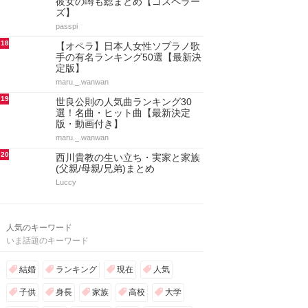
彼女の噂も総まとめ【ゴスペラー
ズ】
passpi
18
【オペラ】日本人女性ソプラノ歌
手の有名ランキング50選【最新決
定版】
maru._.wanwan
19
世良公則の人気曲ランキング30
選！名曲・ヒット曲【最新決定
版・動画付き】
maru._.wanwan
20
西川貴教の生い立ち・実家と家族
(父親/母親/兄弟)まとめ
Luccy
人気のキーワード
いま話題のキーワード
結婚
ランキング
現在
人気
子供
身長
家族
高校
大学