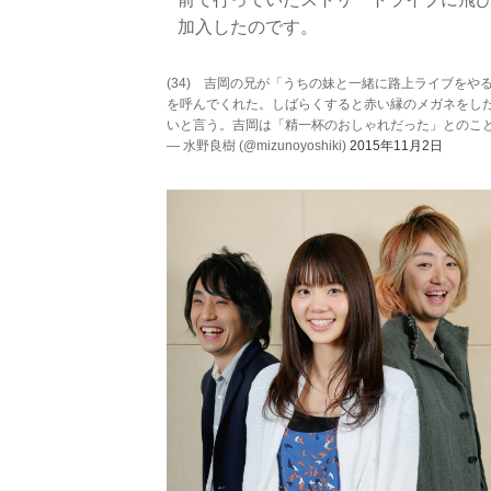
加入したのです。
(34) 吉岡の兄が「うちの妹と一緒に路上ライブを
を呼んでくれた。しばらくすると赤い縁のメガネをし
いと言う。吉岡は「精一杯のおしゃれだった」とのこ
— 水野良樹 (@mizunoyoshiki)
2015年11月2日