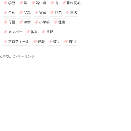
学歴
嫁
若い頃
曲
馴れ初め
年齢
父親
実家
兄弟
本名
母親
中学
小学校
理由
メンバー
体重
旦那
プロフィール
経歴
彼女
自宅
広告/スポンサーリンク