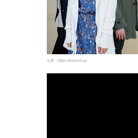
出典：
https://mainichi.jp