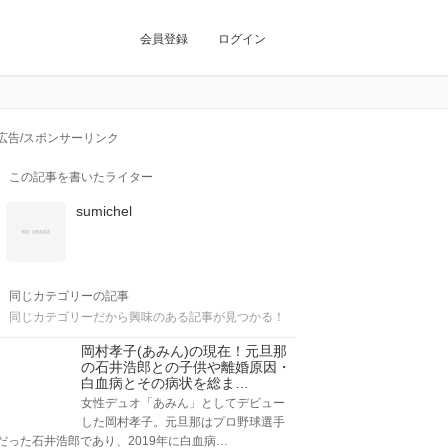
会員登録
ログイン
広告/スポンサーリンク
この記事を書いたライター
sumichel
同じカテゴリーの記事
同じカテゴリーだから興味のある記事が見つかる！
岡村孝子(あみん)の現在！元旦那
の石井浩郎との子供や離婚原因・
白血病とその病状を総ま…
女性デュオ「あみん」としてデビュー
した岡村孝子。元旦那はプロ野球選手
だった石井浩郎であり、2019年に白血病…