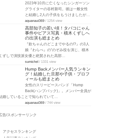
2023年10月に亡くなったシンガーソン
グライターの谷村新司。彼は一般女性
と結婚し2人の子供をもうけましたが…
aquanaut369
/ 1254 view
高部知子の若い頃！タバコにゃん
事件やピアス写真・積木くずしへ
の出演も総まとめ
『欽ちゃんのどこまでやるの!?』の3人
娘『わらべ』の“のぞみ役を演じ、積木
くずしで演技派女優と絶賛された高部…
sumichel
/ 1331 view
Hump Backメンバー人気ランキン
グ！結婚した旦那や子供・プロフ
ィールも総まとめ
女性のスリーピースバンド「Hump
Back(ハンプバック)」。メンバー全員が
結婚していることで知られていて…
aquanaut369
/ 744 view
広告/スポンサーリンク
アクセスランキング