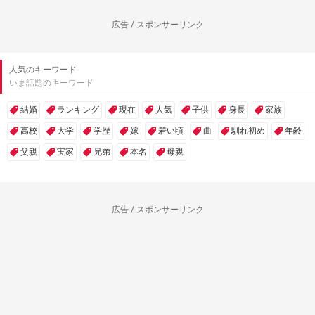
広告 / スポンサーリンク
人気のキーワード
いま話題のキーワード
結婚
ランキング
現在
人気
子供
身長
家族
高校
大学
学歴
嫁
若い頃
曲
馴れ初め
年齢
父親
実家
兄弟
本名
母親
広告 / スポンサーリンク