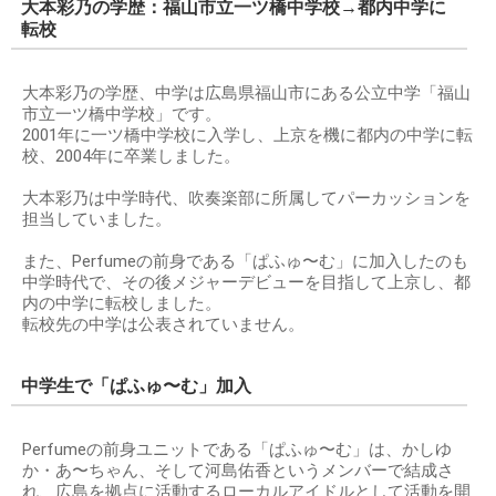
大本彩乃の学歴：福山市立一ツ橋中学校→都内中学に
転校
大本彩乃の学歴、中学は広島県福山市にある公立中学「福山
市立一ツ橋中学校」です。
2001年に一ツ橋中学校に入学し、上京を機に都内の中学に転
校、2004年に卒業しました。
大本彩乃は中学時代、吹奏楽部に所属してパーカッションを
担当していました。
また、Perfumeの前身である「ぱふゅ〜む」に加入したのも
中学時代で、その後メジャーデビューを目指して上京し、都
内の中学に転校しました。
転校先の中学は公表されていません。
中学生で「ぱふゅ〜む」加入
Perfumeの前身ユニットである「ぱふゅ〜む」は、かしゆ
か・あ〜ちゃん、そして河島佑香というメンバーで結成さ
れ、広島を拠点に活動するローカルアイドルとして活動を開