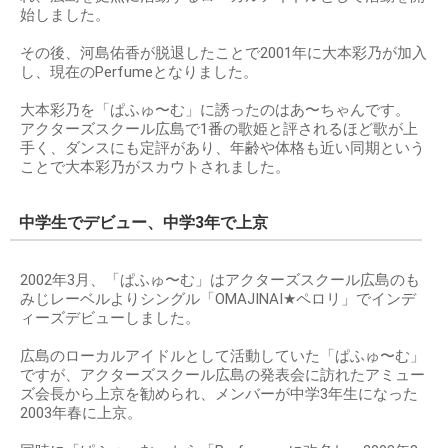
始しました。
その後、河島佑香が脱退したことで2001年に大本彩乃が加入
し、現在のPerfumeとなりました。
大本彩乃を「ぱふゅ〜む」に誘ったのはあ〜ちゃんです。
アクターズスクール広島で1番の歌姫と評されるほど歌が上
手く、ダンスにも定評があり、年齢や体格も近い同期という
ことで大本彩乃がスカウトされました。
中学生でデビュー、中学3年で上京
2002年3月、「ぱふゅ〜む」はアクターズスクール広島のも
みじレーベルよりシングル「OMAJINAI★ペロリ」でインデ
ィーズデビューしました。
広島のローカルアイドルとして活動していた「ぱふゅ〜む」
ですが、アクターズスクール広島の発表会に訪れたアミュー
ズ会長から上京を勧められ、メンバーが中学3年生になった
2003年春に上京。