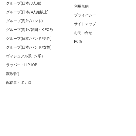
グループ(日本/3人組)
利用規約
グループ(日本/4人組以上)
プライバシー
グループ(海外/バンド)
サイトマップ
グループ(海外/韓国・K-POP)
お問い合せ
グループ(日本/バンド/男性)
PC版
グループ(日本/バンド/女性)
ヴィジュアル系（V系）
ラッパー・HIPHOP
演歌歌手
配信者・ボカロ
音楽家
人気曲・アルバム
テレビ・主題歌
ランキング