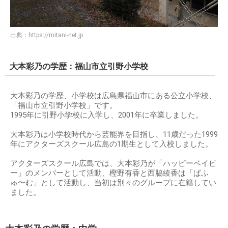
出典：
https://mitani-net.jp
大本彩乃の学歴：福山市立引野小学校
大本彩乃の学歴、小学校は広島県福山市にある公立小学校、
「福山市立引野小学校」です。
1995年に引野小学校に入学し、2001年に卒業しました。
大本彩乃は小学校時代から芸能界を目指し、11歳だった1999
年にアクターズスクール広島の1期生として入校しました。
アクターズスクール広島では、大本彩乃が「ハッピーベイビ
ー」のメンバーとして活動、樫野有香と西脇綾香は「ぱふ
ゅ〜む」として活動し、当初は別々のグループに在籍してい
ました。