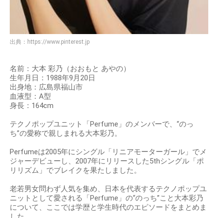
出典：
https://www.pinterest.jp
名前：大本 彩乃（おおもと あやの）
生年月日：1988年9月20日
出身地：広島県福山市
血液型：A型
身長：164cm
テクノポップユニット「Perfume」のメンバーで、“のっ
ち”の愛称で親しまれる大本彩乃。
Perfumeは2005年にシングル「リニアモーターガール」でメ
ジャーデビューし、2007年にリリースした5thシングル「ポ
リリズム」でブレイクを果たしました。
老若男女問わず人気を集め、日本を代表するテクノポップユ
ニットとして愛される「Perfume」の“のっち”こと大本彩乃
について、ここでは学歴と学生時代のエピソードをまとめま
した。