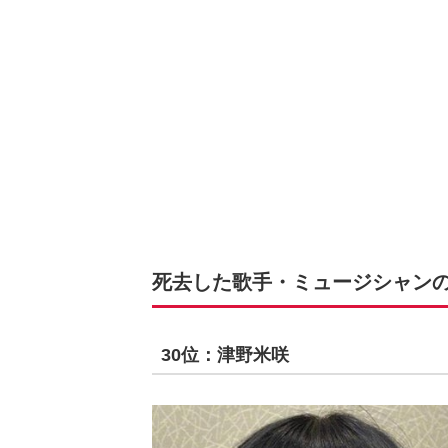
死去した歌手・ミュージシャンの衝
30位：津野米咲