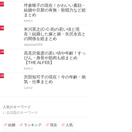
17
坪倉唯子の現在！かわいい素顔・
結婚や旦那の有無・歌唱力など総
まとめ
kent.n
18
米川英之(C-C-B)の若い頃と現
在！結婚した嫁と娘・矢沢永吉と
の関係を総まとめ
aquanaut369
19
高見沢俊彦の若い頃や年齢！すっ
ぴん・身長や筋肉も総まとめ
【THE ALFEE】
kent.n
20
沢田知可子の現在！今の年齢・病
気・仕事まとめ
Luccy
人気のキーワード
いま話題のキーワード
結婚
ランキング
現在
人気