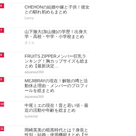
6
CHEHONの結婚や嫁と子供！彼女
との馴れ初めもまとめ
Luccy
7
山下徹大(加山徹)の学歴！出身大
学・高校・中学・小学校まとめ
さくら
8
FRUITS ZIPPERメンバー巨乳ラ
ンキング！胸カップサイズも総ま
とめ【最新決定…
aquanaut369
9
MEJIBRAYの現在！解散の噂と活
動休止理由・メンバーのプロフィ
ールを総まとめ
aquanaut369
10
中尾ミエの現在！昔と若い頃・最
近の活動や年齢を総まとめ
sumichel
11
岡崎英美の暗黒時代とは？身長と
性別・結婚・使用機材まとめ【サ