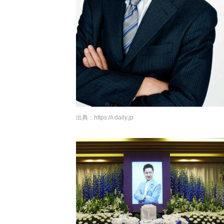
出典：
https://i.daily.jp