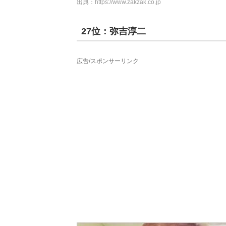
出典：
https://www.zakzak.co.jp
27位：弥吉淳二
広告/スポンサーリンク