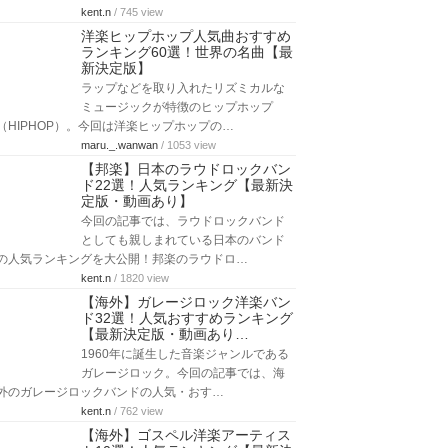
kent.n
/ 745 view
洋楽ヒップホップ人気曲おすすめ
ランキング60選！世界の名曲【最
新決定版】
ラップなどを取り入れたリズミカルな
ミュージックが特徴のヒップホップ
（HIPHOP）。今回は洋楽ヒップホップの…
maru._.wanwan
/ 1053 view
【邦楽】日本のラウドロックバン
ド22選！人気ランキング【最新決
定版・動画あり】
今回の記事では、ラウドロックバンド
としても親しまれている日本のバンド
の人気ランキングを大公開！邦楽のラウドロ…
kent.n
/ 1820 view
【海外】ガレージロック洋楽バン
ド32選！人気おすすめランキング
【最新決定版・動画あり…
1960年に誕生した音楽ジャンルである
ガレージロック。今回の記事では、海
外のガレージロックバンドの人気・おす…
kent.n
/ 762 view
【海外】ゴスペル洋楽アーティス