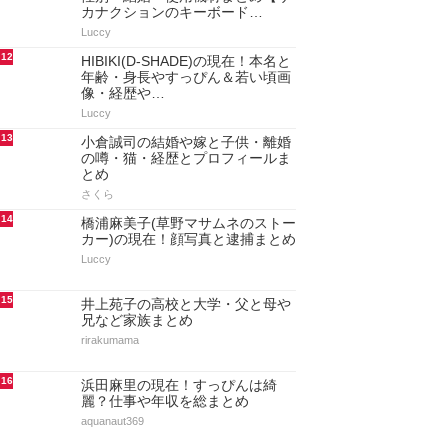
カナクションのキーボード…
Luccy
12
HIBIKI(D-SHADE)の現在！本名と
年齢・身長やすっぴん＆若い頃画
像・経歴や…
Luccy
13
小倉誠司の結婚や嫁と子供・離婚
の噂・猫・経歴とプロフィールま
とめ
さくら
14
橋浦麻美子(草野マサムネのストー
カー)の現在！顔写真と逮捕まとめ
Luccy
15
井上苑子の高校と大学・父と母や
兄など家族まとめ
rirakumama
16
浜田麻里の現在！すっぴんは綺
麗？仕事や年収を総まとめ
aquanaut369