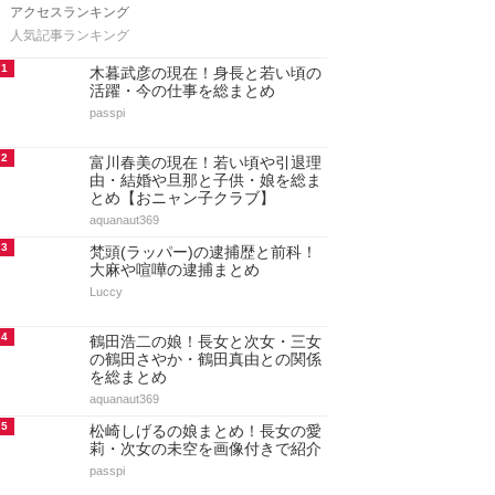
アクセスランキング
人気記事ランキング
1
木暮武彦の現在！身長と若い頃の
活躍・今の仕事を総まとめ
passpi
2
富川春美の現在！若い頃や引退理
由・結婚や旦那と子供・娘を総ま
とめ【おニャン子クラブ】
aquanaut369
3
梵頭(ラッパー)の逮捕歴と前科！
大麻や喧嘩の逮捕まとめ
Luccy
4
鶴田浩二の娘！長女と次女・三女
の鶴田さやか・鶴田真由との関係
を総まとめ
aquanaut369
5
松崎しげるの娘まとめ！長女の愛
莉・次女の未空を画像付きで紹介
passpi