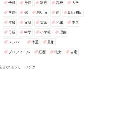
子供
身長
家族
高校
大学
学歴
嫁
若い頃
曲
馴れ初め
年齢
父親
実家
兄弟
本名
母親
中学
小学校
理由
メンバー
体重
旦那
プロフィール
経歴
彼女
自宅
広告/スポンサーリンク