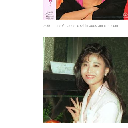
出典：
https://images-fe.ssl-images-amazon.com