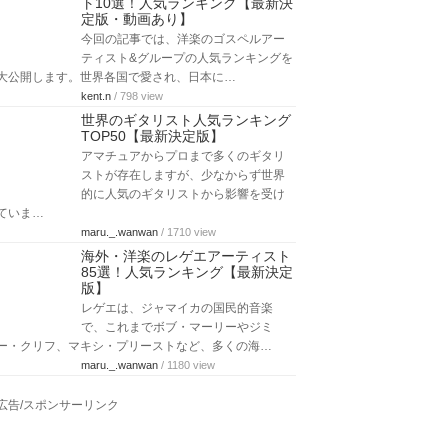
ト10選！人気ランキング【最新決
定版・動画あり】
今回の記事では、洋楽のゴスペルアー
ティスト&グループの人気ランキングを
大公開します。世界各国で愛され、日本に…
kent.n
/ 798 view
世界のギタリスト人気ランキング
TOP50【最新決定版】
アマチュアからプロまで多くのギタリ
ストが存在しますが、少なからず世界
的に人気のギタリストから影響を受け
ていま…
maru._.wanwan
/ 1710 view
海外・洋楽のレゲエアーティスト
85選！人気ランキング【最新決定
版】
レゲエは、ジャマイカの国民的音楽
で、これまでボブ・マーリーやジミ
ー・クリフ、マキシ・プリーストなど、多くの海…
maru._.wanwan
/ 1180 view
広告/スポンサーリンク