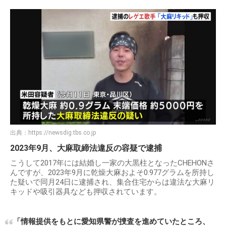
出典：
https://newsdig.tbs.co.jp
2023年9月、大麻取締法違反の容疑で逮捕
こうして2017年には結婚し一家の大黒柱となったCHEHONさ
んですが、2023年9月に乾燥大麻およそ0.977グラムを所持し
た疑いで同月24日に逮捕され、集合住宅からは違法な大麻リ
キッドや吸引器具なども押収されています。
「情報提供をもとに愛知県警が捜査を進めていたところ、