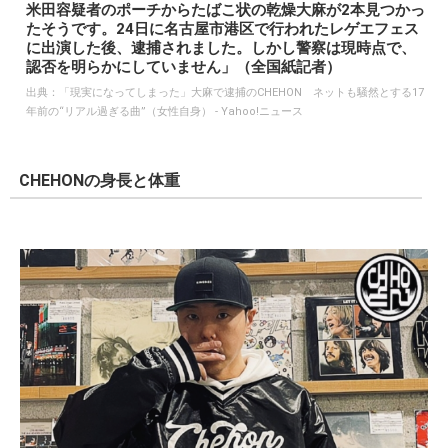
米田容疑者のポーチからたばこ状の乾燥大麻が2本見つかっ
たそうです。24日に名古屋市港区で行われたレゲエフェス
に出演した後、逮捕されました。しかし警察は現時点で、
認否を明らかにしていません」（全国紙記者）
出典：
「現実になってしまった」大麻で逮捕のCHEHON ネットも騒然とする17
年前の“リアル過ぎる曲”（女性自身） - Yahoo!ニュース
CHEHONの身長と体重