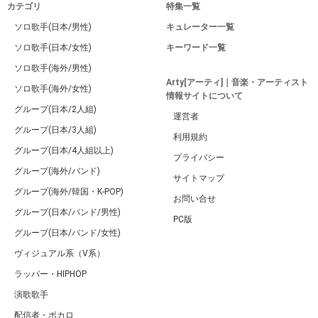
カテゴリ
特集一覧
ソロ歌手(日本/男性)
キュレーター一覧
ソロ歌手(日本/女性)
キーワード一覧
ソロ歌手(海外/男性)
Arty[アーティ]｜音楽・アーティスト
ソロ歌手(海外/女性)
情報サイトについて
グループ(日本/2人組)
運営者
グループ(日本/3人組)
利用規約
グループ(日本/4人組以上)
プライバシー
グループ(海外/バンド)
サイトマップ
グループ(海外/韓国・K-POP)
お問い合せ
グループ(日本/バンド/男性)
PC版
グループ(日本/バンド/女性)
ヴィジュアル系（V系）
ラッパー・HIPHOP
演歌歌手
配信者・ボカロ