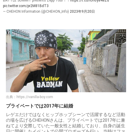
BATTLE SUMMIT presents Zepp Tour！！
https://t.co/IUn0y848Zd
pic.twitter.com/pr2M81BdT3
— CHEHON Information (@CHEHON_Info)
2023年9月20日
出典：
https://vanilla-boy.com
プライベートでは2017年に結婚
レゲエだけではなくヒップホップシーンで活躍するなど活動
の場を広げるCHEHONさんは、プライベートでは2017年に兼
ねてより交際していた一般女性と結婚しており、自身の誕生
日に開催したイベントで公開プロポーズを行い、当時はファ