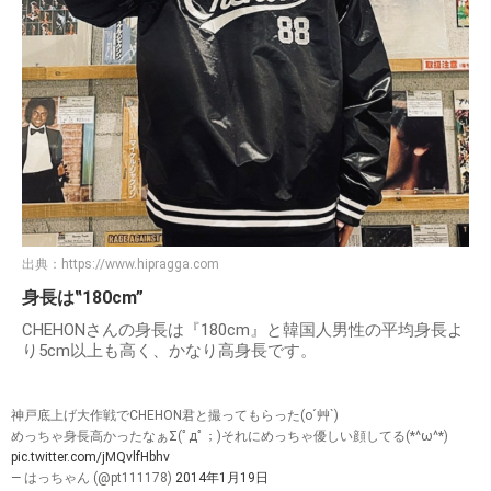
出典：
https://www.hipragga.com
身長は‟180cm”
CHEHONさんの身長は『180cm』と韓国人男性の平均身長よ
り5cm以上も高く、かなり高身長です。
神戸底上げ大作戦でCHEHON君と撮ってもらった(o´艸`)
めっちゃ身長高かったなぁΣ(ﾟдﾟ；)それにめっちゃ優しい顔してる(*^ω^*)
pic.twitter.com/jMQvlfHbhv
— はっちゃん (@pt111178)
2014年1月19日