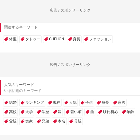
広告 / スポンサーリンク
関連するキーワード
体重
タトゥー
CHEHON
身長
ファッション
広告 / スポンサーリンク
人気のキーワード
いま話題のキーワード
結婚
ランキング
現在
人気
子供
身長
家族
高校
大学
学歴
嫁
若い頃
曲
馴れ初め
年齢
父親
実家
兄弟
本名
母親