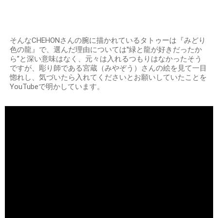
そんなCHEHONさんの腕に描かれているタトゥーは『みどり
色の龍』で、選んだ理由については‟緑と龍が好きだったか
ら”と深い意味はなく、元々は入れるつもりはなかったそう
ですが、彫り師である宮蔵（みやぞう）さんの絵を見て一目
惚れし、気づいたら入れてくださいとお願いしていたことを
YouTubeで明かしています。