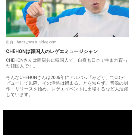
出典：
https://mirei12blog.com
CHEHONは韓国人のレゲエミュージシャン
CHEHONさんは両親共に韓国人で、自身も日本で生まれ育っ
た韓国人です。
そんなCHEHONさんは2006年にアルバム『みどり』でCDデ
ビューして以降、その活躍は留まることを知らず、音源の制
作・リリースを始め、レゲエイベントに出場するなど大活躍
しています。