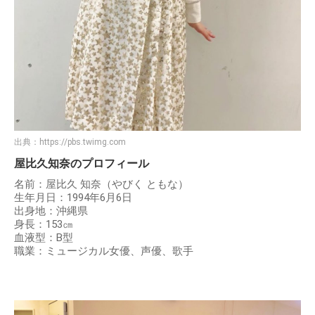
出典：
https://pbs.twimg.com
屋比久知奈のプロフィール
名前：屋比久 知奈（やびく ともな）
生年月日：1994年6月6日
出身地：沖縄県
身長：153㎝
血液型：B型
職業：ミュージカル女優、声優、歌手