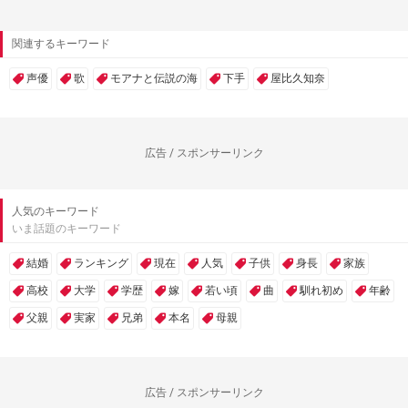
関連するキーワード
声優
歌
モアナと伝説の海
下手
屋比久知奈
広告 / スポンサーリンク
人気のキーワード
いま話題のキーワード
結婚
ランキング
現在
人気
子供
身長
家族
高校
大学
学歴
嫁
若い頃
曲
馴れ初め
年齢
父親
実家
兄弟
本名
母親
広告 / スポンサーリンク