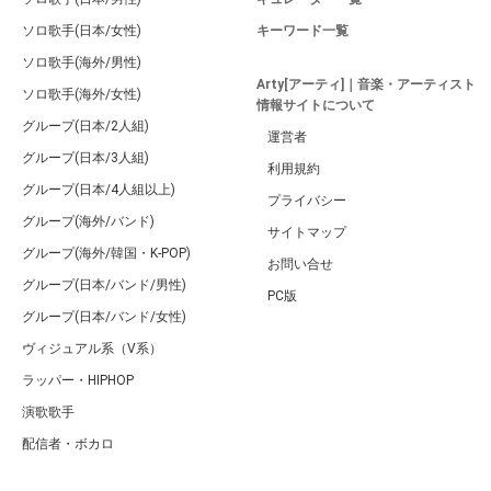
ソロ歌手(日本/女性)
キーワード一覧
ソロ歌手(海外/男性)
Arty[アーティ]｜音楽・アーティスト
ソロ歌手(海外/女性)
情報サイトについて
グループ(日本/2人組)
運営者
グループ(日本/3人組)
利用規約
グループ(日本/4人組以上)
プライバシー
グループ(海外/バンド)
サイトマップ
グループ(海外/韓国・K-POP)
お問い合せ
グループ(日本/バンド/男性)
PC版
グループ(日本/バンド/女性)
ヴィジュアル系（V系）
ラッパー・HIPHOP
演歌歌手
配信者・ボカロ
音楽家