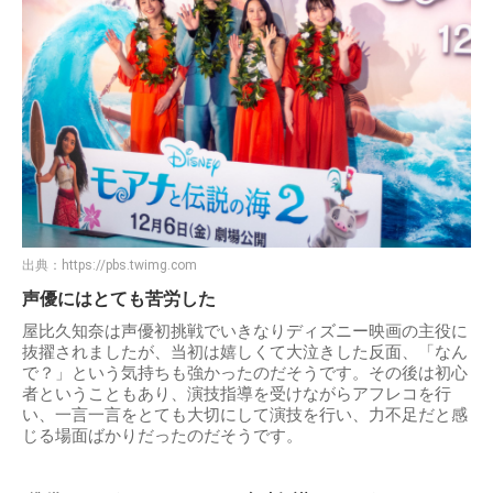
出典：
https://pbs.twimg.com
声優にはとても苦労した
屋比久知奈は声優初挑戦でいきなりディズニー映画の主役に
抜擢されましたが、当初は嬉しくて大泣きした反面、「なん
で？」という気持ちも強かったのだそうです。その後は初心
者ということもあり、演技指導を受けながらアフレコを行
い、一言一言をとても大切にして演技を行い、力不足だと感
じる場面ばかりだったのだそうです。