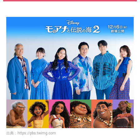
出典：
https://pbs.twimg.com