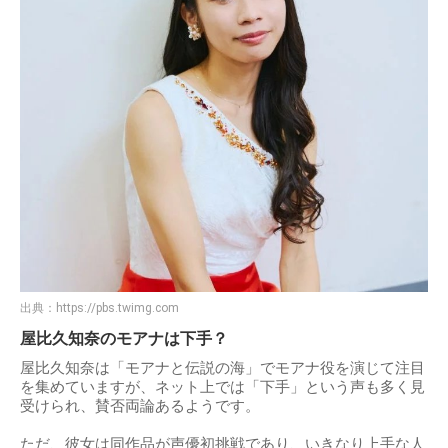
出典：
https://pbs.twimg.com
屋比久知奈のモアナは下手？
屋比久知奈は「モアナと伝説の海」でモアナ役を演じて注目
を集めていますが、ネット上では「下手」という声も多く見
受けられ、賛否両論あるようです。
ただ、彼女は同作品が声優初挑戦であり、いきなり上手な人