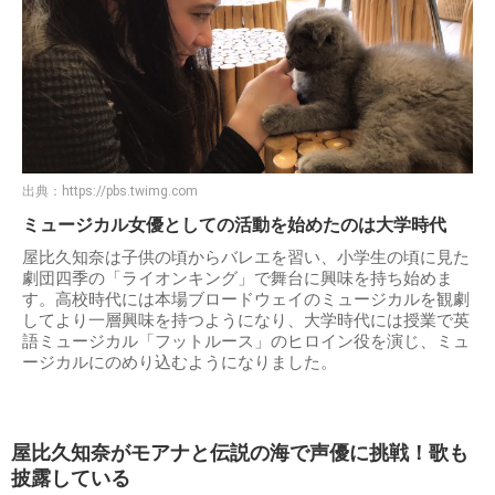
出典：
https://pbs.twimg.com
ミュージカル女優としての活動を始めたのは大学時代
屋比久知奈は子供の頃からバレエを習い、小学生の頃に見た
劇団四季の「ライオンキング」で舞台に興味を持ち始めま
す。高校時代には本場ブロードウェイのミュージカルを観劇
してより一層興味を持つようになり、大学時代には授業で英
語ミュージカル「フットルース」のヒロイン役を演じ、ミュ
ージカルにのめり込むようになりました。
屋比久知奈がモアナと伝説の海で声優に挑戦！歌も
披露している