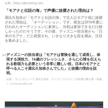
出典：
https://pbs.twimg.com
「モアナと伝説の海」で声優に抜擢された理由は？
屋比久知奈が「モアナと伝説の海」で主人公モアナ役に抜擢
された理由は、「オーディション」です。彼女は2016年夏に
行われたオーディションに参加し、当初は参加できるだけ嬉
しかったのだそうです。その後、ディズニー担当者から「日
本のモアナ」だと絶賛され、いきなり大きな役を掴み、注目
を集めました。
ディズニーの担当者は「モアナは冒険を通して成長し、体
現する演技力、16歳のフレッシュさ、さらに心情を伝えら
れる歌唱力も必要という非常に難しい役。日本のモアナと
呼べる人こそ屋比久知奈さんでした」と抜擢の理由を説
明。
出典：
【インタビュー】屋比久知奈、ディズニーヒロイン大抜擢の舞台裏＜前編
＞ | cinemacafe.net