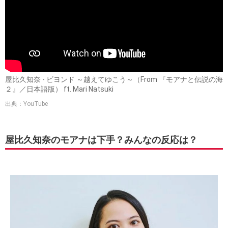
屋比久知奈 - ビヨンド ～越えてゆこう～（From 『モアナと伝説の海
２』／日本語版） ft. Mari Natsuki
出典：YouTube
屋比久知奈のモアナは下手？みんなの反応は？