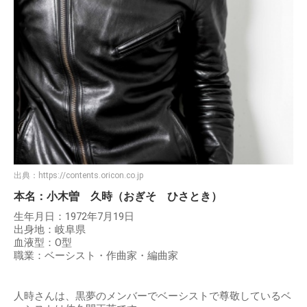
出典：
https://contents.oricon.co.jp
本名：小木曽 久時（おぎそ ひさとき）
生年月日：1972年7月19日
出身地：岐阜県
血液型：O型
職業：ベーシスト・作曲家・編曲家
人時さんは、黒夢のメンバーでベーシストで尊敬しているベ