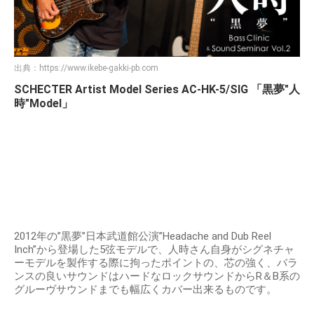
出典：
https://www.ikebe-gakki-pb.com
SCHECTER Artist Model Series AC-HK-5/SIG 「黒夢"人
時"Model」
2012年の”黒夢”日本武道館公演”Headache and Dub Reel
Inch”から登場した5弦モデルで、人時さん自身がシグネチャ
ーモデルを製作する際に拘ったポイントの、芯の強く、バラ
ンスの良いサウンドはハードなロックサウンドからR＆B系の
グルーヴサウンドまでも幅広くカバー出来るものです。