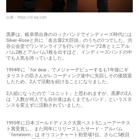
出典：
https://i0.wp.com
黒夢は、岐阜県出身のロックバンドでインディーズ時代には
Silver-Roseと共に「名古屋2大巨頭」のうちの1つでした。渋
谷公会堂でワンマンライブを行いデモテープ2本とミニアル
バム2枚とアルバム1枚を出すほど、インディーズバンドの中
でも人気を誇っていました。
1994年に「for dear」でメジャーデビューするも1年後にギ
タリストの臣さんがレコーディング途中に失踪しその後脱退
したため、2人で活動を続けることになりました。
2人組になったので「ユニット」と思われますが、黒夢の2人
は「人数が何人でも自分達はあくまでもバンド」というスタ
ンスを変えずに活動されていました。
1995年に日本ゴールドディスク大賞ベスト5ニューアーチス
ト賞受賞し、また同年にリリースしたサード・アルバム
「feminism」は オリコンチャート初登場1位、さらに5枚目