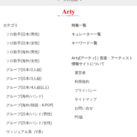
カテゴリ
特集一覧
ソロ歌手(日本/男性)
キュレーター一覧
ソロ歌手(日本/女性)
キーワード一覧
ソロ歌手(海外/男性)
Arty[アーティ]｜音楽・アーティスト
ソロ歌手(海外/女性)
情報サイトについて
グループ(日本/2人組)
運営者
グループ(日本/3人組)
利用規約
グループ(日本/4人組以上)
プライバシー
グループ(海外/バンド)
サイトマップ
グループ(海外/韓国・K-POP)
お問い合せ
グループ(日本/バンド/男性)
PC版
グループ(日本/バンド/女性)
ヴィジュアル系（V系）