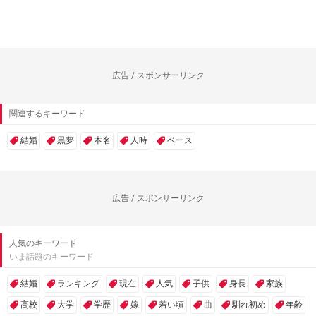
広告 / スポンサーリンク
関連するキーワード
結婚
黒夢
本名
人時
ベース
広告 / スポンサーリンク
人気のキーワード
いま話題のキーワード
結婚
ランキング
現在
人気
子供
身長
家族
高校
大学
学歴
嫁
若い頃
曲
馴れ初め
年齢