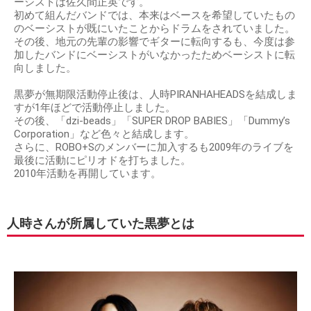
ーシストは佐久間正英です。
初めて組んだバンドでは、本来はベースを希望していたもの
のベーシストが既にいたことからドラムをされていました。
その後、地元の先輩の影響でギターに転向するも、今度は参
加したバンドにベーシストがいなかったためベーシストに転
向しました。
黒夢が無期限活動停止後は、人時PIRANHAHEADSを結成しま
すが1年ほどで活動停止しました。
その後、「dzi-beads」「SUPER DROP BABIES」「Dummy’s
Corporation」など色々と結成します。
さらに、ROBO+Sのメンバーに加入するも2009年のライブを
最後に活動にピリオドを打ちました。
2010年活動を再開しています。
人時さんが所属していた黒夢とは