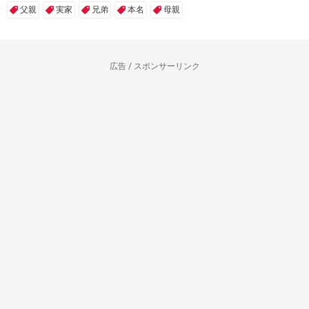
父親
実家
兄弟
本名
母親
広告 / スポンサーリンク