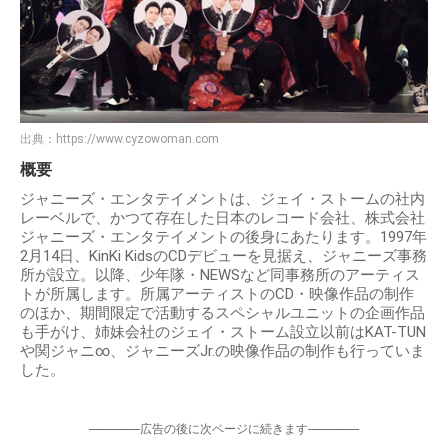
出典：
https://www.cyzowoman.com
概要
ジャニーズ・エンタテイメントは、ジェイ・ストームの社内
レーベルで、かつて存在した日本のレコード会社、株式会社
ジャニーズ・エンタテイメントの後身にあたります。1997年
2月14日、KinKi KidsのCDデビューを見据え、ジャニーズ事務
所が設立。以降、少年隊・NEWSなど同事務所のアーティス
トが所属します。所属アーティストのCD・映像作品の制作
のほか、期間限定で活動するスペシャルユニットの企画作品
も手がけ、姉妹会社のジェイ・ストーム設立以前はKAT-TUN
や関ジャニ∞、ジャニーズJr.の映像作品の制作も行っていま
した。
-----------------広告の後に次ページに続きます-----------------