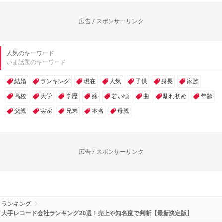
広告 / スポンサーリンク
人気のキーワード
いま話題のキーワード
結婚
ランキング
現在
人気
子供
身長
家族
高校
大学
学歴
嫁
若い頃
曲
馴れ初め
年齢
父親
実家
兄弟
本名
母親
広告 / スポンサーリンク
ランキング
大手レコード会社ランキング20選！売上や知名度で判断【最新決定版】