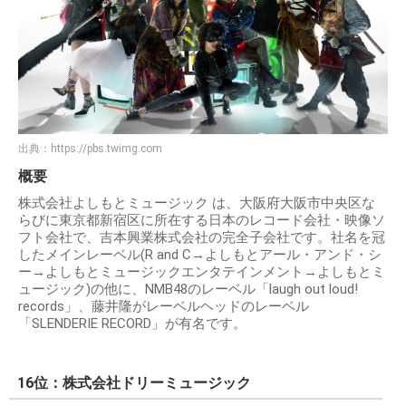
出典：
https://pbs.twimg.com
概要
株式会社よしもとミュージック は、大阪府大阪市中央区な
らびに東京都新宿区に所在する日本のレコード会社・映像ソ
フト会社で、吉本興業株式会社の完全子会社です。社名を冠
したメインレーベル(R and C→よしもとアール・アンド・シ
ー→よしもとミュージックエンタテインメント→よしもとミ
ュージック)の他に、NMB48のレーベル「laugh out loud!
records」、藤井隆がレーベルヘッドのレーベル
「SLENDERIE RECORD」が有名です。
16位：株式会社ドリーミュージック