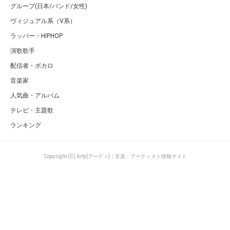
グループ(日本/バンド/女性)
ヴィジュアル系（V系）
ラッパー・HIPHOP
演歌歌手
配信者・ボカロ
音楽家
人気曲・アルバム
テレビ・主題歌
ランキング
Copyright (C) Arty[アーティ]｜音楽・アーティスト情報サイト