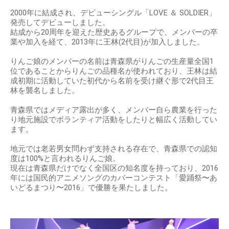
2000年に結成され、デビューシングル「LOVE ＆ SOLDIER」
発売してデビューしました。
結成から20周年を迎えた歴史あるグループで、メンバーの卒
業や加入を経て、2013年に王林(2代目)が加入しました。
りんご娘のメンバーの名前は青森県がりんごの生産量全国1
位であることからりんごの品種名が使われており、王林は結
成初期に活動していた初代から名前を受け継ぐ形で2代目王
林を襲名しました。
青森県ではメディア露出が多く、メンバー自ら農業を行った
り地元施設でボランティア活動をしたりと幅広く活動してい
ます。
地元では老若男女問わず支持される存在で、青森県での認知
度は100%と言われるりんご娘。
現在は青森県だけでなく全国区の知名度を持っており、2016
年には国民的アニメソングのカバーコンテスト「愛踊祭〜あ
いどるまつり〜2016」で優勝を果たしました。