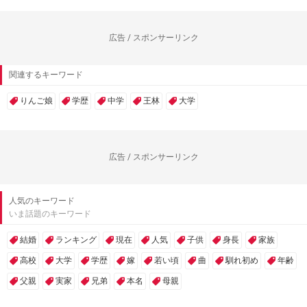
広告 / スポンサーリンク
関連するキーワード
りんご娘
学歴
中学
王林
大学
広告 / スポンサーリンク
人気のキーワード
いま話題のキーワード
結婚
ランキング
現在
人気
子供
身長
家族
高校
大学
学歴
嫁
若い頃
曲
馴れ初め
年齢
父親
実家
兄弟
本名
母親