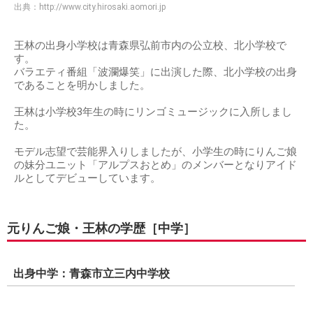
出典：
http://www.city.hirosaki.aomori.jp
王林の出身小学校は青森県弘前市内の公立校、北小学校で
す。
バラエティ番組「波瀾爆笑」に出演した際、北小学校の出身
であることを明かしました。
王林は小学校3年生の時にリンゴミュージックに入所しまし
た。
モデル志望で芸能界入りしましたが、小学生の時にりんご娘
の妹分ユニット「アルプスおとめ」のメンバーとなりアイド
ルとしてデビューしています。
元りんご娘・王林の学歴［中学］
出身中学：青森市立三内中学校