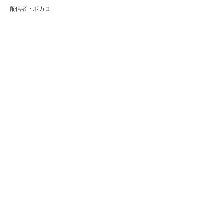
配信者・ボカロ
音楽家
人気曲・アルバム
テレビ・主題歌
ランキング
Copyright (C) Arty[アーティ]｜音楽・アーティスト情報サイト