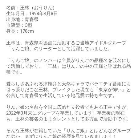
名前：王林（おうりん）
生年月日：1998年4月8日
出身地：青森県
血液型：O型
身長：170cm
王林は、青森県を拠点に活動するご当地アイドルグループ
「りんご娘」のリーダーとして活躍していました。
「りんご娘」のメンバーは全員がりんごの品種名を芸名にし
て活動しており、「王林」はりんごの中の王様と呼ばれる品
種です。
愛らしさあふれる津軽弁と天然キャラでバラエティ番組にも
引っ張りだこな王林。ブレイクした現在も「東京が怖い」と
公言して青森県で生活している地元愛の持ち主です。
りんご娘の名前を全国に広めた立役者でもある王林ですが、
2022年3月末にグループを卒業しています。卒業後の現在
も、王林の芸名のままタレントとして多方面で活動中です。
そんな王林が在籍していた「りんご娘」とはどんなグループ
なのか、まずはりんご娘の経歴を見ていきましょう！