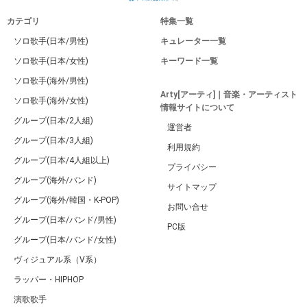
カテゴリ
特集一覧
ソロ歌手(日本/男性)
キュレーター一覧
ソロ歌手(日本/女性)
キーワード一覧
ソロ歌手(海外/男性)
Arty[アーティ]｜音楽・アーティスト
ソロ歌手(海外/女性)
情報サイトについて
グループ(日本/2人組)
運営者
グループ(日本/3人組)
利用規約
グループ(日本/4人組以上)
プライバシー
グループ(海外/バンド)
サイトマップ
グループ(海外/韓国・K-POP)
お問い合せ
グループ(日本/バンド/男性)
PC版
グループ(日本/バンド/女性)
ヴィジュアル系（V系）
ラッパー・HIPHOP
演歌歌手