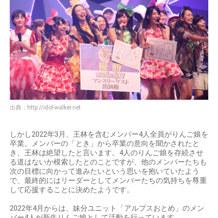
出典：
http://idol-walker.net
しかし2022年3月、王林を含むメンバー4人全員がりんご娘を
卒業。メンバーの「とき」から卒業の意向を聞かされたと
き、王林は絶望したと言います。4人のりんご娘を存続させ
る道はないか模索したとのことですが、他のメンバーたちも
次の目標に向かって進みたいという思いを抱いていたよう
で、最終的にはリーダーとしてメンバーたちの気持ちを尊重
して応援することに決めたようです。
2022年4月からは、妹分ユニット「アルプスおとめ」のメン
バー4人が新生りんご娘として活動を行っています。