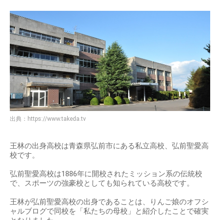
出典：
https://www.takeda.tv
王林の出身高校は青森県弘前市にある私立高校、弘前聖愛高
校です。
弘前聖愛高校は1886年に開校されたミッション系の伝統校
で、スポーツの強豪校としても知られている高校です。
王林が弘前聖愛高校の出身であることは、りんご娘のオフシ
ャルブログで同校を「私たちの母校」と紹介したことで確実