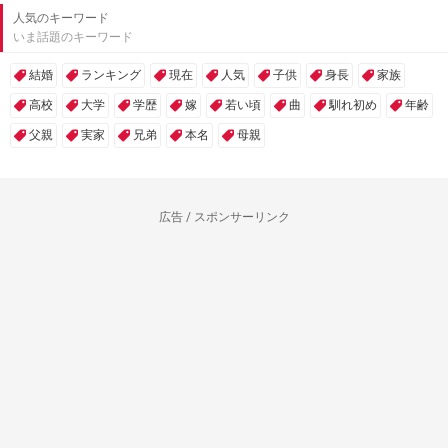
人気のキーワード
いま話題のキーワード
結婚
ランキング
現在
人気
子供
身長
家族
高校
大学
学歴
嫁
若い頃
曲
馴れ初め
年齢
父親
実家
兄弟
本名
母親
広告 / スポンサーリンク