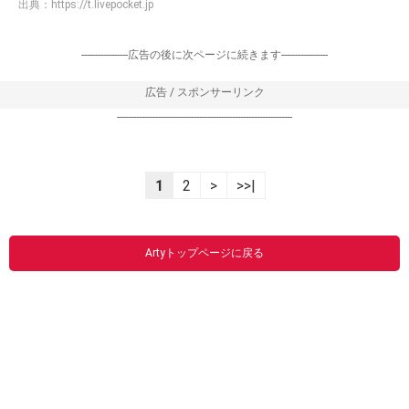
出典：
https://t.livepocket.jp
-----------------広告の後に次ページに続きます-----------------
広告 / スポンサーリンク
----------------------------------------------------------------
1
2
>
>>|
Artyトップページに戻る