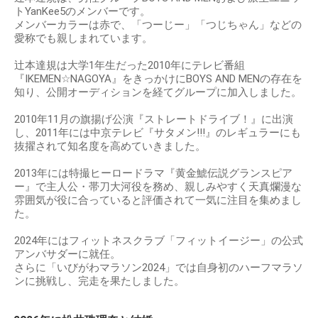
トYanKee5のメンバーです。
メンバーカラーは赤で、「つーじー」「つじちゃん」などの
愛称でも親しまれています。
辻本達規は大学1年生だった2010年にテレビ番組
『IKEMEN☆NAGOYA』をきっかけにBOYS AND MENの存在を
知り、公開オーディションを経てグループに加入しました。
2010年11月の旗揚げ公演『ストレートドライブ！』に出演
し、2011年には中京テレビ『サタメン!!!』のレギュラーにも
抜擢されて知名度を高めていきました。
2013年には特撮ヒーロードラマ『黄金鯱伝説グランスピア
ー』で主人公・帯刀大河役を務め、親しみやすく天真爛漫な
雰囲気が役に合っていると評価されて一気に注目を集めまし
た。
2024年にはフィットネスクラブ「フィットイージー」の公式
アンバサダーに就任。
さらに「いびがわマラソン2024」では自身初のハーフマラソ
ンに挑戦し、完走を果たしました。