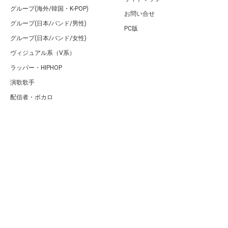
グループ(海外/韓国・K-POP)
お問い合せ
グループ(日本/バンド/男性)
PC版
グループ(日本/バンド/女性)
ヴィジュアル系（V系）
ラッパー・HIPHOP
演歌歌手
配信者・ボカロ
音楽家
人気曲・アルバム
テレビ・主題歌
ランキング
Copyright (C) Arty[アーティ]｜音楽・アーティスト情報サイト