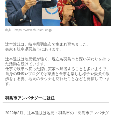
出典：
https://www.chunichi.co.jp
辻本達規は、岐阜県羽島市で生まれ育ちました。
実家も岐阜県羽島市にあります。
辻本達規は地元愛が強く、現在も羽島市と深い関わりを持っ
た活動を続けています。
仕事で岐阜へ戻った際に実家へ帰省することも多いようで、
自身のSNSやブログでは家族と食事を楽しむ様子や愛犬の散
歩をする姿、地元のサウナを訪れたことなども発信していま
す。
羽島市アンバサダーに就任
2022年8月、辻本達規は地元・羽島市の「羽島市アンバサダ