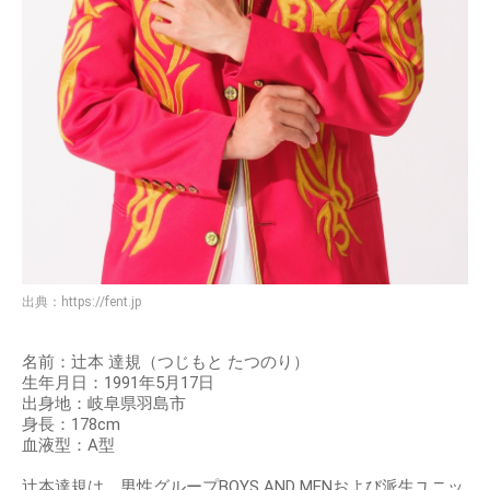
出典：
https://fent.jp
名前：辻本 達規（つじもと たつのり）
生年月日：1991年5月17日
出身地：岐阜県羽島市
身長：178cm
血液型：A型
辻本達規は、男性グループBOYS AND MENおよび派生ユニッ