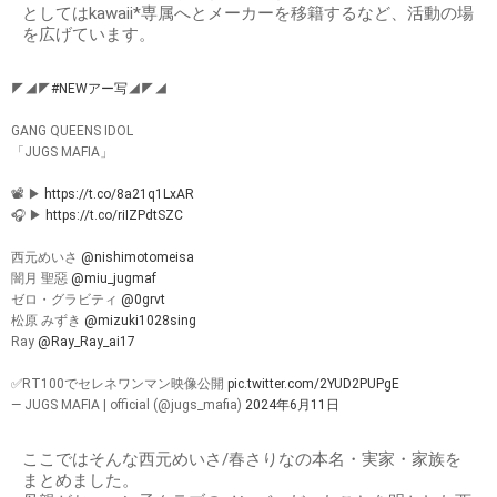
としてはkawaii*専属へとメーカーを移籍するなど、活動の場
を広げています。
◤◢◤
#NEWアー写
◢◤◢
GANG QUEENS IDOL
「JUGS MAFIA」
📽️ ▶︎
https://t.co/8a21q1LxAR
🎧 ▶︎
https://t.co/riIZPdtSZC
西元めいさ
@nishimotomeisa
闇月 聖惡
@miu_jugmaf
ゼロ・グラビティ
@0grvt
松原 みずき
@mizuki1028sing
Ray
@Ray_Ray_ai17
✅RT100でセレネワンマン映像公開
pic.twitter.com/2YUD2PUPgE
— JUGS MAFIA | official (@jugs_mafia)
2024年6月11日
ここではそんな西元めいさ/春さりなの本名・実家・家族を
まとめました。