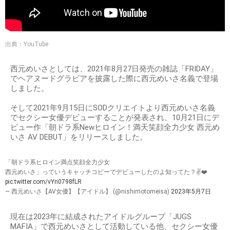
出典：YouTube
西元めいさとしては、2021年8月27日発売の雑誌「FRIDAY」
でヘアヌードグラビアを披露した際に西元めいさ名義で登場
しました。
そして2021年9月15日にSODクリエイトより西元めいさ名義
でセクシー女優デビューすることが発表され、10月21日にデ
ビュー作「朝ドラ系Newヒロイン！満天笑顔全力少女 西元め
いさ AV DEBUT」をリリースしました。
「朝ドラ系ヒロイン満点笑顔全力少女
西元めいさ」っていうキャッチコピーでデビューしたのよ知ってた？✌️❤️
pic.twitter.com/vYn0798fLR
— 西元めいさ【AV女優】【アイドル】 (@nishimotomeisa)
2023年5月7日
現在は2023年に結成されたアイドルグループ「JUGS
MAFIA」で西元めいさとして活動している他、セクシー女優