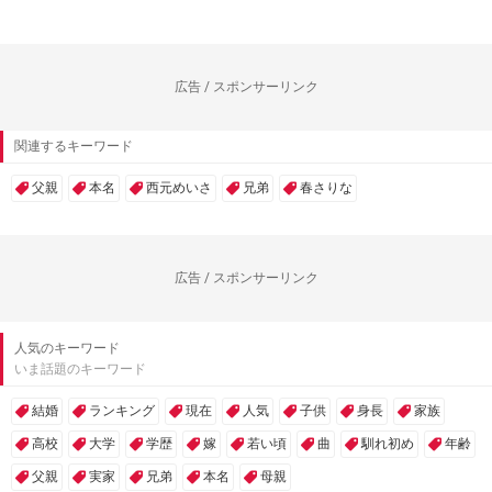
広告 / スポンサーリンク
関連するキーワード
父親
本名
西元めいさ
兄弟
春さりな
広告 / スポンサーリンク
人気のキーワード
いま話題のキーワード
結婚
ランキング
現在
人気
子供
身長
家族
高校
大学
学歴
嫁
若い頃
曲
馴れ初め
年齢
父親
実家
兄弟
本名
母親