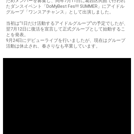
ためメンバーを募集し、同年7月11日に葛西区民館で行われ
たダンスイベント「DoMyBest Fes!!! SUMMER」にアイドル
グループ「ワンスアチャンス」として出演しました。
当初は“1日だけ活動するアイドルグループ”の予定でしたが、
翌7月12日に復活を宣言して正式グループとして始動するこ
とを発表。
9月24日にデビューライブを行いましたが、現在はグループ
活動は休止され、春さりなも卒業しています。