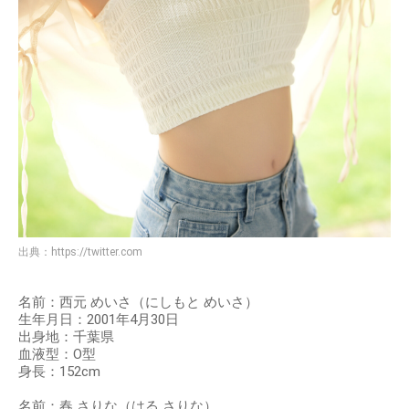
出典：
https://twitter.com
名前：西元 めいさ（にしもと めいさ）
生年月日：2001年4月30日
出身地：千葉県
血液型：O型
身長：152cm
名前：春 さりな（はる さりな）