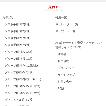
カテゴリ
特集一覧
ソロ歌手(日本/男性)
キュレーター一覧
ソロ歌手(日本/女性)
キーワード一覧
ソロ歌手(海外/男性)
Arty[アーティ]｜音楽・アーティスト
ソロ歌手(海外/女性)
情報サイトについて
グループ(日本/2人組)
運営者
グループ(日本/3人組)
利用規約
グループ(日本/4人組以上)
プライバシー
グループ(海外/バンド)
サイトマップ
グループ(海外/韓国・K-POP)
お問い合せ
グループ(日本/バンド/男性)
PC版
グループ(日本/バンド/女性)
ヴィジュアル系（V系）