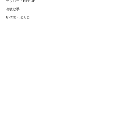
ラッパー・HIPHOP
演歌歌手
配信者・ボカロ
音楽家
人気曲・アルバム
テレビ・主題歌
ランキング
Copyright (C) Arty[アーティ]｜音楽・アーティスト情報サイト