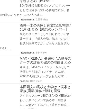
を総まとめ【BOYS …
BOYS AND MEN(ボイメン)のメンバー
として活躍されている勇翔ですが、名
前の読み方がわからない人も多…
rirakumama
/ 1285 view
酒井一圭の実家と家族(父親/母親/
兄弟)まとめ【純烈のメンバー】
純烈のリーダーとして知られている酒
井一圭は、『婦人公論』誌上での人生
相談が評判ですが、どんな人生を歩ん
できた…
rirakumama
/ 854 view
MAX・REINAと長瀬智也の熱愛ス
クープの詳細と破局の理由まとめ
今回は、MAXのメインボーカルとして
活躍したREINA（レイナ）さんが、
2000年4月にスクープされた元TO…
passpi
/ 1081 view
本田剛文の高校と大学は？実家と
家族(両親/妹)の情報も調査
アイドルグループBOYS AND MENのか
わいい系イケメンである本田剛文さ
ん。人気アイドルとして注目され続…