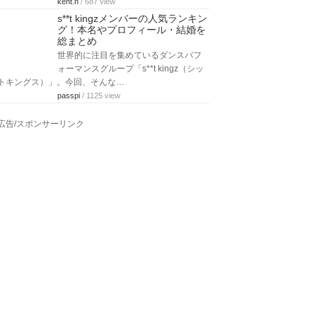
kent.n
/ 687 view
s**t kingzメンバーの人気ランキン
グ！本名やプロフィール・結婚を
総まとめ
世界的に注目を集めているダンスパフ
ォーマンスグループ「s**t kingz（シッ
トキングス）」。今回、そんな…
passpi
/ 1125 view
広告/スポンサーリンク