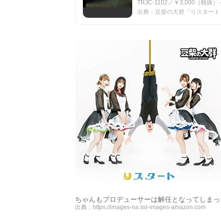
TRJC-1102／￥3,000（税抜
出典：豆柴の大群「りスタート」MUSi
ちゃんもプロデューサーは解任となってしまっ
出典：
https://images-na.ssl-images-amazon.com