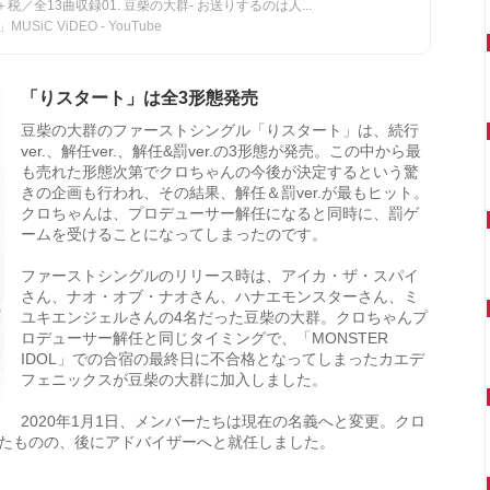
）＋税／全13曲収録01. 豆柴の大群- お送りするのは人...
C ViDEO - YouTube
「りスタート」は全3形態発売
豆柴の大群のファーストシングル「りスタート」は、続行
ver.、解任ver.、解任&罰ver.の3形態が発売。この中から最
も売れた形態次第でクロちゃんの今後が決定するという驚
きの企画も行われ、その結果、解任＆罰ver.が最もヒット。
クロちゃんは、プロデューサー解任になると同時に、罰ゲ
ームを受けることになってしまったのです。
ファーストシングルのリリース時は、アイカ・ザ・スパイ
さん、ナオ・オブ・ナオさん、ハナエモンスターさん、ミ
ユキエンジェルさんの4名だった豆柴の大群。クロちゃんプ
ロデューサー解任と同じタイミングで、「MONSTER
IDOL」での合宿の最終日に不合格となってしまったカエデ
フェニックスが豆柴の大群に加入しました。
2020年1月1日、メンバーたちは現在の名義へと変更。クロ
たものの、後にアドバイザーへと就任しました。