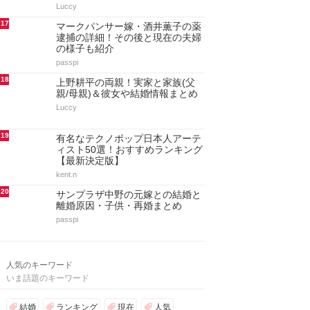
Luccy
17
マークパンサー嫁・酒井薫子の薬
逮捕の詳細！その後と現在の夫婦
の様子も紹介
passpi
18
上野耕平の両親！実家と家族(父
親/母親)＆彼女や結婚情報まとめ
Luccy
19
有名なテクノポップ日本人アーテ
ィスト50選！おすすめランキング
【最新決定版】
kent.n
20
サンプラザ中野の元嫁との結婚と
離婚原因・子供・再婚まとめ
passpi
人気のキーワード
いま話題のキーワード
結婚
ランキング
現在
人気