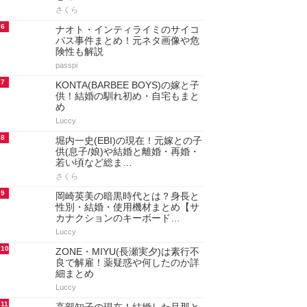
さくら
6
ナオト・インティライミのサイコ
パス事件まとめ！元ネタ画像や危
険性も解説
passpi
7
KONTA(BARBEE BOYS)の嫁と子
供！結婚の馴れ初め・自宅もまと
め
Luccy
8
堀内一史(EBI)の現在！元嫁との子
供(息子/娘)や結婚と離婚・再婚・
若い頃など総ま…
さくら
9
岡崎英美の暗黒時代とは？身長と
性別・結婚・使用機材まとめ【サ
カナクションのキーボード…
Luccy
10
ZONE・MIYU(長瀬実夕)は素行不
良で解雇！薬疑惑や何したのか詳
細まとめ
Luccy
11