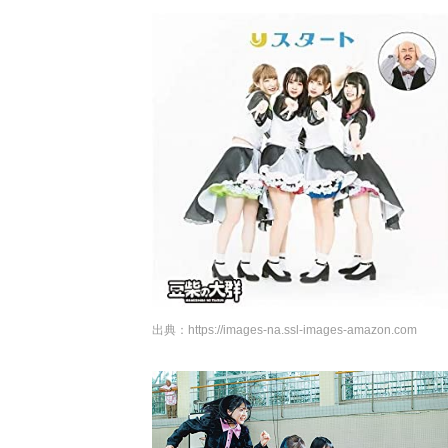
出典：
https://images-na.ssl-images-amazon.com