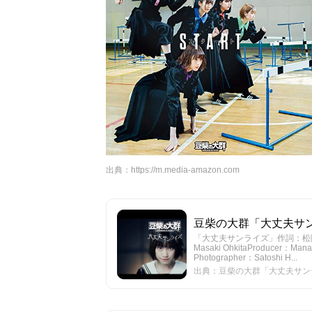
出典：
https://m.media-amazon.com
豆柴の大群「大丈夫サンライズ
「大丈夫サンライズ」作詞：松隈ケン
Masaki OhkitaProducer：Manam
Photographer：Satoshi H...
出典：豆柴の大群「大丈夫サンライズ」