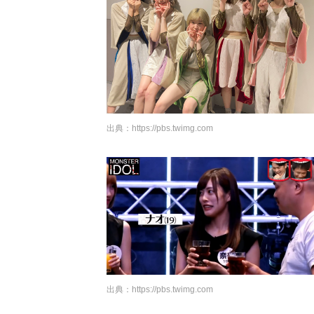
出典：
https://pbs.twimg.com
出典：
https://pbs.twimg.com