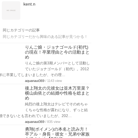
kent.n
同じカテゴリーの記事
同じカテゴリーだから興味のある記事が見つかる！
りんご娘・ジョナゴールド(初代)
の現在！卒業理由と今の活動まと
め
りんご娘の第3期メンバーとして活動し
ていたジョナゴールド（初代）。2012
年に卒業してしまいましたが、その理…
aquanaut369
/ 1143 view
後上翔太の元彼女は並木万里菜？
横山由依との結婚や性格を総まと
め
純烈の後上翔太はテレビでそのめちゃ
くちゃな性格が露わになり、ずっと結
婚できないとも言われていましたが、202…
aquanaut369
/ 835 view
勇翔(ボイメン)の本名と読み方！
卒アル・身長・彼女・兄弟や家族