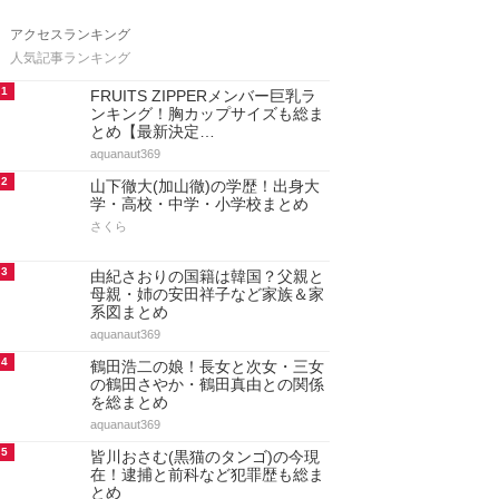
アクセスランキング
人気記事ランキング
1
FRUITS ZIPPERメンバー巨乳ラ
ンキング！胸カップサイズも総ま
とめ【最新決定…
aquanaut369
2
山下徹大(加山徹)の学歴！出身大
学・高校・中学・小学校まとめ
さくら
3
由紀さおりの国籍は韓国？父親と
母親・姉の安田祥子など家族＆家
系図まとめ
aquanaut369
4
鶴田浩二の娘！長女と次女・三女
の鶴田さやか・鶴田真由との関係
を総まとめ
aquanaut369
5
皆川おさむ(黒猫のタンゴ)の今現
在！逮捕と前科など犯罪歴も総ま
とめ