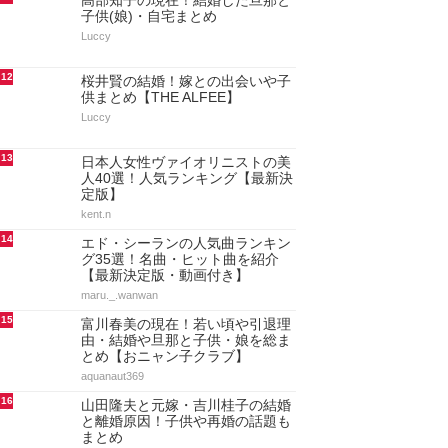
高部知子の現在！結婚した旦那と
子供(娘)・自宅まとめ
Luccy
12
桜井賢の結婚！嫁との出会いや子
供まとめ【THE ALFEE】
Luccy
13
日本人女性ヴァイオリニストの美
人40選！人気ランキング【最新決
定版】
kent.n
14
エド・シーランの人気曲ランキン
グ35選！名曲・ヒット曲を紹介
【最新決定版・動画付き】
maru._.wanwan
15
富川春美の現在！若い頃や引退理
由・結婚や旦那と子供・娘を総ま
とめ【おニャン子クラブ】
aquanaut369
16
山田隆夫と元嫁・吉川桂子の結婚
と離婚原因！子供や再婚の話題も
まとめ