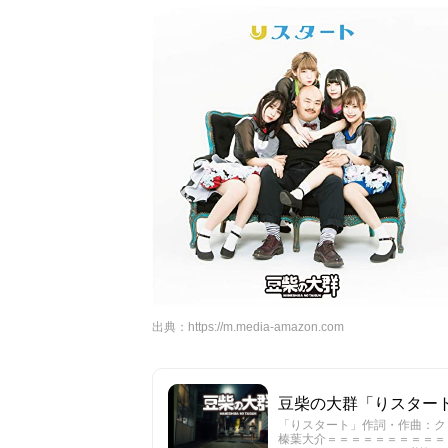
出典：
https://m.media-amazon.com
豆柴の大群「りスタート」MU
「りスタート」作詞・作曲：クロちゃん 
榛葉大介＝＝＝＝＝＝＝＝＝＝