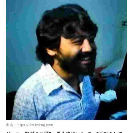
出典：
https://pbs.twimg.com