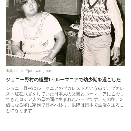
出典：
https://pbs.twimg.com
ジョニー野村の経歴1～ルーマニアで幼少期を過ごした
ジョニー野村はルーマニアのブカレストという街で、ブカレ
スト駐在武官をしていた日本人の父親とルーマニアに亡命し
てきたロシア人の母の間に生まれたハーフです。その後、2
歳になる頃に家族で日本へ移り、以降は日本で生活を送るこ
とになります。