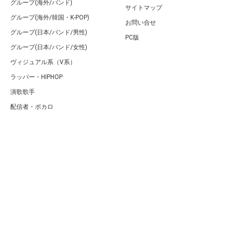
グループ(海外/バンド)
サイトマップ
グループ(海外/韓国・K-POP)
お問い合せ
グループ(日本/バンド/男性)
PC版
グループ(日本/バンド/女性)
ヴィジュアル系（V系）
ラッパー・HIPHOP
演歌歌手
配信者・ボカロ
音楽家
人気曲・アルバム
テレビ・主題歌
ランキング
Copyright (C) Arty[アーティ]｜音楽・アーティスト情報サイト