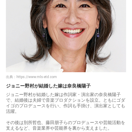
出典：
https://www.mls-etd.com
ジョニー野村が結婚した嫁は奈良橋陽子
ジョニー野村が結婚した嫁は作詞家・演出家の奈良橋陽子
で、結婚後は夫婦で音楽プロダクションを設立。ともにゴダ
イゴのプロデュースを行い、作詞も手掛け、演出家としても
活躍。
その後は別所哲也、藤田朋子らのプロデュースや芸能活動を
支えるなど、音楽業界や芸能界を裏から支えました。