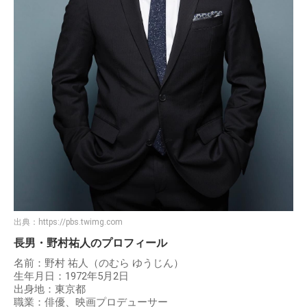
出典：
https://pbs.twimg.com
長男・野村祐人のプロフィール
名前：野村 祐人（のむら ゆうじん）
生年月日：1972年5月2日
出身地：東京都
職業：俳優、映画プロデューサー