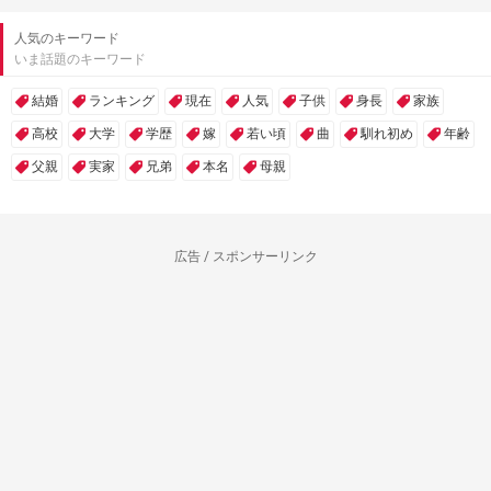
人気のキーワード
いま話題のキーワード
結婚
ランキング
現在
人気
子供
身長
家族
高校
大学
学歴
嫁
若い頃
曲
馴れ初め
年齢
父親
実家
兄弟
本名
母親
広告 / スポンサーリンク