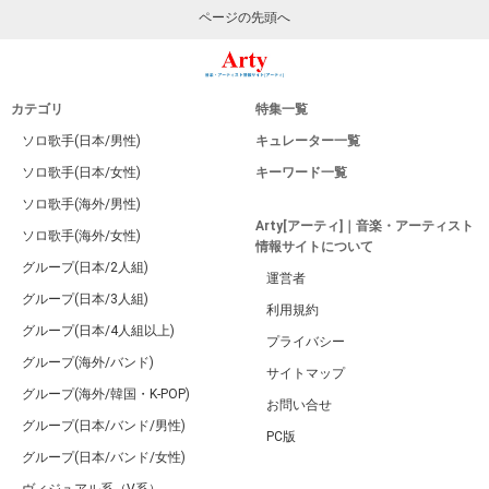
ページの先頭へ
カテゴリ
特集一覧
ソロ歌手(日本/男性)
キュレーター一覧
ソロ歌手(日本/女性)
キーワード一覧
ソロ歌手(海外/男性)
Arty[アーティ]｜音楽・アーティスト
ソロ歌手(海外/女性)
情報サイトについて
グループ(日本/2人組)
運営者
グループ(日本/3人組)
利用規約
グループ(日本/4人組以上)
プライバシー
グループ(海外/バンド)
サイトマップ
グループ(海外/韓国・K-POP)
お問い合せ
グループ(日本/バンド/男性)
PC版
グループ(日本/バンド/女性)
ヴィジュアル系（V系）