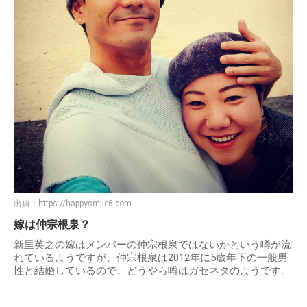
出典：
https://happysmile6.com
嫁は仲宗根泉？
新里英之の嫁はメンバーの仲宗根泉ではないかという噂が流
れているようですが、仲宗根泉は2012年に5歳年下の一般男
性と結婚しているので、どうやら噂はガセネタのようです。