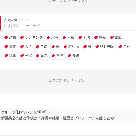
広告 / スポンサーリンク
人気のキーワード
いま話題のキーワード
結婚
ランキング
現在
人気
子供
身長
家族
高校
大学
学歴
嫁
若い頃
曲
馴れ初め
年齢
父親
実家
兄弟
本名
母親
広告 / スポンサーリンク
グループ(日本/バンド/男性)
新里英之の嫁と子供は？身長や結婚・経歴とプロフィールを総まとめ