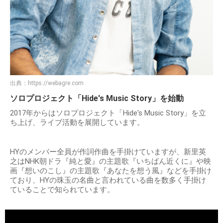
出典：
https://webagre.com
ソロプロジェクト「Hide's Music Story」を始動
2017年からはソロプロジェクト「Hide's Music Story」を立
ち上げ、ライブ活動を展開しています。
HYのメンバー全員が作詞作曲を手掛けていますが、新里英
之はNHK朝ドラ『純と愛』の主題歌『いちばん近くに』や映
画『想いのこし』の主題歌『あなたを想う風』などを手掛け
ており、HYの珠玉の名曲と言われている曲を数多く手掛け
ていることで知られています。