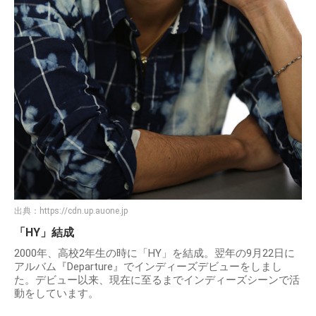
出典：
https://cdn.up.auone.jp
「HY」結成
2000年、高校2年生の時に「HY」を結成。翌年の9月22日に
アルバム『Departure』でインディーズデビューをしまし
た。デビュー以来、現在に至るまでインディーズシーンで活
動をしています。