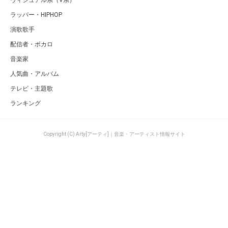
ラッパー・HIPHOP
演歌歌手
配信者・ボカロ
音楽家
人気曲・アルバム
テレビ・主題歌
ランキング
Copyright (C) Arty[アーティ]｜音楽・アーティスト情報サイト