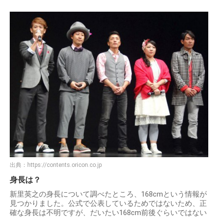
出典：
https://contents.oricon.co.jp
身長は？
新里英之の身長について調べたところ、168cmという情報が
見つかりました。公式で公表しているためではないため、正
確な身長は不明ですが、だいたい168cm前後ぐらいではない