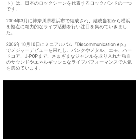
ト）は、日本のロックシーンを代表するロックバンドの一つ
です。
2004年3月に神奈川県横浜市で結成され、結成当初から横浜
を拠点に精力的なライブ活動を行い注目を集めていきまし
た。
2006年10月10日にミニアルバム『Discommunication e.p.』
でメジャーデビューを果たし、パンクやメタル、エモ、ハー
ドコア、J-POPまで、さまざまなジャンルを取り入れた独自
のサウンドやエネルギッシュなライブパフォーマンスで人気
を集めています。