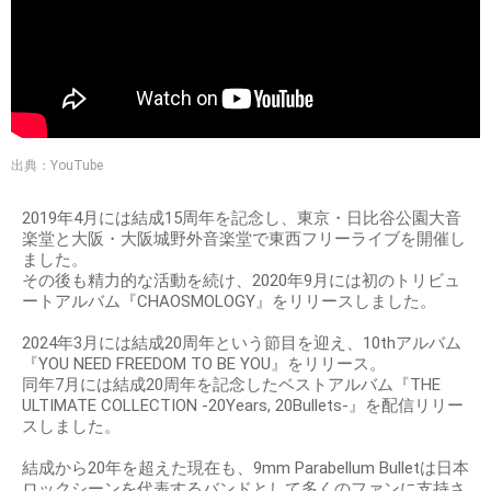
出典：YouTube
2019年4月には結成15周年を記念し、東京・日比谷公園大音
楽堂と大阪・大阪城野外音楽堂で東西フリーライブを開催し
ました。
その後も精力的な活動を続け、2020年9月には初のトリビュ
ートアルバム『CHAOSMOLOGY』をリリースしました。
2024年3月には結成20周年という節目を迎え、10thアルバム
『YOU NEED FREEDOM TO BE YOU』をリリース。
同年7月には結成20周年を記念したベストアルバム『THE
ULTIMATE COLLECTION -20Years, 20Bullets-』を配信リリー
スしました。
結成から20年を超えた現在も、9mm Parabellum Bulletは日本
ロックシーンを代表するバンドとして多くのファンに支持さ