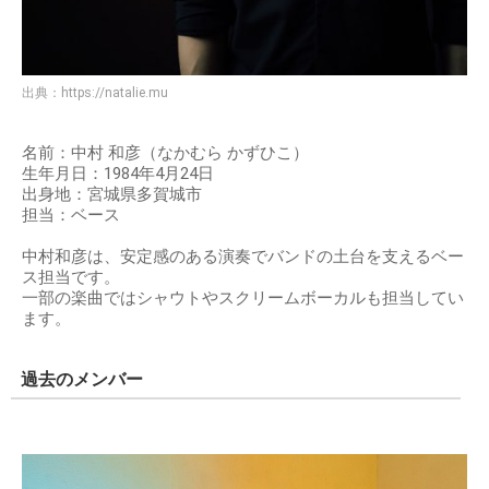
出典：
https://natalie.mu
名前：中村 和彦（なかむら かずひこ）
生年月日：1984年4月24日
出身地：宮城県多賀城市
担当：ベース
中村和彦は、安定感のある演奏でバンドの土台を支えるベー
ス担当です。
一部の楽曲ではシャウトやスクリームボーカルも担当してい
ます。
過去のメンバー