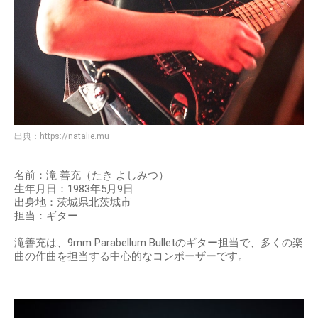
出典：
https://natalie.mu
名前：滝 善充（たき よしみつ）
生年月日：1983年5月9日
出身地：茨城県北茨城市
担当：ギター
滝善充は、9mm Parabellum Bulletのギター担当で、多くの楽
曲の作曲を担当する中心的なコンポーザーです。