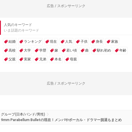
広告 / スポンサーリンク
人気のキーワード
いま話題のキーワード
結婚
ランキング
現在
人気
子供
身長
家族
高校
大学
学歴
嫁
若い頃
曲
馴れ初め
年齢
父親
実家
兄弟
本名
母親
広告 / スポンサーリンク
グループ(日本/バンド/男性)
9mm Parabellum Bulletの現在！メンバやボーカル・ドラマー脱退もまとめ