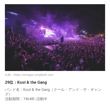
出典：
https://images.unsplash.com
29位：Kool & the Gang
バンド名：Kool & the Gang（クール・アンド・ザ・ギャン
グ）
活動期間：1964年-活動中