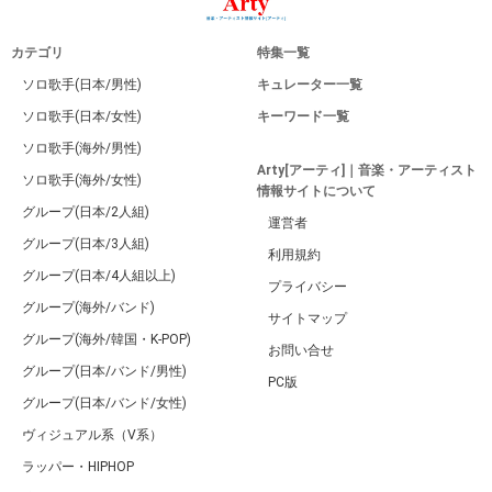
カテゴリ
特集一覧
ソロ歌手(日本/男性)
キュレーター一覧
ソロ歌手(日本/女性)
キーワード一覧
ソロ歌手(海外/男性)
Arty[アーティ]｜音楽・アーティスト
ソロ歌手(海外/女性)
情報サイトについて
グループ(日本/2人組)
運営者
グループ(日本/3人組)
利用規約
グループ(日本/4人組以上)
プライバシー
グループ(海外/バンド)
サイトマップ
グループ(海外/韓国・K-POP)
お問い合せ
グループ(日本/バンド/男性)
PC版
グループ(日本/バンド/女性)
ヴィジュアル系（V系）
ラッパー・HIPHOP