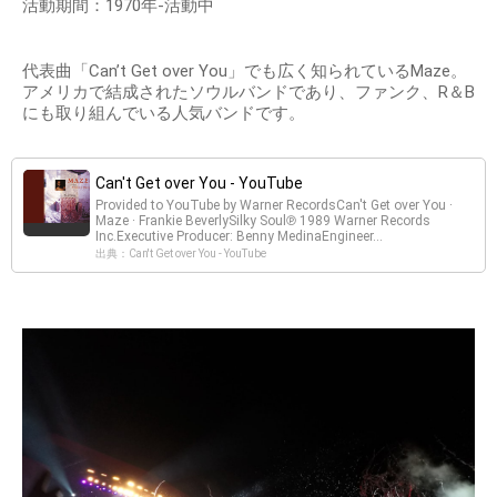
活動期間：1970年-活動中
代表曲「Can’t Get over You」でも広く知られているMaze。
アメリカで結成されたソウルバンドであり、ファンク、R＆B
にも取り組んでいる人気バンドです。
Can't Get over You - YouTube
Provided to YouTube by Warner RecordsCan't Get over You ·
Maze · Frankie BeverlySilky Soul℗ 1989 Warner Records
Inc.Executive Producer: Benny MedinaEngineer...
出典：Can't Get over You - YouTube