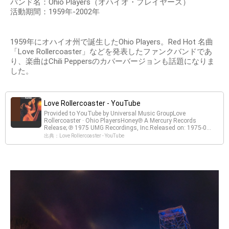
バンド名：Ohio Players（オハイオ・プレイヤーズ）
活動期間：1959年-2002年
1959年にオハイオ州で誕生したOhio Players。Red Hot 名曲
「Love Rollercoaster」などを発表したファンクバンドであ
り、楽曲はChili Peppersのカバーバージョンも話題になりま
した。
Love Rollercoaster - YouTube
Provided to YouTube by Universal Music GroupLove
Rollercoaster · Ohio PlayersHoney℗ A Mercury Records
Release; ℗ 1975 UMG Recordings, Inc.Released on: 1975-0...
出典：Love Rollercoaster - YouTube