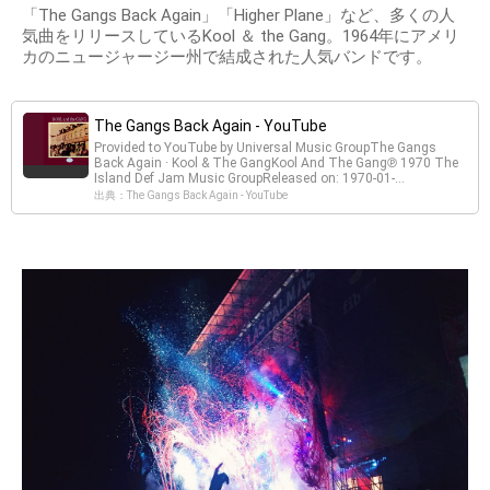
「The Gangs Back Again」「Higher Plane」など、多くの人
気曲をリリースしているKool ＆ the Gang。1964年にアメリ
カのニュージャージー州で結成された人気バンドです。
The Gangs Back Again - YouTube
Provided to YouTube by Universal Music GroupThe Gangs
Back Again · Kool & The GangKool And The Gang℗ 1970 The
Island Def Jam Music GroupReleased on: 1970-01-...
出典：The Gangs Back Again - YouTube