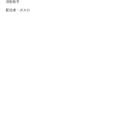
演歌歌手
配信者・ボカロ
音楽家
人気曲・アルバム
テレビ・主題歌
ランキング
Copyright (C) Arty[アーティ]｜音楽・アーティスト情報サイト