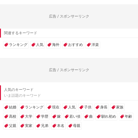
広告 / スポンサーリンク
関連するキーワード
ランキング
人気
海外
おすすめ
洋楽
広告 / スポンサーリンク
人気のキーワード
いま話題のキーワード
結婚
ランキング
現在
人気
子供
身長
家族
高校
大学
学歴
嫁
若い頃
曲
馴れ初め
年齢
父親
実家
兄弟
本名
母親