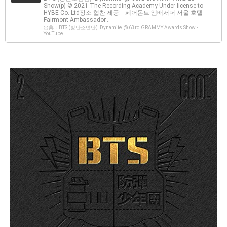
Show(p) © 2021 The Recording Academy Under license to
HYBE Co. Ltd장소 협찬 제공: - 페어몬트 앰배서더 서울 호텔
Fairmont Ambassador...
出典：BTS (방탄소년단) 'Dynamite' @ 63rd GRAMMY Awards Show -
YouTube