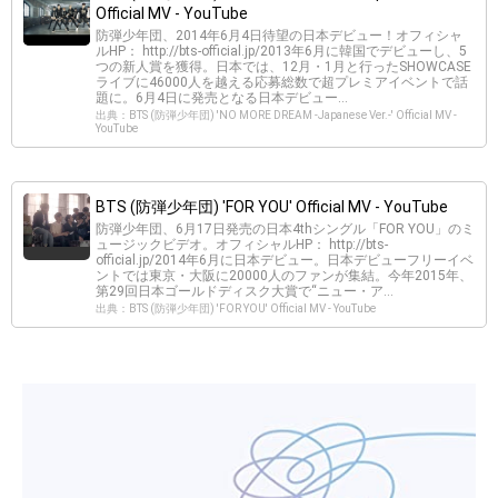
Official MV - YouTube
防弾少年団、2014年6月4日待望の日本デビュー！オフィシャ
ルHP： http://bts-official.jp/2013年6月に韓国でデビューし、5
つの新人賞を獲得。日本では、12月・1月と行ったSHOWCASE
ライブに46000人を越える応募総数で超プレミアイベントで話
題に。6月4日に発売となる日本デビュー...
出典：BTS (防弾少年団) 'NO MORE DREAM -Japanese Ver.-' Official MV -
YouTube
BTS (防弾少年団) 'FOR YOU' Official MV - YouTube
防弾少年団、6月17日発売の日本4thシングル「FOR YOU」のミ
ュージックビデオ。オフィシャルHP： http://bts-
official.jp/2014年6月に日本デビュー。日本デビューフリーイベ
ントでは東京・大阪に20000人のファンが集結。今年2015年、
第29回日本ゴールドディスク大賞で“ニュー・ア...
出典：BTS (防弾少年団) 'FOR YOU' Official MV - YouTube