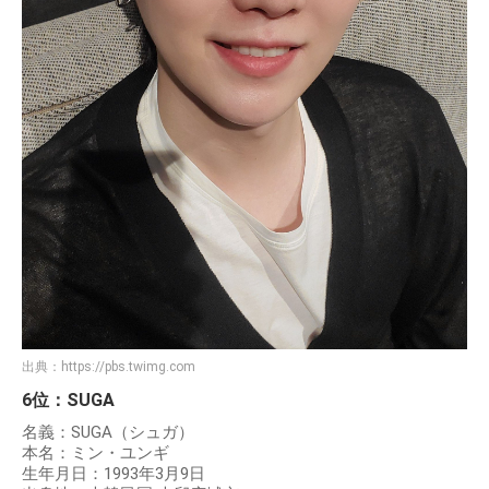
出典：
https://pbs.twimg.com
6位：SUGA
名義：SUGA（シュガ）
本名：ミン・ユンギ
生年月日：1993年3月9日