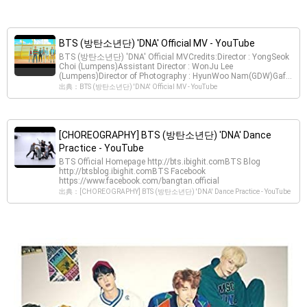
BTS (방탄소년단) 'DNA' Official MV - YouTube
​BTS (방탄소년단) 'DNA' Official MVCredits:Director : YongSeok
Choi (Lumpens)Assistant Director : WonJu Lee
(Lumpens)Director of Photography : HyunWoo Nam(GDW)Gaf...
出典：BTS (방탄소년단) 'DNA' Official MV - YouTube
[CHOREOGRAPHY] BTS (방탄소년단) 'DNA' Dance
Practice - YouTube
BTS Official Homepage http://bts.ibighit.comBTS Blog
http://btsblog.ibighit.comBTS Facebook
https://www.facebook.com/bangtan.official
出典：[CHOREOGRAPHY] BTS (방탄소년단) 'DNA' Dance Practice - YouTube