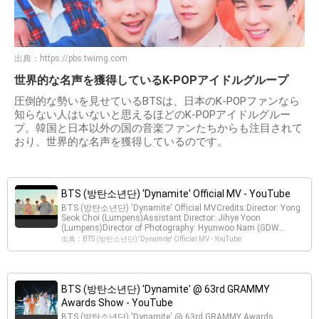
出典：
https://pbs.twimg.com
世界的な名声を獲得しているK-POPアイドルグループ
圧倒的な勢いを見せているBTSは、日本のK-POPファンなら
知らない人はいないと思えるほどのK-POPアイドルグルー
プ。韓国と日本以外の国の音楽ファンたちからも注目されて
おり、世界的な名声を獲得しているのです。
BTS (방탄소년단) 'Dynamite' Official MV - YouTube
BTS (방탄소년단) 'Dynamite' Official MVCredits:Director: Yong
Seok Choi (Lumpens)Assistant Director: Jihye Yoon
(Lumpens)Director of Photography: Hyunwoo Nam (GDW...
出典：BTS (방탄소년단) 'Dynamite' Official MV - YouTube
BTS (방탄소년단) 'Dynamite' @ 63rd GRAMMY
Awards Show - YouTube
BTS (방탄소년단) 'Dynamite' @ 63rd GRAMMY Awards