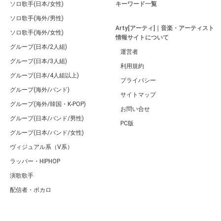
ソロ歌手(日本/女性)
キーワード一覧
ソロ歌手(海外/男性)
Arty[アーティ]｜音楽・アーティスト
ソロ歌手(海外/女性)
情報サイトについて
グループ(日本/2人組)
運営者
グループ(日本/3人組)
利用規約
グループ(日本/4人組以上)
プライバシー
グループ(海外/バンド)
サイトマップ
グループ(海外/韓国・K-POP)
お問い合せ
グループ(日本/バンド/男性)
PC版
グループ(日本/バンド/女性)
ヴィジュアル系（V系）
ラッパー・HIPHOP
演歌歌手
配信者・ボカロ
音楽家
人気曲・アルバム