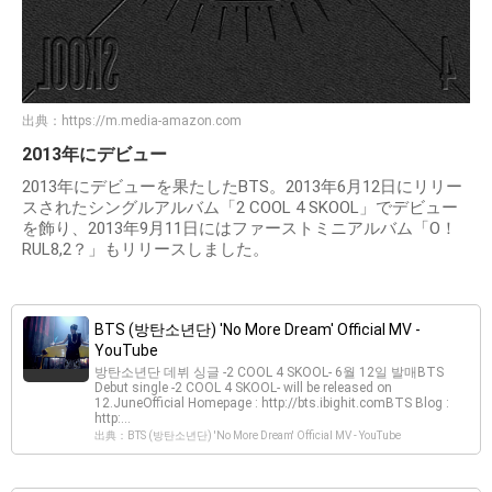
出典：
https://m.media-amazon.com
2013年にデビュー
2013年にデビューを果たしたBTS。2013年6月12日にリリー
スされたシングルアルバム「2 COOL 4 SKOOL」でデビュー
を飾り、2013年9月11日にはファーストミニアルバム「O！
RUL8,2？」もリリースしました。
BTS (방탄소년단) 'No More Dream' Official MV -
YouTube
방탄소년단 데뷔 싱글 -2 COOL 4 SKOOL- 6월 12일 발매BTS
Debut single -2 COOL 4 SKOOL- will be released on
12.JuneOfficial Homepage : http://bts.ibighit.comBTS Blog :
http:...
出典：BTS (방탄소년단) 'No More Dream' Official MV - YouTube