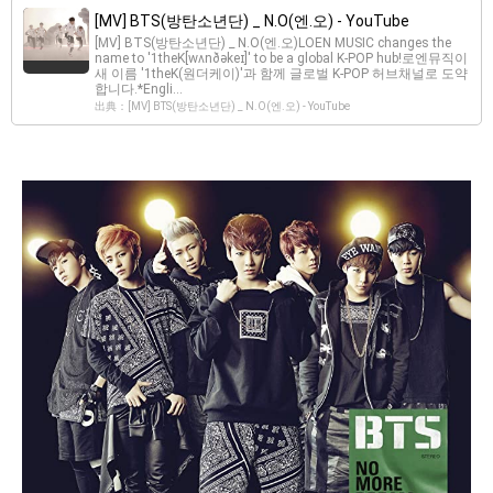
[MV] BTS(방탄소년단) _ N.O(엔.오) - YouTube
[MV] BTS(방탄소년단) _ N.O(엔.오)LOEN MUSIC changes the
name to '1theK[wʌnðəkeɪ]' to be a global K-POP hub!로엔뮤직이
새 이름 '1theK(원더케이)'과 함께 글로벌 K-POP 허브채널로 도약
합니다.*Engli...
出典：[MV] BTS(방탄소년단) _ N.O(엔.오) - YouTube