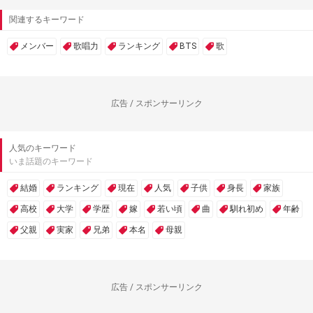
関連するキーワード
メンバー
歌唱力
ランキング
BTS
歌
広告 / スポンサーリンク
人気のキーワード
いま話題のキーワード
結婚
ランキング
現在
人気
子供
身長
家族
高校
大学
学歴
嫁
若い頃
曲
馴れ初め
年齢
父親
実家
兄弟
本名
母親
広告 / スポンサーリンク