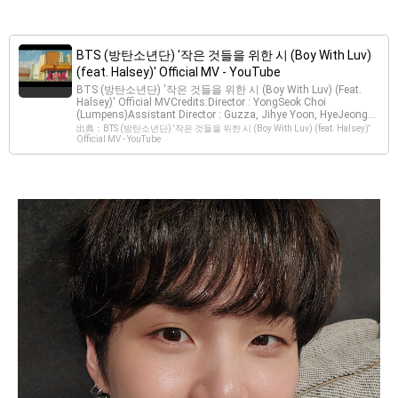
BTS (방탄소년단) '작은 것들을 위한 시 (Boy With Luv)
(feat. Halsey)' Official MV - YouTube
BTS (방탄소년단) '작은 것들을 위한 시 (Boy With Luv) (Feat.
Halsey)' Official MVCredits:Director : YongSeok Choi
(Lumpens)Assistant Director : Guzza, Jihye Yoon, HyeJeong...
出典：BTS (방탄소년단) '작은 것들을 위한 시 (Boy With Luv) (feat. Halsey)'
Official MV - YouTube