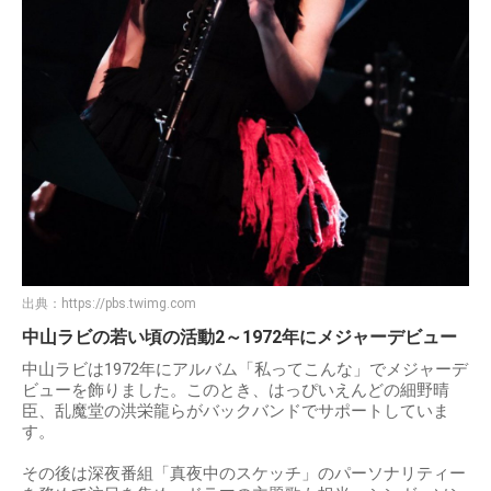
出典：
https://pbs.twimg.com
中山ラビの若い頃の活動2～1972年にメジャーデビュー
中山ラビは1972年にアルバム「私ってこんな」でメジャーデ
ビューを飾りました。このとき、はっぴいえんどの細野晴
臣、乱魔堂の洪栄龍らがバックバンドでサポートしていま
す。
その後は深夜番組「真夜中のスケッチ」のパーソナリティー