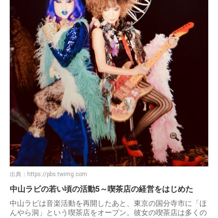
出典：
https://pbs.twimg.com
中山ラビの若い頃の活動5～喫茶店の経営をはじめた
中山ラビは音楽活動を再開したあと、東京の国分寺市に「ほ
んやら洞」という喫茶店をオープン。彼女の喫茶店は多くの