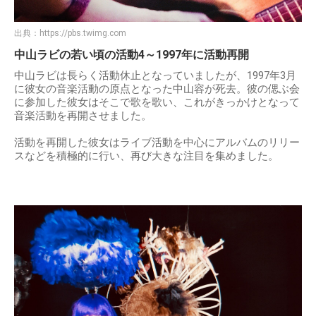
出典：
https://pbs.twimg.com
中山ラビの若い頃の活動4～1997年に活動再開
中山ラビは長らく活動休止となっていましたが、1997年3月
に彼女の音楽活動の原点となった中山容が死去。彼の偲ぶ会
に参加した彼女はそこで歌を歌い、これがきっかけとなって
音楽活動を再開させました。
活動を再開した彼女はライブ活動を中心にアルバムのリリー
スなどを積極的に行い、再び大きな注目を集めました。