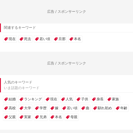
広告 / スポンサーリンク
関連するキーワード
現在
死去
若い頃
旦那
本名
広告 / スポンサーリンク
人気のキーワード
いま話題のキーワード
結婚
ランキング
現在
人気
子供
身長
家族
高校
大学
学歴
嫁
若い頃
曲
馴れ初め
年齢
父親
実家
兄弟
本名
母親