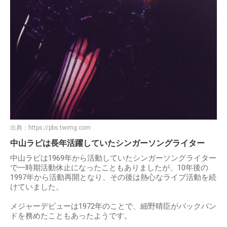
出典：
https://pbs.twimg.com
中山ラビは長年活躍していたシンガーソングライター
中山ラビは1969年から活動していたシンガーソングライター
で一時期活動休止になったこともありましたが、10年後の
1997年から活動再開となり、その後は熱心なライブ活動を続
けていました。
メジャーデビューは1972年のことで、細野晴臣がバックバン
ドを務めたこともあったようです。