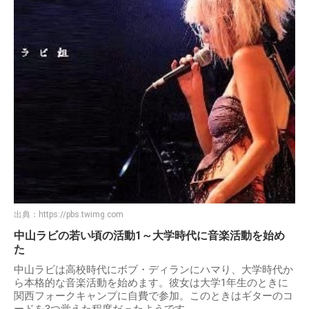
出典：
https://pbs.twimg.com
中山ラビの若い頃の活動1～大学時代に音楽活動を始め
た
中山ラビは高校時代にボブ・ディランにハマり、大学時代か
ら本格的な音楽活動を始めます。彼女は大学1年生のときに
関西フォークキャンプに自費で参加。このときはギターのコ
ードを3つ覚えた程度だったようです。