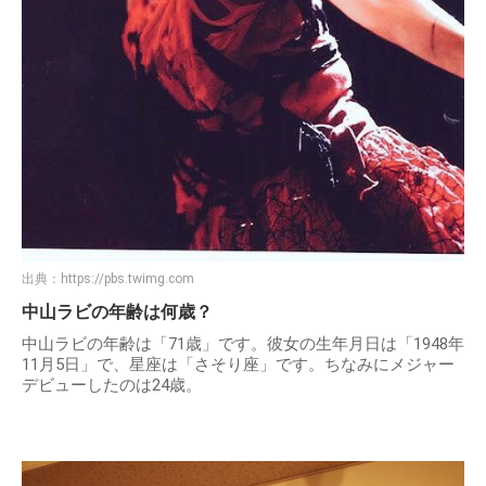
出典：
https://pbs.twimg.com
中山ラビの年齢は何歳？
中山ラビの年齢は「71歳」です。彼女の生年月日は「1948年
11月5日」で、星座は「さそり座」です。ちなみにメジャー
デビューしたのは24歳。