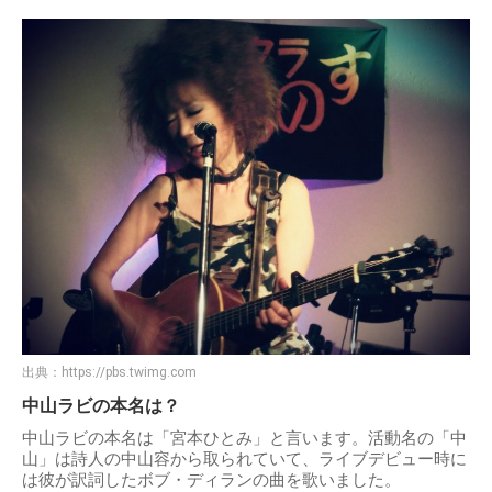
出典：
https://pbs.twimg.com
中山ラビの本名は？
中山ラビの本名は「宮本ひとみ」と言います。活動名の「中
山」は詩人の中山容から取られていて、ライブデビュー時に
は彼が訳詞したボブ・ディランの曲を歌いました。