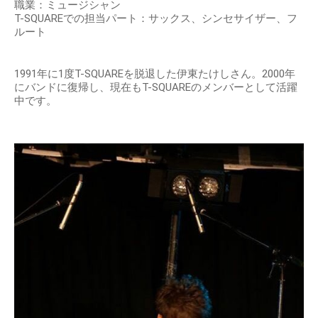
職業：ミュージシャン
T-SQUAREでの担当パート：サックス、シンセサイザー、フ
ルート
1991年に1度T-SQUAREを脱退した伊東たけしさん。2000年
にバンドに復帰し、現在もT-SQUAREのメンバーとして活躍
中です。