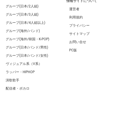
情報サイトについて
グループ(日本/2人組)
運営者
グループ(日本/3人組)
利用規約
グループ(日本/4人組以上)
プライバシー
グループ(海外/バンド)
サイトマップ
グループ(海外/韓国・K-POP)
お問い合せ
グループ(日本/バンド/男性)
PC版
グループ(日本/バンド/女性)
ヴィジュアル系（V系）
ラッパー・HIPHOP
演歌歌手
配信者・ボカロ
音楽家
人気曲・アルバム
テレビ・主題歌
ランキング