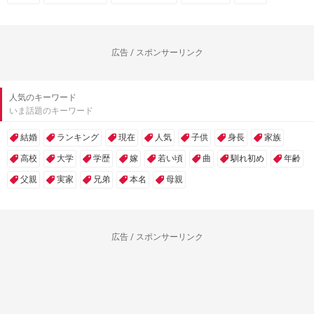
広告 / スポンサーリンク
人気のキーワード
いま話題のキーワード
結婚
ランキング
現在
人気
子供
身長
家族
高校
大学
学歴
嫁
若い頃
曲
馴れ初め
年齢
父親
実家
兄弟
本名
母親
広告 / スポンサーリンク