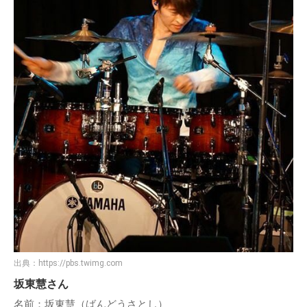
出典：
https://pbs.twimg.com
坂東慧さん
名前：坂東慧（ばんどうさとし）