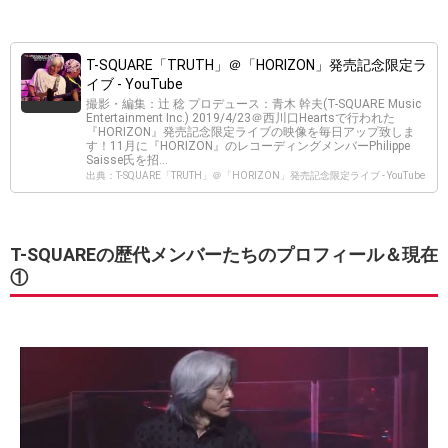
T-SQUARE「TRUTH」＠「HORIZON」発売記念限定ラ
イブ - YouTube
撮影・編集：辻 稔 プロデュース：青木 幹夫(T-SQUARE Music
Entertainment Inc.) 2019/4/23＠西川口Heartsで行われた
『HORIZON』発売記念限定ライブの映像を毎日アップ致しま
す！11月に『HORIZON』のレコーディングメンバーPhilippe
Saisse氏を招...
出典：T-SQUARE「TRUTH」＠「HORIZON」発売記念限定ライブ - YouTube
T-SQUAREの歴代メンバーたちのプロフィール＆現在
①