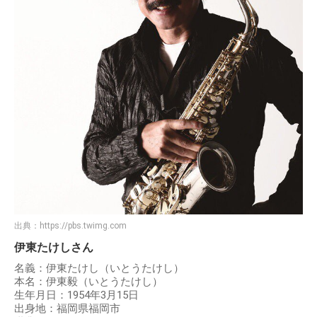
出典：
https://pbs.twimg.com
伊東たけしさん
名義：伊東たけし（いとうたけし）
本名：伊東毅（いとうたけし）
生年月日：1954年3月15日
出身地：福岡県福岡市