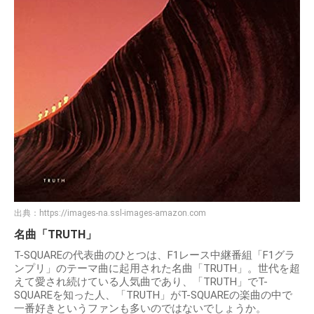
出典：
https://images-na.ssl-images-amazon.com
名曲「TRUTH」
T-SQUAREの代表曲のひとつは、F1レース中継番組「F1グラ
ンプリ」のテーマ曲に起用された名曲「TRUTH」。世代を超
えて愛され続けている人気曲であり、「TRUTH」でT-
SQUAREを知った人、「TRUTH」がT-SQUAREの楽曲の中で
一番好きというファンも多いのではないでしょうか。