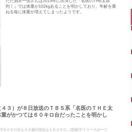
ただ酒井一佳さんは2019年に出演した『名医のTHE太鼓
判！』では体重が102kgあることを明かしており、年齢を重
ねる毎に体重が増えてしまったようです。
（４３）が８日放送のＴＢＳ系「名医のＴＨＥ太
体重がかつては６０キロ台だったことを明かし
で６０キロ台も４３歳の現在は１０２キロ…/芸能/デイリースポーツ