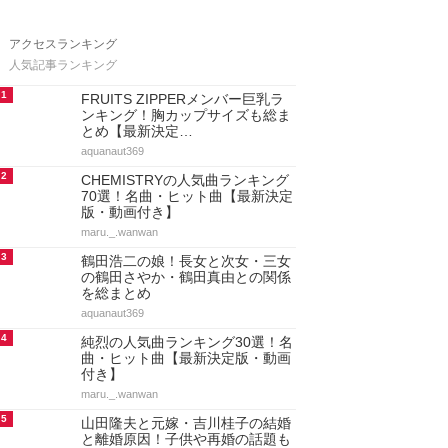
アクセスランキング
人気記事ランキング
1
FRUITS ZIPPERメンバー巨乳ラ
ンキング！胸カップサイズも総ま
とめ【最新決定…
aquanaut369
2
CHEMISTRYの人気曲ランキング
70選！名曲・ヒット曲【最新決定
版・動画付き】
maru._.wanwan
3
鶴田浩二の娘！長女と次女・三女
の鶴田さやか・鶴田真由との関係
を総まとめ
aquanaut369
4
純烈の人気曲ランキング30選！名
曲・ヒット曲【最新決定版・動画
付き】
maru._.wanwan
5
山田隆夫と元嫁・吉川桂子の結婚
と離婚原因！子供や再婚の話題も