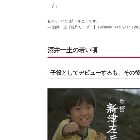
す。
私のデベソは臍ヘルニアです。
— 酒井一圭【純烈リーダー】 (@sakai_kazuyoshi)
20
酒井一圭の若い頃
子役としてデビューするも、その