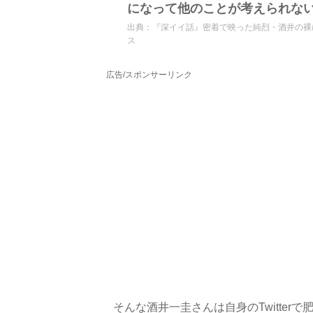
になって他のことが考えられな
出典：
『深イイ話』密着で映った純烈・酒井の裸に騒然
ス
広告/スポンサーリンク
そんな酒井一圭さんは自身のTwitte