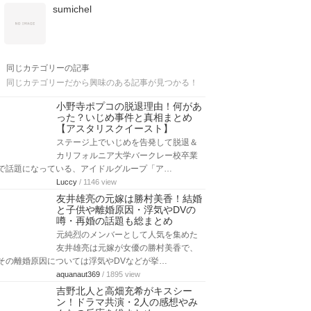
sumichel
同じカテゴリーの記事
同じカテゴリーだから興味のある記事が見つかる！
小野寺ポプコの脱退理由！何があ
った？いじめ事件と真相まとめ
【アスタリスクイースト】
ステージ上でいじめを告発して脱退＆
カリフォルニア大学バークレー校卒業
で話題になっている、アイドルグループ「ア…
Luccy
/ 1146 view
友井雄亮の元嫁は勝村美香！結婚
と子供や離婚原因・浮気やDVの
噂・再婚の話題も総まとめ
元純烈のメンバーとして人気を集めた
友井雄亮は元嫁が女優の勝村美香で、
その離婚原因については浮気やDVなどが挙…
aquanaut369
/ 1895 view
吉野北人と高畑充希がキスシー
ン！ドラマ共演・2人の感想やみ