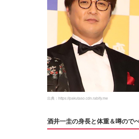
出典：
https://pakutaso.cdn.rabify.me
酒井一圭の身長と体重＆噂ので