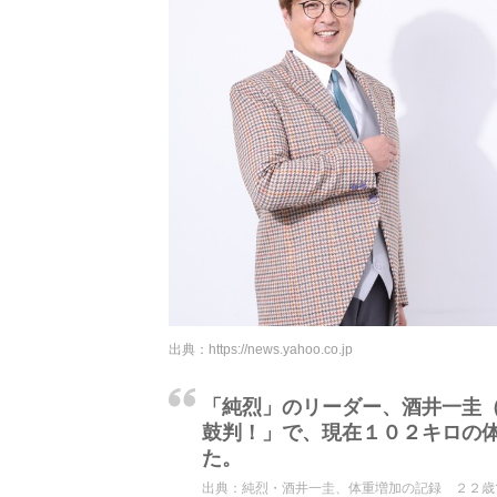
出典：
https://news.yahoo.co.jp
「純烈」のリーダー、酒井一圭
鼓判！」で、現在１０２キロの
た。
出典：
純烈・酒井一圭、体重増加の記録 ２２歳