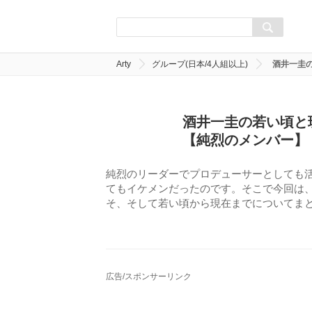
Arty
グループ(日本/4人組以上)
酒井一圭
酒井一圭の若い頃と
【純烈のメンバー】
純烈のリーダーでプロデューサーとしても
てもイケメンだったのです。そこで今回は
そ、そして若い頃から現在までについてま
広告/スポンサーリンク