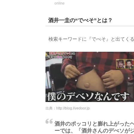
online
酒井一圭の“でべそ”とは？
検索キーワードに『でべそ』と出てく
出典：
http://blog.livedoor.jp
酒井のポッコリと膨れ上がった
ーでは、「酒井さんのデべソが