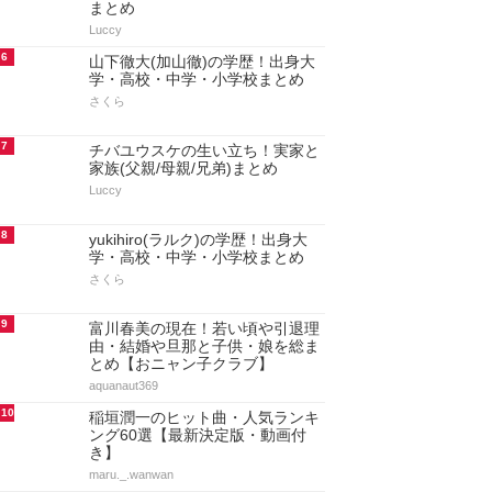
まとめ
Luccy
6
山下徹大(加山徹)の学歴！出身大
学・高校・中学・小学校まとめ
さくら
7
チバユウスケの生い立ち！実家と
家族(父親/母親/兄弟)まとめ
Luccy
8
yukihiro(ラルク)の学歴！出身大
学・高校・中学・小学校まとめ
さくら
9
富川春美の現在！若い頃や引退理
由・結婚や旦那と子供・娘を総ま
とめ【おニャン子クラブ】
aquanaut369
10
稲垣潤一のヒット曲・人気ランキ
ング60選【最新決定版・動画付
き】
maru._.wanwan