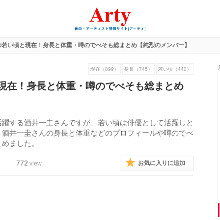
の若い頃と現在！身長と体重・噂のでべそも総まとめ【純烈のメンバー】
現在（899）
身長（745）
若い頃（440）
現在！身長と体重・噂のでべそも総まとめ
活躍する酒井一圭さんですが、若い頃は俳優として活躍しと
、酒井一圭さんの身長と体重などのプロフィールや噂のでべ
とめました。
772
お気に入りに追加
view