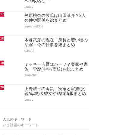
への改名な…
Luccy
17
笠原桃奈の彼氏は山田涼介？2人
の仲や関係を総まとめ
aquanaut369
18
木暮武彦の現在！身長と若い頃の
活躍・今の仕事を総まとめ
passpi
19
ミッキー吉野はハーフ？実家や家
族・学歴(中学/高校)を総まとめ
sumichel
20
上野耕平の両親！実家と家族(父
親/母親)＆彼女や結婚情報まとめ
Luccy
人気のキーワード
いま話題のキーワード