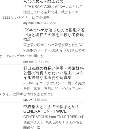
んなの反応を総まとめ
「THE RAMPAGE」のボーカルとして
活動している吉野北斗。彼はドラマ
「1122 いいふうふ」にて高畑充…
aquanaut369
/ 488 view
ISSAのハゲが治ったのは植毛？若
い頃と現在の画像を比較して徹底
検証
実は若い頃からハゲ疑惑が囁かれたDA
PUMPのリーダーISSA(イッサ)さんです
が、そのハゲがいつの間にか…
passpi
/ 1471 view
野口衣織の身長と体重・整形疑惑
と昔の写真！かわいい理由・スタ
イル抜群な水着姿や写真集…
=LOVE(イコラブ)のメンバー野口衣織の
身長・体重、整形など、ビジュアルや
スタイルに関する情報をまとめまし…
Luccy
/ 140 view
中務裕太とサナの関係まとめ！
GENERATION・TWICE
GENERATIONS from EXILE TRIBEの中
務裕太さんとTWICEのサナさんのある
関係が、双…