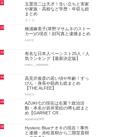
11
玉置浩二は天才！生い立ちと実家
や家族・高校など学歴・年収も総
まとめ
さくら
12
橋浦麻美子(草野マサムネのストー
カー)の現在！顔写真と逮捕まとめ
Luccy
13
有名な日本人ベーシスト25人！人
気ランキング【最新決定版】
maru._.wanwan
14
高見沢俊彦の若い頃や年齢！すっ
ぴん・身長や筋肉も総まとめ
【THE ALFEE】
kent.n
15
AZUKI七の現在は右翼？政治活
動・本名が岩井里絵の噂も総まと
め【GARNET CR…
aquanaut369
16
Hysteric Blueナオキの現在！事件
と逮捕・赤松直樹から二階堂直樹