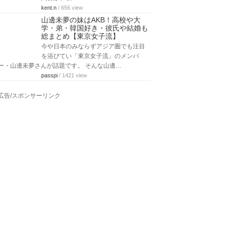
kent.n
/ 656 view
山邊未夢の妹はAKB！高校や大
学・弟・韓国好き・彼氏や結婚も
総まとめ【東京女子流】
今や日本のみならずアジア圏でも注目
を浴びてい「東京女子流」のメンバ
ー・山邊未夢さんが話題です。 そんな山邊…
passpi
/ 1421 view
広告/スポンサーリンク