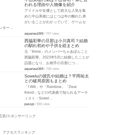
われる理由や人物像を紹介
アイドルや女優として絶大な人気を集
めた中山美穂にはじつは年の離れた弟
がいることがわかっていて、ゲームセ
ンター…
aquanaut369
/ 707 view
西脇彩華の旦那は小川真司？結婚
の馴れ初めや子供を総まとめ
元「9nine」のメンバーちゃあぽんこと
西脇彩華。2023年5月に結婚したことが
話題になり、お相手の旦那につ…
aquanaut369
/ 705 view
Soweluの彼氏や結婚は？平岡祐太
との破局原因もまとめ
「I Will」や「Rainbow」「Dear
friend」などの代表曲で知られるアーテ
ィスト・Sowel…
passpi
/ 955 view
広告/スポンサーリンク
アクセスランキング