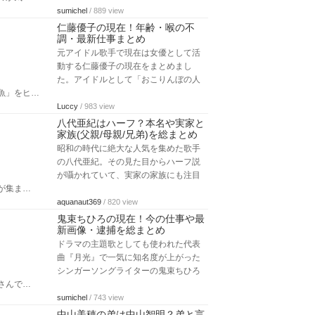
sumichel
/ 889 view
仁藤優子の現在！年齢・喉の不
調・最新仕事まとめ
元アイドル歌手で現在は女優として活
動する仁藤優子の現在をまとめまし
た。アイドルとして「おこりんぼの人
魚」をヒ…
Luccy
/ 983 view
八代亜紀はハーフ？本名や実家と
家族(父親/母親/兄弟)を総まとめ
昭和の時代に絶大な人気を集めた歌手
の八代亜紀。その見た目からハーフ説
が囁かれていて、実家の家族にも注目
が集ま…
aquanaut369
/ 820 view
鬼束ちひろの現在！今の仕事や最
新画像・逮捕を総まとめ
ドラマの主題歌としても使われた代表
曲『月光』で一気に知名度が上がった
シンガーソングライターの鬼束ちひろ
さんで…
sumichel
/ 743 view
中山美穂の弟は中山智明？弟と言