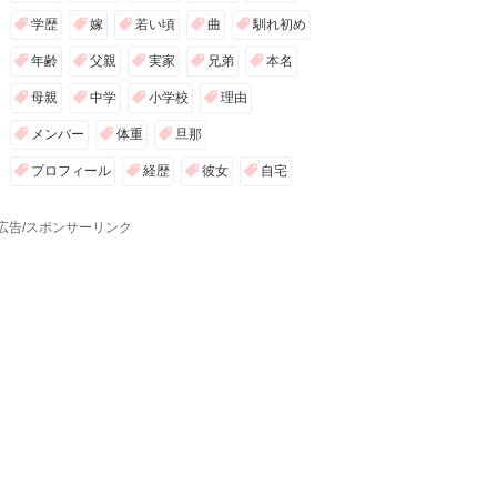
学歴
嫁
若い頃
曲
馴れ初め
年齢
父親
実家
兄弟
本名
母親
中学
小学校
理由
メンバー
体重
旦那
プロフィール
経歴
彼女
自宅
広告/スポンサーリンク