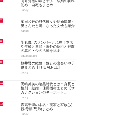
向井秀徳の嫁と子供！結婚の馴れ
初め・自宅もまとめ
Luccy
7
峯田和伸の歴代彼女や結婚情報～
奥さんだと噂になった女優も紹介
passpi
8
聖飢魔IIのメンバーと現在！本名
や年齢と素顔・海外の反応と解散
の真相・今の活動を総ま…
aquanaut369
9
桜井賢の結婚！嫁との出会いや子
供まとめ【THE ALFEE】
Luccy
10
岡崎英美の暗黒時代とは？身長と
性別・結婚・使用機材まとめ【サ
カナクションのキーボード…
Luccy
11
森高千里の本名・実家と家族(父
親/母親/兄弟)まとめ
Luccy