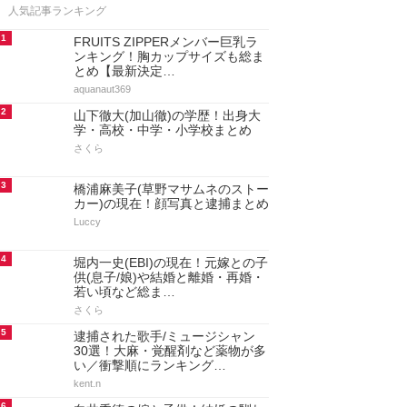
人気記事ランキング
1
FRUITS ZIPPERメンバー巨乳ラ
ンキング！胸カップサイズも総ま
とめ【最新決定…
aquanaut369
2
山下徹大(加山徹)の学歴！出身大
学・高校・中学・小学校まとめ
さくら
3
橋浦麻美子(草野マサムネのストー
カー)の現在！顔写真と逮捕まとめ
Luccy
4
堀内一史(EBI)の現在！元嫁との子
供(息子/娘)や結婚と離婚・再婚・
若い頃など総ま…
さくら
5
逮捕された歌手/ミュージシャン
30選！大麻・覚醒剤など薬物が多
い／衝撃順にランキング…
kent.n
6