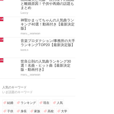
と離婚原因！子供や再婚の話題も
まとめ
Luccy
18
神聖かまってちゃんの人気曲ラン
キング40選！動画付き【最新決定
版】
maru._.wanwan
19
音楽プロダクション/事務所の大手
ランキングTOP20【最新決定版】
kent.n
20
世良公則の人気曲ランキング30
選！名曲・ヒット曲【最新決定
版・動画付き】
maru._.wanwan
人気のキーワード
いま話題のキーワード
結婚
ランキング
現在
人気
子供
身長
家族
高校
大学