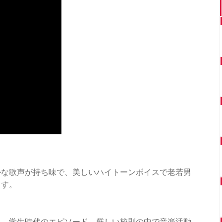
やかな歌声が持ち味で、美しいハイトーンボイスで老若男
ます。
名、学生時代のエピソード、厳しい校則の中で音楽活動