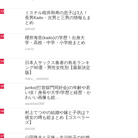
12
ミスチル桜井和寿の息子は3人！
長男Kaito・次男と三男の情報もま
とめ
passpi
13
櫻井海音(kaito)の学歴！出身大
学・高校・中学・小学校まとめ
Luccy
14
日本人サックス奏者の有名ランキ
ング90選・男性女性別【最新決定
版】
maru._.wanwan
15
junko(打首獄門同好会)の年齢や若
い頃！身長や大学/学歴と経歴・か
わいい画像も総…
aquanaut369
16
村上てつやの結婚や嫁と子供は？
彼女の噂も総まとめ【ゴスペラー
ズ】
passpi
17
山田隆夫と元嫁・吉川桂子の結婚