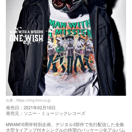
出典：
https://img.hmv.co.jp
発売日：2021年02月10日
発売元：ソニー・ミュージックレコーズ
MWAM10周年特別企画、デジタル3部作で先行配信した全曲
大型タイアップ付きシングルの待望のパッケージ化アルバム