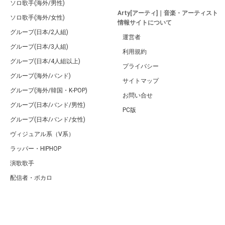
ソロ歌手(海外/男性)
Arty[アーティ]｜音楽・アーティスト
ソロ歌手(海外/女性)
情報サイトについて
グループ(日本/2人組)
運営者
グループ(日本/3人組)
利用規約
グループ(日本/4人組以上)
プライバシー
グループ(海外/バンド)
サイトマップ
グループ(海外/韓国・K-POP)
お問い合せ
グループ(日本/バンド/男性)
PC版
グループ(日本/バンド/女性)
ヴィジュアル系（V系）
ラッパー・HIPHOP
演歌歌手
配信者・ボカロ
音楽家
人気曲・アルバム
テレビ・主題歌