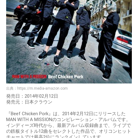
出典：
https://m.media-amazon.com
発売日：2014年02月12日
発売元：日本クラウン
『Beef Chicken Pork』は、2014年2月12日にリリースした
MAN WITH A MISSIONのコンピレーション・アルバムです。
インディーズ時代から、最新アルバム収録曲まで、ライブで
の鉄板タイトル12曲をセレクトした作品で、オリコンヒット
チャートでは最高2位にランクインしています。