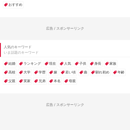
おすすめ
広告 / スポンサーリンク
人気のキーワード
いま話題のキーワード
結婚
ランキング
現在
人気
子供
身長
家族
高校
大学
学歴
嫁
若い頃
曲
馴れ初め
年齢
父親
実家
兄弟
本名
母親
広告 / スポンサーリンク