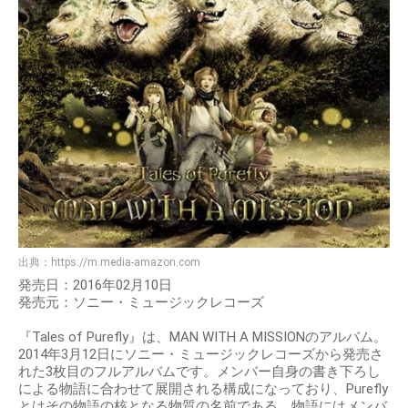
出典：
https://m.media-amazon.com
発売日：2016年02月10日
発売元：ソニー・ミュージックレコーズ
『Tales of Purefly』は、MAN WITH A MISSIONのアルバム。
2014年3月12日にソニー・ミュージックレコーズから発売さ
れた3枚目のフルアルバムです。メンバー自身の書き下ろし
による物語に合わせて展開される構成になっており、Purefly
とはその物語の核となる物質の名前である。物語にはメンバ