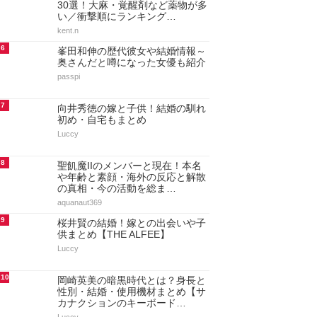
30選！大麻・覚醒剤など薬物が多
い／衝撃順にランキング…
kent.n
6
峯田和伸の歴代彼女や結婚情報～
奥さんだと噂になった女優も紹介
passpi
7
向井秀徳の嫁と子供！結婚の馴れ
初め・自宅もまとめ
Luccy
8
聖飢魔IIのメンバーと現在！本名
や年齢と素顔・海外の反応と解散
の真相・今の活動を総ま…
aquanaut369
9
桜井賢の結婚！嫁との出会いや子
供まとめ【THE ALFEE】
Luccy
10
岡崎英美の暗黒時代とは？身長と
性別・結婚・使用機材まとめ【サ
カナクションのキーボード…