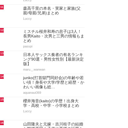
Luccy
11
森高千里の本名・実家と家族(父
親/母親/兄弟)まとめ
Luccy
12
ミスチル桜井和寿の息子は3人！
長男Kaito・次男と三男の情報もま
とめ
passpi
13
日本人サックス奏者の有名ランキ
ング90選・男性女性別【最新決定
版】
maru._.wanwan
14
junko(打首獄門同好会)の年齢や若
い頃！身長や大学/学歴と経歴・か
わいい画像も総…
aquanaut369
15
櫻井海音(kaito)の学歴！出身大
学・高校・中学・小学校まとめ
Luccy
16
山田隆夫と元嫁・吉川桂子の結婚