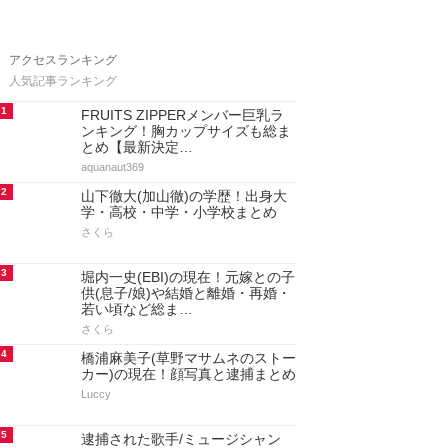
アクセスランキング
人気記事ランキング
1
FRUITS ZIPPERメンバー巨乳ラ
ンキング！胸カップサイズも総ま
とめ【最新決定…
aquanaut369
2
山下徹大(加山徹)の学歴！出身大
学・高校・中学・小学校まとめ
さくら
3
堀内一史(EBI)の現在！元嫁との子
供(息子/娘)や結婚と離婚・再婚・
若い頃など総ま…
さくら
4
橋浦麻美子(草野マサムネのストー
カー)の現在！顔写真と逮捕まとめ
Luccy
5
逮捕された歌手/ミュージシャン