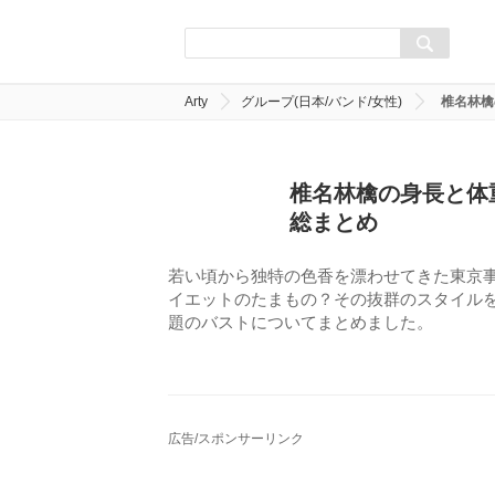
Arty
グループ(日本/バンド/女性)
椎名林檎
椎名林檎の身長と体
総まとめ
若い頃から独特の色香を漂わせてきた東京
イエットのたまもの？その抜群のスタイル
題のバストについてまとめました。
広告/スポンサーリンク