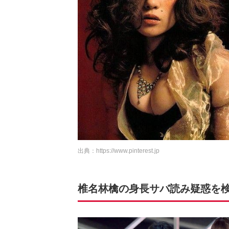
出典：
https://www.pinterest.jp
椎名林檎の身長サバ読み疑惑を