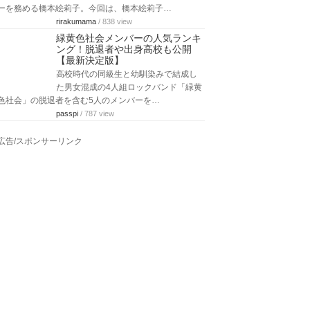
ーを務める橋本絵莉子。今回は、橋本絵莉子…
rirakumama
/ 838 view
緑黄色社会メンバーの人気ランキ
ング！脱退者や出身高校も公開
【最新決定版】
高校時代の同級生と幼馴染みで結成し
た男女混成の4人組ロックバンド「緑黄
色社会」の脱退者を含む5人のメンバーを…
passpi
/ 787 view
広告/スポンサーリンク