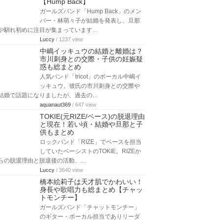
【Hump Back】
ガールズバンド「Hump Back」のメン
バー・林萌々子が結婚を発表し、旦那
や馴れ初めに注目が集まっています…
Luccy
/ 1237 view
中嶋イッキュウの結婚と離婚は？
市川刺身との交際・子供の妊娠疑
惑も総まとめ
人気バンド「tricot」のボーカル中嶋イ
ッキュウ。彼氏の市川刺身との交際や
結婚で話題になりましたが、過去の…
aquanaut369
/ 647 view
TOKIE(元RIZE/ベース)の脱退理由
と現在！若い頃・結婚や旦那と子
供もまとめ
ロックバンド「RIZE」でベースを担当
していたベーシストのTOKIE。RIZEか
らの脱退理由と脱退後の活動、…
Luccy
/ 3640 view
橋本絵莉子は天才肌でかわいい！
身長や歌唱力も総まとめ【チャッ
トモンチー】
ガールズバンド「チャットモンチー」
のギター・ボーカル担当でありリーダ