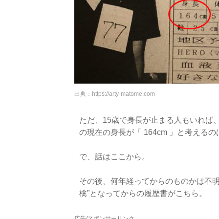
出典：
https://arty-matome.com
ただ、15歳で身長が止まる人もいれば
の現在の身長が「 164cm 」と考える
で、話はここから。
その後、何年経ってからのものかは不明
檎”となってからの履歴書がこちら。
広告/スポンサーリンク