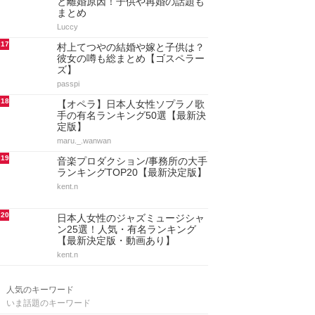
と離婚原因！子供や再婚の話題も
まとめ
Luccy
17
村上てつやの結婚や嫁と子供は？
彼女の噂も総まとめ【ゴスペラー
ズ】
passpi
18
【オペラ】日本人女性ソプラノ歌
手の有名ランキング50選【最新決
定版】
maru._.wanwan
19
音楽プロダクション/事務所の大手
ランキングTOP20【最新決定版】
kent.n
20
日本人女性のジャズミュージシャ
ン25選！人気・有名ランキング
【最新決定版・動画あり】
kent.n
人気のキーワード
いま話題のキーワード