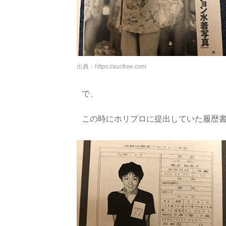
出典：
https://aucfree.com
で、
この時にホリプロに提出していた履歴