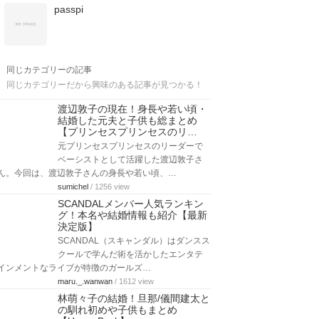
passpi
同じカテゴリーの記事
同じカテゴリーだから興味のある記事が見つかる！
渡辺敦子の現在！身長や若い頃・
結婚した元夫と子供も総まとめ
【プリンセスプリンセスのリ…
元プリンセスプリンセスのリーダーで
ベーシストとして活躍した渡辺敦子さ
ん。今回は、渡辺敦子さんの身長や若い頃、…
sumichel
/ 1256 view
SCANDALメンバー人気ランキン
グ！本名や結婚情報も紹介【最新
決定版】
SCANDAL（スキャンダル）はダンスス
クールで学んだ術を活かしたエンタテ
インメントなライブが特徴のガールズ…
maru._.wanwan
/ 1612 view
林萌々子の結婚！旦那/儀間建太と
の馴れ初めや子供もまとめ