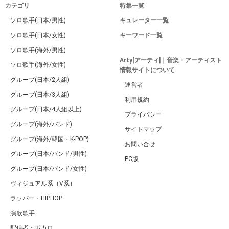
カテゴリ
特集一覧
ソロ歌手(日本/男性)
キュレーター一覧
ソロ歌手(日本/女性)
キーワード一覧
ソロ歌手(海外/男性)
Arty[アーティ]｜音楽・アーティスト
ソロ歌手(海外/女性)
情報サイトについて
グループ(日本/2人組)
運営者
グループ(日本/3人組)
利用規約
グループ(日本/4人組以上)
プライバシー
グループ(海外/バンド)
サイトマップ
グループ(海外/韓国・K-POP)
お問い合せ
グループ(日本/バンド/男性)
PC版
グループ(日本/バンド/女性)
ヴィジュアル系（V系）
ラッパー・HIPHOP
演歌歌手
配信者・ボカロ