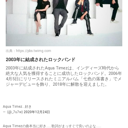
出典：
https://pbs.twimg.com
2003年に結成されたロックバンド
2003年に結成されたAqua Timezは、インディーズ時代から
絶大な人気を獲得することに成功したロックバンド。2006年
4月5日にリリースされたミニアルバム「七色の落書き」でメ
ジャーデビューを飾り、2018年に解散を迎えました。
Aqua Timez…好き
— ㅤ (@_7u7w)
2020年12月24日
Aqua Timezの曲本当に好き……歌詞がまっすぐで良いのよな……