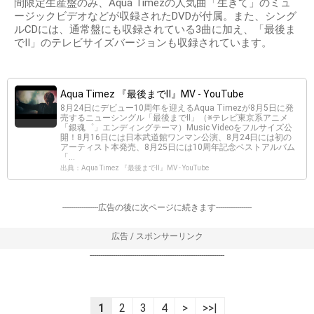
間限定生産盤のみ、Aqua Timezの人気曲「生きて」のミュ
ージックビデオなどが収録されたDVDが付属。また、シング
ルCDには、通常盤にも収録されている3曲に加え、「最後ま
でII」のテレビサイズバージョンも収録されています。
Aqua Timez 『最後までⅡ』MV - YouTube
8月24日にデビュー10周年を迎えるAqua Timezが8月5日に発
売するニューシングル「最後までⅡ」（※テレビ東京系アニメ
「銀魂゜」エンディングテーマ）Music Videoをフルサイズ公
開！8月16日には日本武道館ワンマン公演、8月24日には初の
アーティスト本発売、8月25日には10周年記念ベストアルバム
「...
出典：Aqua Timez 『最後までⅡ』MV - YouTube
-----------------広告の後に次ページに続きます-----------------
広告 / スポンサーリンク
----------------------------------------------------------------
1
2
3
4
>
>>|