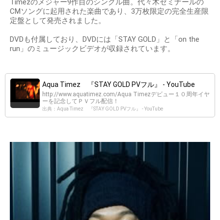
Timezのメジャー9作目のシングル曲。代々木ゼミナールの
CMソングに起用された楽曲であり、3万枚限定の完全生産限
定盤として発売されました。
DVDも付属しており、DVDには「STAY GOLD」と「on the
run」のミュージックビデオが収録されています。
Aqua Timez 『STAY GOLD PVフル』 - YouTube
http://www.aquatimez.com/Aqua Timezデビュー１０周年イヤ
ーを記念してＰＶフル配信！
出典：Aqua Timez 『STAY GOLD PVフル』 - YouTube