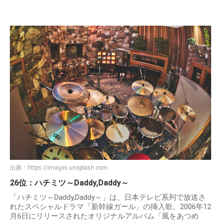
出典：
https://images.unsplash.com
26位：ハチミツ～Daddy,Daddy～
「ハチミツ～Daddy,Daddy～」は、日本テレビ系列で放送さ
れたスペシャルドラマ「新幹線ガール」の挿入歌。2006年12
月6日にリリースされたオリジナルアルバム「風をあつめ