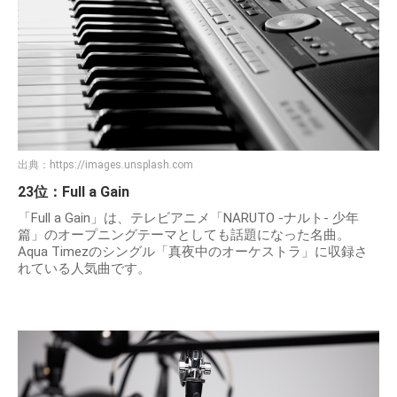
出典：
https://images.unsplash.com
23位：Full a Gain
「Full a Gain」は、テレビアニメ「NARUTO -ナルト- 少年
篇」のオープニングテーマとしても話題になった名曲。
Aqua Timezのシングル「真夜中のオーケストラ」に収録さ
れている人気曲です。