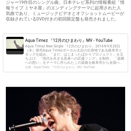
ジャー19作目のシングル曲。日本テレビ系列の情報番組「情
報ライブ ミヤネ屋」のエンディングテーマに起用された人
気曲であり、ミュージックビデオとオフショットムービーが
収録されているDVD付きの初回限定盤も発売されました。
Aqua Timez 『12月のひまわり』MV - YouTube
Aqua Timez New Single「12月のひまわり」2016年9月28日
（水）発売Aqua Timezボーカル太志の出身地である岐阜市と
タッグを組み、「まだ、はじまったばかりプロジェクト」を立
ち上げ、「現代を生きる若者への応援ソング」を制作。 「故郷
への想い」をテーマに作られたこの楽曲を岐阜市から全国へ...
出典：Aqua Timez 『12月のひまわり』MV - YouTube