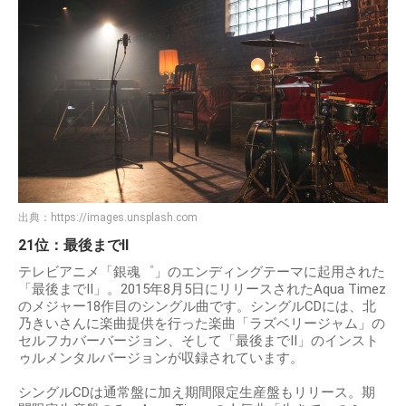
出典：
https://images.unsplash.com
21位：最後までII
テレビアニメ「銀魂゜」のエンディングテーマに起用された
「最後までII」。2015年8月5日にリリースされたAqua Timez
のメジャー18作目のシングル曲です。シングルCDには、北
乃きいさんに楽曲提供を行った楽曲「ラズベリージャム」の
セルフカバーバージョン、そして「最後までII」のインスト
ゥルメンタルバージョンが収録されています。
シングルCDは通常盤に加え期間限定生産盤もリリース。期