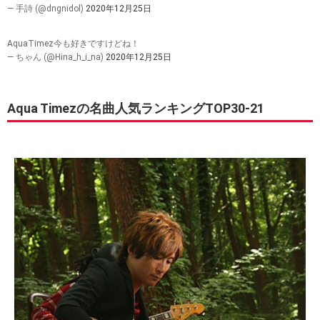
— 手詩 (@dngnidol)
2020年12月25日
AquaTimez今も好きですけどね！
— ちゃん (@Hina_h_i_na)
2020年12月25日
Aqua Timezの名曲人気ランキングTOP30-21