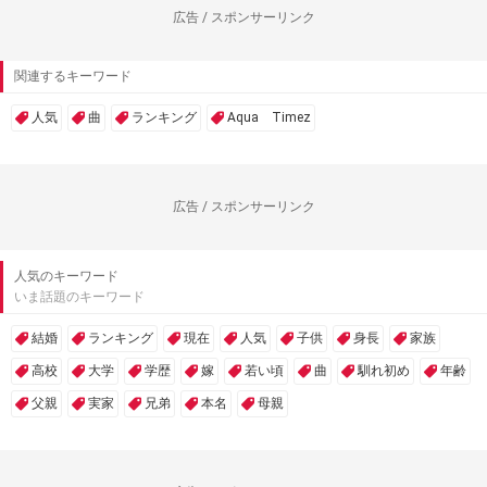
広告 / スポンサーリンク
関連するキーワード
人気
曲
ランキング
Aqua Timez
広告 / スポンサーリンク
人気のキーワード
いま話題のキーワード
結婚
ランキング
現在
人気
子供
身長
家族
高校
大学
学歴
嫁
若い頃
曲
馴れ初め
年齢
父親
実家
兄弟
本名
母親