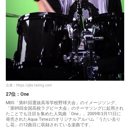
出典：
https://pbs.twimg.com
27位：One
MBS「第81回選抜高等学校野球大会」のイメージソング、
「第89回全国高校ラグビー大会」のテーマソングに起用され
たことでも注目を集めた人気曲「One」。2009年3月11日に
発売されたAqua Timezのオリジナルアルバム「うたい去り
し花」の12曲目に収録されている楽曲です。