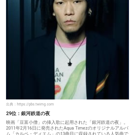
出典：
https://pbs.twimg.com
29位：銀河鉄道の夜
映画「豆富小僧」の挿入歌に起用された「銀河鉄道の夜」。
2011年2月16日に発売されたAqua Timezのオリジナルアルバ
ム「カルペ・ディエム」の13曲目に収録されている人気曲で