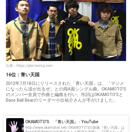
出典：
https://pbs.twimg.com
16位：青い天国
2012年7月18日にリリースされた「青い天国」は、「マジメ
になったら涙が出るぜ」との両A面シングル曲。OKAMOTO'S
のメンバー全員で作曲と編曲を行い、作詞はOKAMOTO'Sと
Base Ball Bearのリーダー小出祐介さんが手がけました。
OKAMOTO'S 『青い天国』 - YouTube
http://www.okamotos.net/ OKAMOTO'Sの新曲『青い天国』は
Base Ball Bearの小出祐介さんと歌詞を共作し、話題となって