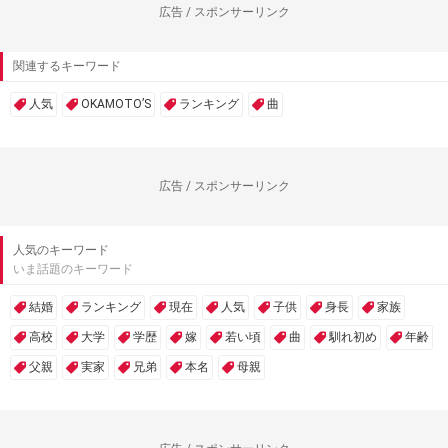
広告 / スポンサーリンク
関連するキーワード
人気
OKAMOTO’S
ランキング
曲
広告 / スポンサーリンク
人気のキーワード
いま話題のキーワード
結婚
ランキング
現在
人気
子供
身長
家族
高校
大学
学歴
嫁
若い頃
曲
馴れ初め
年齢
父親
実家
兄弟
本名
母親