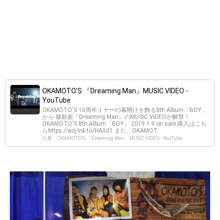
OKAMOTO'S 『Dreaming Man』MUSIC VIDEO -
YouTube
OKAMOTO'S 10周年イヤーの幕開けを飾る8th Album「BOY」
から 最新曲「Dreaming Man」のMUSIC VIDEOが解禁！
OKAMOTO'S 8th Album「BOY」 2019.1.9 on sale 購入はこち
らhttps://aoj.lnk.to/HA5d1 また、OKAMOT...
出典：OKAMOTO'S 『Dreaming Man』MUSIC VIDEO - YouTube