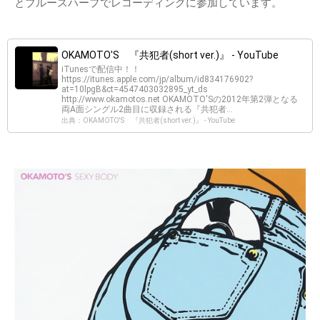
とブルースハープでレコーディングに参加しています。
OKAMOTO'S 『共犯者(short ver.)』 - YouTube
iTunesで配信中！！
https://itunes.apple.com/jp/album/id834176902?
at=10lpgB&ct=4547403032895_yt_ds
http://www.okamotos.net OKAMOTO'Sの2012年第2弾となる
両A面シングル2曲目に収録される『共犯者...
出典：OKAMOTO'S 『共犯者(short ver.)』 - YouTube