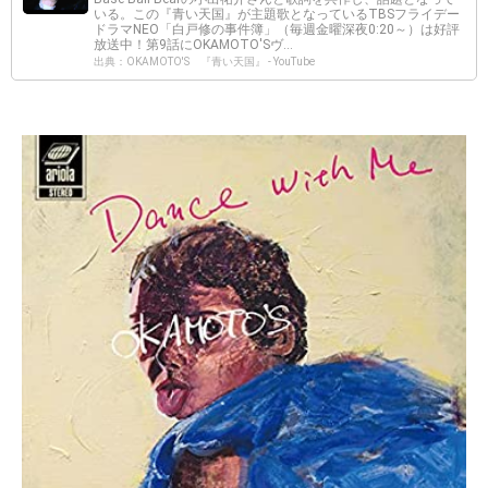
いる。この『青い天国』が主題歌となっているTBSフライデー
ドラマNEO「白戸修の事件簿」（毎週金曜深夜0:20～）は好評
放送中！第9話にOKAMOTO'Sヴ...
出典：OKAMOTO'S 『青い天国』 - YouTube