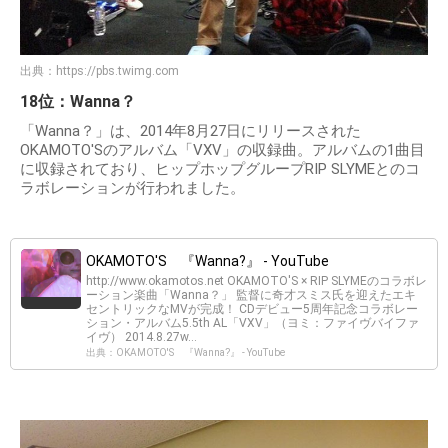
出典：
https://pbs.twimg.com
18位：Wanna？
「Wanna？」は、2014年8月27日にリリースされた
OKAMOTO'Sのアルバム「VXV」の収録曲。アルバムの1曲目
に収録されており、ヒップホップグループRIP SLYMEとのコ
ラボレーションが行われました。
OKAMOTO'S 『Wanna?』 - YouTube
http://www.okamotos.net OKAMOTO'S × RIP SLYMEのコラボレ
ーション楽曲「Wanna？」 監督に奇才スミス氏を迎えたエキ
セントリックなMVが完成！ CDデビュー5周年記念コラボレー
ション・アルバム5.5th AL「VXV」（ヨミ：ファイヴバイファ
イヴ） 2014.8.27w...
出典：OKAMOTO'S 『Wanna?』 - YouTube