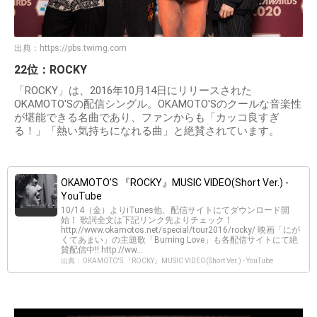
出典：
https://pbs.twimg.com
22位：ROCKY
「ROCKY」は、2016年10月14日にリリースされた
OKAMOTO'Sの配信シングル。OKAMOTO'Sのクールな音楽性
が堪能できる名曲であり、ファンからも「カッコ良すぎ
る！」「熱い気持ちになれる曲」と絶賛されています。
OKAMOTO'S 『ROCKY』MUSIC VIDEO(Short Ver.) -
YouTube
10/14（金）よりiTunes他、配信サイトにてダウンロード開
始！ 歌詞全文は下記リンク先よりチェック！
http://www.okamotos.net/special/tour2016/rocky/ 映画「にが
くてあまい」の主題歌「Burning Love」も各配信サイトにて絶
賛配信中!! http://ww...
出典：OKAMOTO'S 『ROCKY』MUSIC VIDEO(Short Ver.) - YouTube