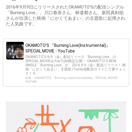
2016年9月9日にリリースされたOKAMOTO'Sの配信シングル
「Burning Love」。川口春奈さん、林遣都さん、新田真剣佑
さんが出演した映画「にがくてあまい」の主題歌に起用され
た人気曲です。
OKAMOTO'S 『Burning Love(Instrumental)』
SPECIAL MOVIE - YouTube
OKAMOTO'S 9/9（金）配信リリース「Burning Love」の
SPECIAL MOVIEをYouTube限定公開！ OKAMOTO'S NEW
SINGLE「Burning Love」が、2016.9.9（金）配信リリース！ 映
画「にがくてあまい」主題歌 iTunes他配信サイトにて要チェッ
ク！ h...
出典：OKAMOTO'S 『Burning Love(Instrumental)』SPECIAL MOVIE -
YouTube