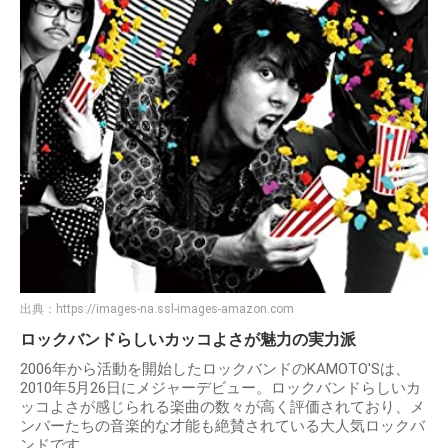
出典：
https://images-na.ssl-images-amazon.com
ロックバンドらしいカッコよさが魅力の実力派
2006年から活動を開始したロックバンドのKAMOTO'Sは、
2010年5月26日にメジャーデビュー。ロックバンドらしいカ
ッコよさが感じられる楽曲の数々が高く評価されており、メ
ンバーたちの音楽的な才能も絶賛されている大人気ロックバ
ンドです。