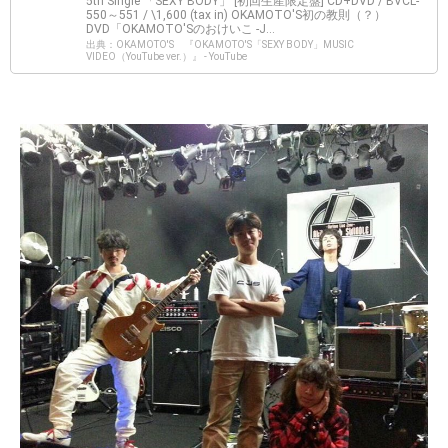
5th Single 「SEXY BODY」 [初回生産限定盤] CD+DVD / BVCL-
550～551 / \1,600 (tax in) OKAMOTO'S初の教則（？）
DVD「OKAMOTO'Sのおけいこ -J...
出典：OKAMOTO'S 『OKAMOTO'S「SEXY BODY」MUSIC
VIDEO（YouTube ver.）』 - YouTube